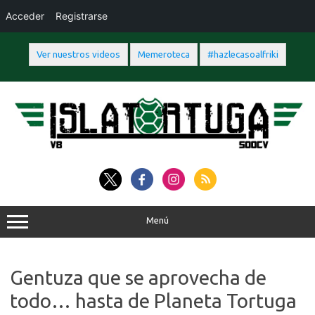
Acceder
Registrarse
Ver nuestros videos
Memeroteca
#hazlecasoalfriki
Saltar
al
contenido
Menú
Gentuza que se aprovecha de
todo… hasta de Planeta Tortuga