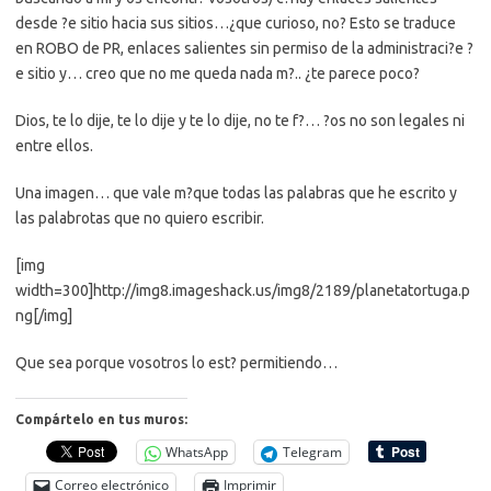
desde ?e sitio hacia sus sitios…¿que curioso, no? Esto se traduce
en ROBO de PR, enlaces salientes sin permiso de la administraci?e ?
e sitio y… creo que no me queda nada m?.. ¿te parece poco?
Dios, te lo dije, te lo dije y te lo dije, no te f?… ?os no son legales ni
entre ellos.
Una imagen… que vale m?que todas las palabras que he escrito y
las palabrotas que no quiero escribir.
[img
width=300]http://img8.imageshack.us/img8/2189/planetatortuga.p
ng[/img]
Que sea porque vosotros lo est? permitiendo…
Compártelo en tus muros:
WhatsApp
Telegram
Correo electrónico
Imprimir