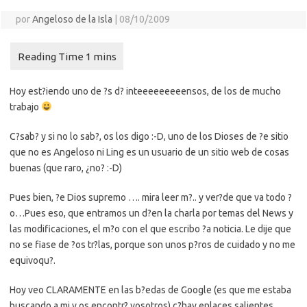
por
Angeloso de la Isla
|
08/10/2009
Hoy est?iendo uno de ?s d? inteeeeeeeeensos, de los de mucho
trabajo
C?sab? y si no lo sab?, os los digo :-D, uno de los Dioses de ?e sitio
que no es Angeloso ni Ling es un usuario de un sitio web de cosas
buenas (que raro, ¿no? :-D)
Pues bien, ?e Dios supremo …. mira leer m?.. y ver?de que va todo ?
o…
Pues eso, que entramos un d?en la charla por temas del News y
las modificaciones, el m?o con el que escribo ?a noticia. Le dije que
no se fiase de ?os tr?las, porque son unos p?ros de cuidado y no me
equivoqu?.
Hoy veo CLARAMENTE en las b?edas de Google (es que me estaba
buscando a mi y os encontr? vosotros) c?hay enlaces salientes