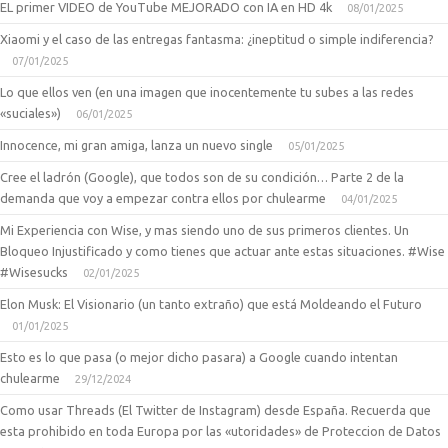
EL primer VIDEO de YouTube MEJORADO con IA en HD 4k
08/01/2025
Xiaomi y el caso de las entregas fantasma: ¿ineptitud o simple indiferencia?
07/01/2025
Lo que ellos ven (en una imagen que inocentemente tu subes a las redes
«suciales»)
06/01/2025
Innocence, mi gran amiga, lanza un nuevo single
05/01/2025
Cree el ladrón (Google), que todos son de su condición… Parte 2 de la
demanda que voy a empezar contra ellos por chulearme
04/01/2025
Mi Experiencia con Wise, y mas siendo uno de sus primeros clientes. Un
Bloqueo Injustificado y como tienes que actuar ante estas situaciones. #Wise
#Wisesucks
02/01/2025
Elon Musk: El Visionario (un tanto extraño) que está Moldeando el Futuro
01/01/2025
Esto es lo que pasa (o mejor dicho pasara) a Google cuando intentan
chulearme
29/12/2024
Como usar Threads (El Twitter de Instagram) desde España. Recuerda que
esta prohibido en toda Europa por las «utoridades» de Proteccion de Datos