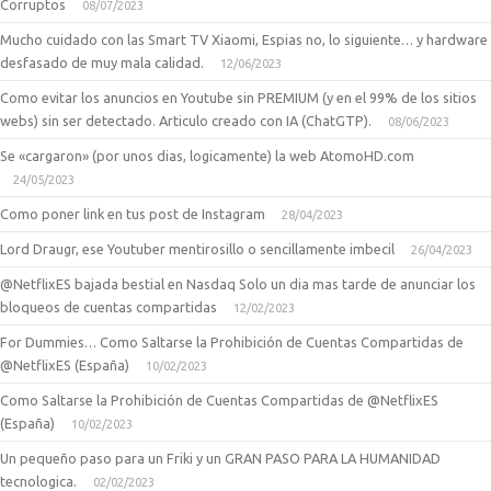
Corruptos
08/07/2023
Mucho cuidado con las Smart TV Xiaomi, Espias no, lo siguiente… y hardware
desfasado de muy mala calidad.
12/06/2023
Como evitar los anuncios en Youtube sin PREMIUM (y en el 99% de los sitios
webs) sin ser detectado. Articulo creado con IA (ChatGTP).
08/06/2023
Se «cargaron» (por unos dias, logicamente) la web AtomoHD.com
24/05/2023
Como poner link en tus post de Instagram
28/04/2023
Lord Draugr, ese Youtuber mentirosillo o sencillamente imbecil
26/04/2023
@NetflixES bajada bestial en Nasdaq Solo un dia mas tarde de anunciar los
bloqueos de cuentas compartidas
12/02/2023
For Dummies… Como Saltarse la Prohibición de Cuentas Compartidas de
@NetflixES (España)
10/02/2023
Como Saltarse la Prohibición de Cuentas Compartidas de @NetflixES
(España)
10/02/2023
Un pequeño paso para un Friki y un GRAN PASO PARA LA HUMANIDAD
tecnologica.
02/02/2023