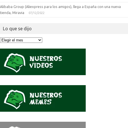
Alibaba Group (Aliexpress para los amigos), llega a España con una nueva
tienda, Miravia
07/12/2022
Lo que se dijo
Lo
que
se
dijo