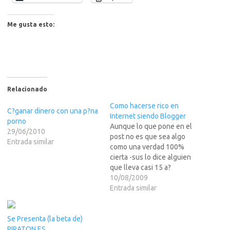
Me gusta esto:
Relacionado
Como hacerse rico en
C?ganar dinero con una p?na
Internet siendo Blogger
porno
Aunque lo que pone en el
29/06/2010
post no es que sea algo
Entrada similar
como una verdad 100%
cierta -sus lo dice alguien
que lleva casi 15 a?
posteando y solo ha sacado
10/08/2009
para servers y para pipas- es
Entrada similar
interesante leer este
articulo de nekrodomus en
Se Presenta (la beta de)
el que te dan pistas para
PIRATON.ES
rentabilizar…