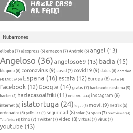
Nubarrones
angel
(13)
alibaba
(7)
amazon
(7)
aliexpress
(6)
Android
(6)
Angeloso
(36)
badia
(15)
angeloso69
(13)
coronavirus
(9)
covid19
(9)
covid
(7)
bloqueo
(6)
datos
(6)
derechos
España
(16)
estafa
(12)
Europa
(8)
(4)
ENDESA
(4)
evitar
(4)
Google
(14)
Facebook
(12)
gratis
(7)
hackeandoelsistema
(5)
hazlecasoalfriki
(11)
instagram
(8)
hacker
(5)
IBERDROLA
(4)
islatortuga
(24)
movil
(9)
internet
(6)
netflix
(6)
legal
(5)
seguridad
(8)
spain
(7)
ordenador
(6)
películas
(5)
solar
(5)
teamviewer
(4)
video
(8)
timo
(7)
Twitter
(7)
virtual
(7)
virus
(7)
Telefónica
(4)
youtube
(13)