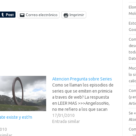
Elon
Mol
Correo electrónico
Imprimir
Esto
Goo
Com
des
tod
Dat
Muc
lo 
Atencion Pregunta sobre Series
cali
Como se llaman los episodios de
Com
series que se emiten en primicia
(y e
a traves de web? La respuesta
en LEER MAS >>>AngelosoNo,
Arti
no me refiero a los que sacan
Se «
los piraton.es antes de que se
17/01/2010
ate existe y est?n
Ato
emitan en los paises hispanos.La
Entrada similar
cadena Sci-Fi, ahora conocida
Com
2010
como SyFy, que fue la primera…
similar
28