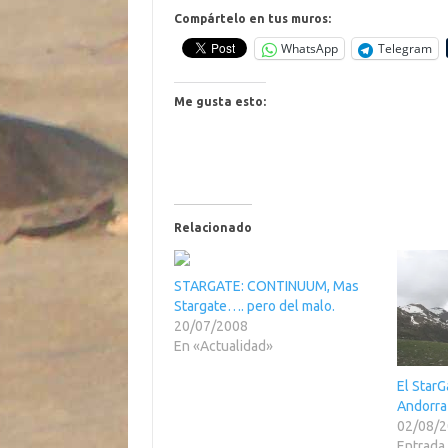
Compártelo en tus muros:
WhatsApp
Telegram
Me gusta esto:
Relacionado
STARGATE: CONTINUUM, Mas
Stargate…. pero del malo.
20/07/2008
En «Actualidad»
El StarG
Andorra
02/08/
Entrada 