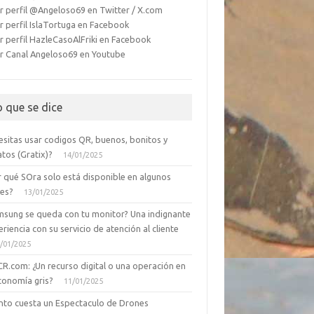
r perfil @Angeloso69 en Twitter / X.com
r perfil IslaTortuga en Facebook
r perfil HazleCasoAlFriki en Facebook
r Canal Angeloso69 en Youtube
o que se dice
esitas usar codigos QR, buenos, bonitos y
tos (Gratix)?
14/01/2025
r qué SOra solo está disponible en algunos
ses?
13/01/2025
msung se queda con tu monitor? Una indignante
riencia con su servicio de atención al cliente
/01/2025
CR.com: ¿Un recurso digital o una operación en
conomía gris?
11/01/2025
nto cuesta un Espectaculo de Drones