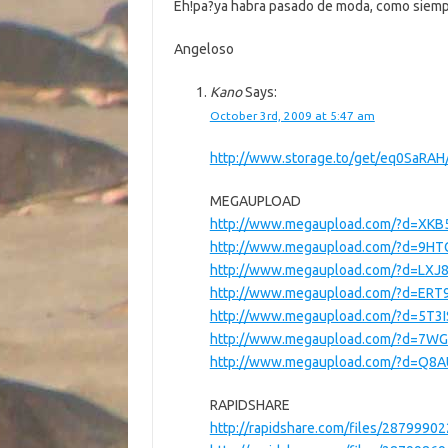
Eh!pa?ya habra pasado de moda, como siemp
Angeloso
Kano
Says:
October 3rd, 2009 at 5:47 am
http://www.storage.to/get/eq0SaRAH/s
MEGAUPLOAD
http://www.megaupload.com/?d=XK
http://www.megaupload.com/?d=9H
http://www.megaupload.com/?d=LXJ
http://www.megaupload.com/?d=ER
http://www.megaupload.com/?d=5T3I
http://www.megaupload.com/?d=7W
http://www.megaupload.com/?d=Q8
RAPIDSHARE
http://rapidshare.com/files/2879990