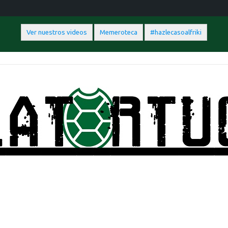
Ver nuestros videos
Memeroteca
#hazlecasoalfriki