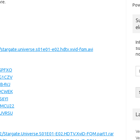
re.
Pow
S
e
In
su
targate.universe.s01e01-e02.hdtv.xvid-fqm.avi
no
Di
B5PFXO
d
TG1CZV
co
8B4VJ
el
T9CWEK
S6YI
GMCU22
AUVRSU
L
Ve
22/Stargate.Universe.S01E01-E02.HDTV.XviD-FQM.part1.rar
Ve