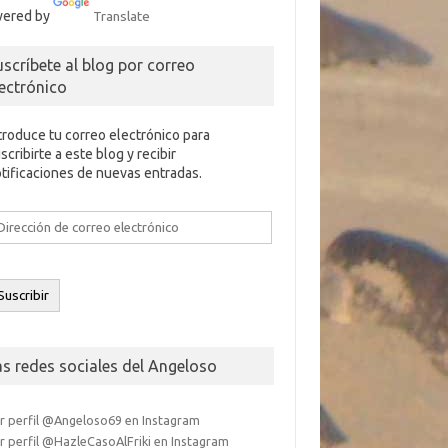
ered by
Translate
uscríbete al blog por correo
lectrónico
troduce tu correo electrónico para
scribirte a este blog y recibir
tificaciones de nuevas entradas.
rección
e
rreo
ectrónico
Suscribir
as redes sociales del Angeloso
r perfil @Angeloso69 en Instagram
r perfil @HazleCasoAlFriki en Instagram