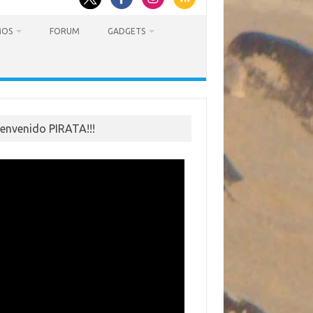
MOS
FORUM
GADGETS
ienvenido PIRATA!!!