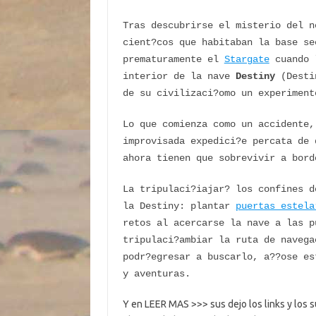
Tras descubrirse el misterio del 
cient?cos que habitaban la base se
prematuramente el
Stargate
cuando l
interior de la nave
Destiny
(Desti
de su civilizaci?omo un experiment
Lo que comienza como un accidente,
improvisada expedici?e percata de 
ahora tienen que sobrevivir a bord
La tripulaci?iajar? los confines d
la Destiny: plantar
puertas estela
retos al acercarse la nave a las p
tripulaci?ambiar la ruta de navega
podr?egresar a buscarlo, a??ose es
y aventuras.
Y en LEER MAS >>> sus dejo los links y los s