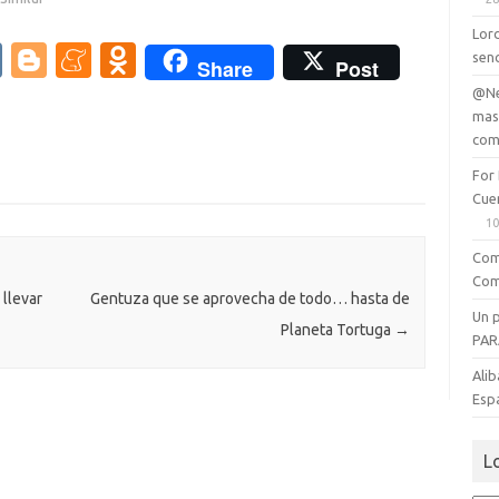
Lord
V
Bl
M
O
senc
Share
Post
K
o
e
d
@Ne
mas
g
n
n
com
g
e
o
For
er
a
kl
Cue
10
m
as
Com
e
sn
Com
ik
llevar
Gentuza que se aprovecha de todo… hasta de
Un 
Planeta Tortuga
→
i
PAR
Alib
Esp
L