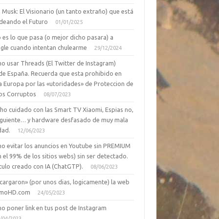
 Musk: El Visionario (un tanto extraño) que está
deando el Futuro
01/01/2025
 es lo que pasa (o mejor dicho pasara) a
gle cuando intentan chulearme
29/12/2024
o usar Threads (El Twitter de Instagram)
de España. Recuerda que esta prohibido en
a Europa por las «utoridades» de Proteccion de
os Corruptos
08/07/2023
ho cuidado con las Smart TV Xiaomi, Espias no,
siguiente… y hardware desfasado de muy mala
dad.
12/06/2023
o evitar los anuncios en Youtube sin PREMIUM
n el 99% de los sitios webs) sin ser detectado.
culo creado con IA (ChatGTP).
08/06/2023
cargaron» (por unos dias, logicamente) la web
moHD.com
24/05/2023
o poner link en tus post de Instagram
/04/2023