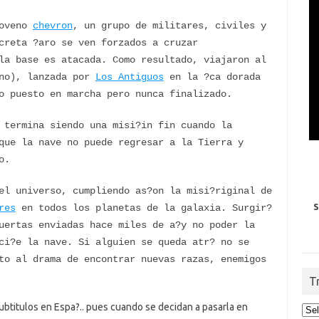
noveno
chevron
, un grupo de militares, civiles y
creta ?aro se ven forzados a cruzar
a base es atacada. Como resultado, viajaron al
no), lanzada por
Los Antiguos
en la ?ca dorada
o puesto en marcha pero nunca finalizado.
 termina siendo una misi?in fin cuando la
que la nave no puede regresar a la Tierra y
o.
el universo, cumpliendo as?on la misi?riginal de
S
res
en todos los planetas de la galaxia. Surgir?
uertas enviadas hace miles de a?y no poder la
ci?e la nave. Si alguien se queda atr? no se
to al drama de encontrar nuevas razas, enemigos
T
ubtitulos en Espa?.. pues cuando se decidan a pasarla en