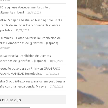
 Draugr, ese Youtuber mentirosillo o
illamente imbecil
26/04/2023
tflixES bajada bestial en Nasdaq Solo un dia
 tarde de anunciar los bloqueos de cuentas
partidas
12/02/2023
 Dummies… Como Saltarse la Prohibición de
ntas Compartidas de @NetflixES (España)
/02/2023
o Saltarse la Prohibición de Cuentas
partidas de @NetflixES (España)
10/02/2023
pequeño paso para un Friki y un GRAN PASO
A LA HUMANIDAD tecnologica.
02/02/2023
aba Group (Aliexpress para los amigos), llega a
aña con una nueva tienda, Miravia
07/12/2022
o que se dijo