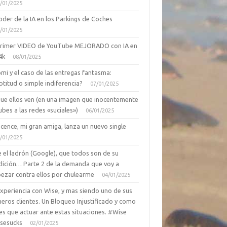
/01/2025
oder de la IA en los Parkings de Coches
/01/2025
primer VIDEO de YouTube MEJORADO con IA en
4k
08/01/2025
mi y el caso de las entregas fantasma:
ptitud o simple indiferencia?
07/01/2025
que ellos ven (en una imagen que inocentemente
ubes a las redes «suciales»)
06/01/2025
cence, mi gran amiga, lanza un nuevo single
/01/2025
 el ladrón (Google), que todos son de su
dición… Parte 2 de la demanda que voy a
ezar contra ellos por chulearme
04/01/2025
Experiencia con Wise, y mas siendo uno de sus
eros clientes. Un Bloqueo Injustificado y como
es que actuar ante estas situaciones. #Wise
sesucks
02/01/2025