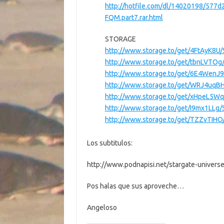
http://hotfile.com/dl/14020198/577d
FQM.part7.rar.html
STORAGE
http://www.storage.to/get/4FtAyK8U/
http://www.storage.to/get/tbnLVTOg/
http://www.storage.to/get/6E4WenJ9
http://www.storage.to/get/WRJ4uqBH
http://www.storage.to/get/xHpeL5Wq
http://www.storage.to/get/I9mx1LLg/
http://www.storage.to/get/TZZvTIHO
Los subtitulos:
http://www.podnapisi.net/stargate-univers
Pos halas que sus aproveche…
Angeloso