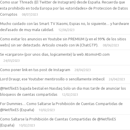
Como usar Threads (El Twitter de Instagram) desde España. Recuerda que
esta prohibido en toda Europa por las «utoridades» de Proteccion de Datos
Corruptos
08/07/2023
Mucho cuidado con las Smart TV Xiaomi, Espias no, lo siguiente… y hardware
desfasado de muy mala calidad.
12/06/2023
Como evitar los anuncios en Youtube sin PREMIUM (y en el 99% de los sitios
webs) sin ser detectado. Articulo creado con IA (ChatGTP).
08/06/2023
Se «cargaron» (por unos dias, logicamente) la web AtomoHD.com
24/05/2023
Como poner link en tus post de Instagram
28/04/2023
Lord Draugr, ese Youtuber mentirosillo o sencillamente imbecil
26/04/2023
@NetflixES bajada bestial en Nasdaq Solo un dia mas tarde de anunciar los
bloqueos de cuentas compartidas
12/02/2023
For Dummies… Como Saltarse la Prohibición de Cuentas Compartidas de
@NetflixES (España)
10/02/2023
Como Saltarse la Prohibición de Cuentas Compartidas de @NetflixES
(España)
10/02/2023