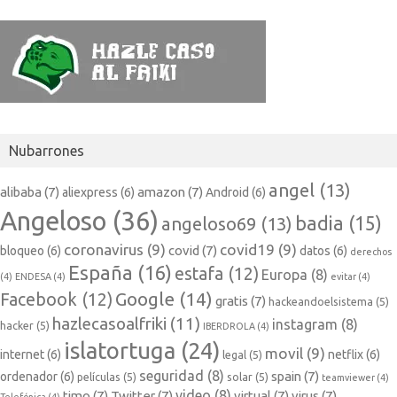
Nubarrones
angel
(13)
alibaba
(7)
amazon
(7)
aliexpress
(6)
Android
(6)
Angeloso
(36)
badia
(15)
angeloso69
(13)
coronavirus
(9)
covid19
(9)
covid
(7)
bloqueo
(6)
datos
(6)
derechos
España
(16)
estafa
(12)
Europa
(8)
(4)
ENDESA
(4)
evitar
(4)
Google
(14)
Facebook
(12)
gratis
(7)
hackeandoelsistema
(5)
hazlecasoalfriki
(11)
instagram
(8)
hacker
(5)
IBERDROLA
(4)
islatortuga
(24)
movil
(9)
internet
(6)
netflix
(6)
legal
(5)
seguridad
(8)
spain
(7)
ordenador
(6)
películas
(5)
solar
(5)
teamviewer
(4)
video
(8)
timo
(7)
Twitter
(7)
virtual
(7)
virus
(7)