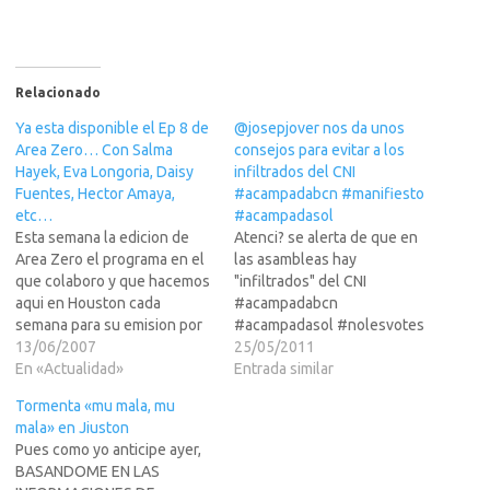
Relacionado
Ya esta disponible el Ep 8 de
@josepjover nos da unos
Area Zero… Con Salma
consejos para evitar a los
Hayek, Eva Longoria, Daisy
infiltrados del CNI
Fuentes, Hector Amaya,
#acampadabcn #manifiesto
etc…
#acampadasol
Esta semana la edicion de
Atenci? se alerta de que en
Area Zero el programa en el
las asambleas hay
que colaboro y que hacemos
"infiltrados" del CNI
aqui en Houston cada
#acampadabcn
semana para su emision por
#acampadasol #nolesvotes
el canal 43 y a traves de
13/06/2007
http://bit.ly/ljd1qPDesconfia
25/05/2011
Internet, llega totalmente
En «Actualidad»
r de:1) quien parezca
Entrada similar
cargadita de
demasiado radical, 2) hable
Tormenta «mu mala, mu
novedades...Nos fuimos a
demasiado en las
mala» en Jiuston
California a la entrega de los
asambleas,3) alguien al que
Pues como yo anticipe ayer,
premios Alma, y alli…
no se le conozca de mas de
BASANDOME EN LAS
1 a?r />4) que propugne