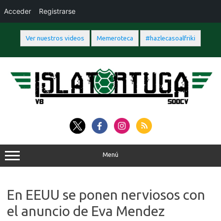
Acceder
Registrarse
Ver nuestros videos
Memeroteca
#hazlecasoalfriki
Saltar
al
contenido
Menú
En EEUU se ponen nerviosos con
el anuncio de Eva Mendez