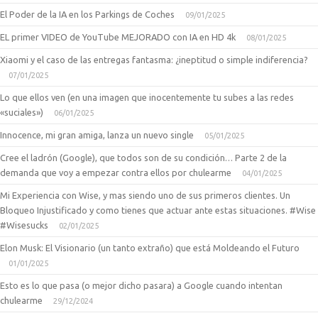
El Poder de la IA en los Parkings de Coches
09/01/2025
EL primer VIDEO de YouTube MEJORADO con IA en HD 4k
08/01/2025
Xiaomi y el caso de las entregas fantasma: ¿ineptitud o simple indiferencia?
07/01/2025
Lo que ellos ven (en una imagen que inocentemente tu subes a las redes
«suciales»)
06/01/2025
Innocence, mi gran amiga, lanza un nuevo single
05/01/2025
Cree el ladrón (Google), que todos son de su condición… Parte 2 de la
demanda que voy a empezar contra ellos por chulearme
04/01/2025
Mi Experiencia con Wise, y mas siendo uno de sus primeros clientes. Un
Bloqueo Injustificado y como tienes que actuar ante estas situaciones. #Wise
#Wisesucks
02/01/2025
Elon Musk: El Visionario (un tanto extraño) que está Moldeando el Futuro
01/01/2025
Esto es lo que pasa (o mejor dicho pasara) a Google cuando intentan
chulearme
29/12/2024