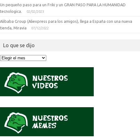
Un pequeño paso para un Friki y un GRAN PASO PARA LA HUMANIDAD
tecnologica.
02/02/2023
Alibaba Group (Aliexpress para los amigos), llega a España con una nueva
tienda, Miravia
07/12/2022
Lo que se dijo
Lo
que
se
dijo