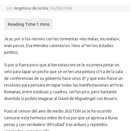
por
Angeloso de la Isla
|
06/08/2008
Je je, por si los nervios con las tormentas «mu malas, mu malas»,
eran pocos, Eva Mendez calienta los ?mos a??en los estados
juntitos.
Si por si fuera poco que al berzotasconi se le ocurriera pintar un
velo para tapar un pecho que se ve?en una pintura cl?ca de la sala
de conferencias de su gobierno hace unos d? y que esto fuese un
revulsivo para pensara en tapar todas las manifestaciones art?icas
Romanas, entre estatuas y cuadros, ser?un pico, pero bastante
divertido si podeis imaginar al David de Miguelngel con Boxers.
Pues al censor del amo de medio JIUSTON se le ha ocurrido
censurar este hermoso video de Eva por que se aprecia a duras
penas y con verdadera 'dificultad' tras arduos y repetidos