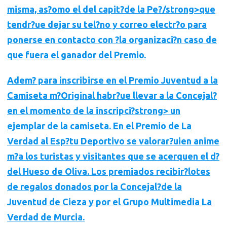
misma, as?omo el del
capit?de la Pe?/strong>que
tendr?ue dejar su tel?no y correo electr?o para
ponerse en contacto con ?la organizaci?n caso de
que fuera el ganador del Premio.
Adem? para inscribirse en el Premio Juventud a la
Camiseta m?Original habr?ue llevar a la Concejal?
en el momento de la inscripci?strong> un
ejemplar de la camiseta
. En el Premio de La
Verdad al Esp?tu Deportivo se valorar?uien anime
m?a los turistas y visitantes que se acerquen el d?
del Hueso de Oliva. Los premiados recibir?lotes
de regalos donados por la
Concejal?de la
Juventud de Cieza
y por el
Grupo Multimedia La
Verdad de Murcia.