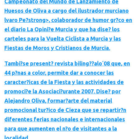
Campeonato del Mundo de Lanzamiento de
Huesos de Oliva a cargo del
ilustrador murciano
lvaro Pe?strong>, colaborador de humor gr?co en
el
diario La Opini?e Murcia
y que ha dise? los
carteles para la Vuelta Ciclista a Murcia y las
Fiestas de Moros y Cristianos de Murcia.
Tambi?se present?
revista biling??alo´08
que, en
44 p?nas a color, permite dar a conocer las
caracter?icas de la Fiesta y las actividades de
promoci?e la Asociaci?urante 2007. Dise? por
Alejandro Oliva, formar?arte del material
promocional tur?ico de Cieza que se repartir?n
diferentes
ferias nacionales e internacionales
para que aumenten el n?o de visitantes a la
localidad.