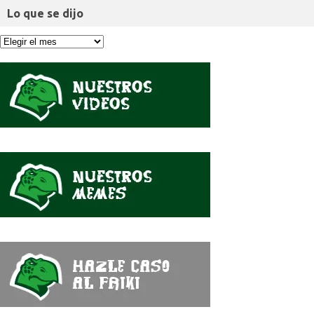
Lo que se dijo
Lo
que
se
dijo