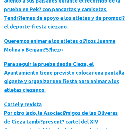
aliento a sus paisanos durante el recorrido de la
prueba en Pek? con pancartas y camisetas.
Tendr?lemas de apoyo a los atletas y de
promoci?
el deporte-fiesta ciezano
.
Queremos animar a los atletas ol?icos Juanma
Molina y Benjam?S?hez»
Para seguir la prueba desde Cieza, el
Ayuntamiento tiene previsto colocar
una pantalla
gigante
y organizar una fiesta para animar a los
atletas ciezanos.
Cartel y revista
Por otro lado, la Asociaci?migos de las Oliveras
de Cieza tambi?present? cartel del XIV