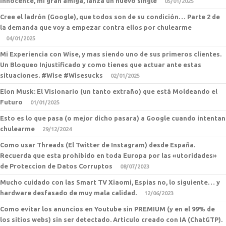
Innocence, mi gran amiga, lanza un nuevo single
05/01/2025
Cree el ladrón (Google), que todos son de su condición… Parte 2 de
la demanda que voy a empezar contra ellos por chulearme
04/01/2025
Mi Experiencia con Wise, y mas siendo uno de sus primeros clientes.
Un Bloqueo Injustificado y como tienes que actuar ante estas
situaciones. #Wise #Wisesucks
02/01/2025
Elon Musk: El Visionario (un tanto extraño) que está Moldeando el
Futuro
01/01/2025
Esto es lo que pasa (o mejor dicho pasara) a Google cuando intentan
chulearme
29/12/2024
Como usar Threads (El Twitter de Instagram) desde España.
Recuerda que esta prohibido en toda Europa por las «utoridades»
de Proteccion de Datos Corruptos
08/07/2023
Mucho cuidado con las Smart TV Xiaomi, Espias no, lo siguiente… y
hardware desfasado de muy mala calidad.
12/06/2023
Como evitar los anuncios en Youtube sin PREMIUM (y en el 99% de
los sitios webs) sin ser detectado. Articulo creado con IA (ChatGTP).