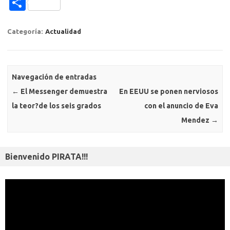
C
e
te
y
s
gr
e
g
e
o
o
b
r
Li
A
a
n
er
a
kl
m
Categoría:
Actualidad
o
n
p
m
g
m
a
p
o
k
p
er
e
ss
ar
k
ni
Navegación de entradas
ti
←
El Messenger demuestra
En EEUU se ponen nerviosos
ki
r
la teor?de los seis grados
con el anuncio de Eva
Mendez
→
Bienvenido PIRATA!!!