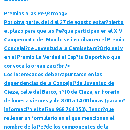
Premios a las Pe?/strong>
Por otra parte,
del 4 al 27 de agosto
estar?bierto
el plazo para que las Pe?que participan en el XIV
Campeonato del Mundo se inscriban en el
Premio
Concejal?de Juventud a la Camiseta m?Original
y
en el
Premio La Verdad al Esp?tu Deportivo
que
convoca la organizaci?br />
Los interesados deber?apuntarse en las
dependencias de la Concejal?de Juventud de
Cieza, calle del Barco, nº10 de Cieza, en horario
de lunes a viernes y de 8.00 a 14.00 horas (para m?
informaci?n el
tel?no 968 764 353
). Tendr?que
rellenar un formulario en el que mencionen el
nombre de la Pe?de los componentes de la