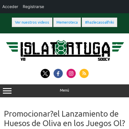
Acceder
Registrarse
Ver nuestros videos
Memeroteca
#hazlecasoalfriki
Saltar
al
contenido
Menú
Promocionar?el Lanzamiento de
Huesos de Oliva en los Juegos Ol?