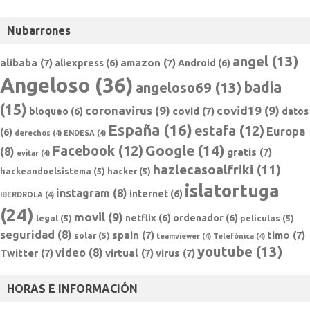
Nubarrones
angel
(13)
alibaba
(7)
amazon
(7)
aliexpress
(6)
Android
(6)
Angeloso
(36)
badia
angeloso69
(13)
(15)
coronavirus
(9)
covid19
(9)
covid
(7)
bloqueo
(6)
datos
España
(16)
estafa
(12)
Europa
(6)
derechos
(4)
ENDESA
(4)
Google
(14)
Facebook
(12)
(8)
gratis
(7)
evitar
(4)
hazlecasoalfriki
(11)
hackeandoelsistema
(5)
hacker
(5)
islatortuga
instagram
(8)
internet
(6)
IBERDROLA
(4)
(24)
movil
(9)
netflix
(6)
ordenador
(6)
legal
(5)
películas
(5)
seguridad
(8)
spain
(7)
timo
(7)
solar
(5)
teamviewer
(4)
Telefónica
(4)
youtube
(13)
video
(8)
Twitter
(7)
virtual
(7)
virus
(7)
HORAS E INFORMACIÓN