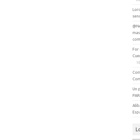
Lord
senc
@Ne
mas
com
For
Cue
10
Com
Com
Un 
PAR
Alib
Esp
L