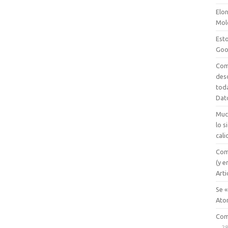
Elon
Mol
Esto
Goo
Com
des
tod
Dat
Muc
lo 
cali
Com
(y e
Arti
Se «
Ato
Com
28