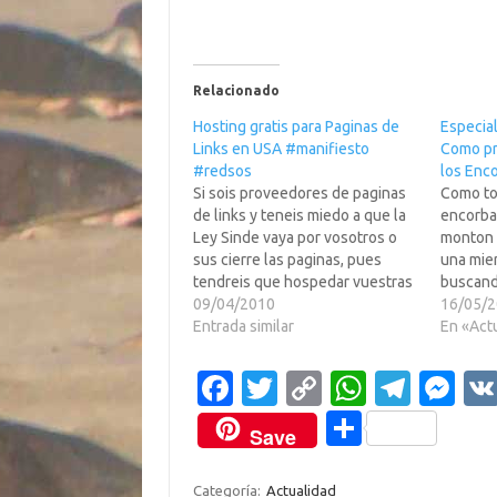
Relacionado
Hosting gratis para Paginas de
Especia
Links en USA #manifiesto
Como pr
#redsos
los Enc
Si sois proveedores de paginas
Como to
de links y teneis miedo a que la
encorba
Ley Sinde vaya por vosotros o
monton 
sus cierre las paginas, pues
una mier
tendreis que hospedar vuestras
buscand
paginas fuera de Eh!pa?br />Aqui
09/04/2010
webs co
16/05/
en IslaTortuga, tenemos espacio
Entrada similar
"oscurit
En «Act
para todos vosotros, al igual que
nuestra
oucrrio con la verdadera
nuestro 
Fa
T
C
W
T
M
IslaTortuga en el…
lo hacen
c
w
o
h
el
es
de…
C
Save
e
it
p
at
e
se
o
b
te
y
s
gr
n
Categoría:
Actualidad