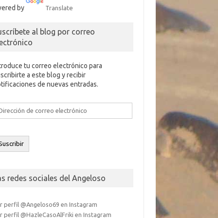
ered by
Translate
uscríbete al blog por correo
lectrónico
troduce tu correo electrónico para
scribirte a este blog y recibir
tificaciones de nuevas entradas.
rección
e
rreo
ectrónico
Suscribir
as redes sociales del Angeloso
r perfil @Angeloso69 en Instagram
r perfil @HazleCasoAlFriki en Instagram