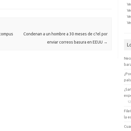
Ve
er
a
kl
Ve
m
as
Ve
Ve
e
sn
ik
 compus
Condenan a un hombre a 30 meses de c?el por
enviar correos basura en EEUU
→
i
L
Nec
bara
¿Po
paí
¿Sa
expe
12
File
la e
Cua