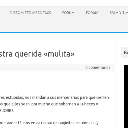
CUSTOMIZED META TAGS
FORUM
FORUM
SPAM Y TI
tra querida «mulita»
B
0 comentarios
es estupidas, nos mandan a sus mercenarios para que cierren
os que ellos sean, por mucho que sobornen a ju-heces y
MEJORES.
nde Vader13, nos envia un par de paginitas «mulonas» (y