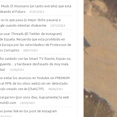
 Musk: El Visionario (un tanto extraño) que está
deando el Futuro
01/01/2025
 es lo que pasa (o mejor dicho pasara) a
gle cuando intentan chulearme
29/12/2024
o usar Threads (El Twitter de Instagram)
de España. Recuerda que esta prohibido en
a Europa por las «utoridades» de Proteccion de
os Corruptos
08/07/2023
ho cuidado con las Smart TV Xiaomi, Espias no,
siguiente… y hardware desfasado de muy mala
dad.
12/06/2023
o evitar los anuncios en Youtube sin PREMIUM
n el 99% de los sitios webs) sin ser detectado.
culo creado con IA (ChatGTP).
08/06/2023
cargaron» (por unos dias, logicamente) la web
moHD.com
24/05/2023
o poner link en tus post de Instagram
/04/2023