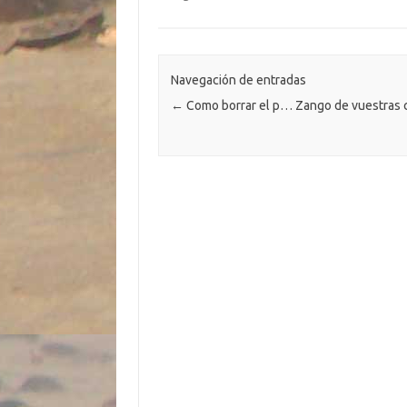
m
o
r
Li
A
a
g
p
o
n
p
m
er
ar
k
k
p
ti
Navegación de entradas
←
Como borrar el p… Zango de vuestras
r