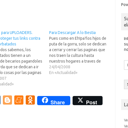
Pow
S
e
l para UPLOADERS.
Para Descargar A lo Bestia
oteger tus links contra
Pues como en Eh!pa?los hijos de
In
su
orbatados
puta de la gorra, solo se dedican
no
dos sabemos, los
a cerrar y cerrar las paginas que
tados tienen a un
nos traen la cultura hasta
de becarios pagandoles
nuestros hogares a traves de
Di
da que se dedican a ir
ofrecernos lo mejor de la
24/04/2008
d
o cosas por las paginas
multimedia mundial... pues nada
En «Actualidad»
co
mo nosotros los
2007
nos tenemos que ir a buscar mas
el
os", pero a diferencia
ualidad»
paginas por ahi. Recordemos…
 que los buscamos para
deleite y disfrute, ellos
V
Bl
M
O
Share
Post
 para el de la corbata
L
K
o
e
d
g
n
n
Ve
g
e
o
Ve