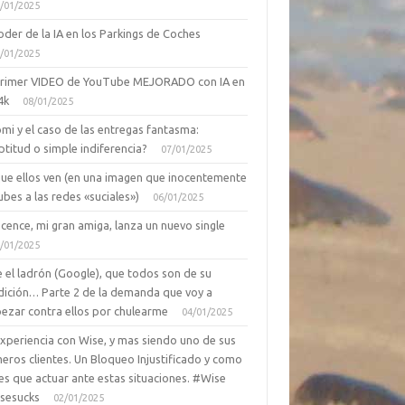
/01/2025
oder de la IA en los Parkings de Coches
/01/2025
primer VIDEO de YouTube MEJORADO con IA en
4k
08/01/2025
mi y el caso de las entregas fantasma:
ptitud o simple indiferencia?
07/01/2025
que ellos ven (en una imagen que inocentemente
ubes a las redes «suciales»)
06/01/2025
cence, mi gran amiga, lanza un nuevo single
/01/2025
 el ladrón (Google), que todos son de su
dición… Parte 2 de la demanda que voy a
ezar contra ellos por chulearme
04/01/2025
Experiencia con Wise, y mas siendo uno de sus
eros clientes. Un Bloqueo Injustificado y como
es que actuar ante estas situaciones. #Wise
sesucks
02/01/2025