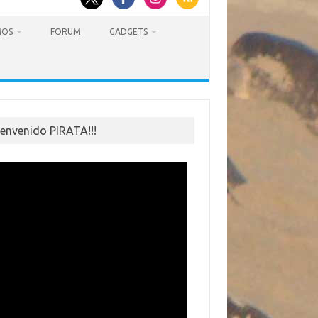
MOS
FORUM
GADGETS
ienvenido PIRATA!!!