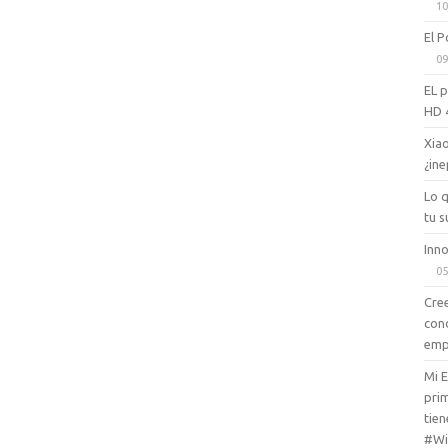
10
El P
09
EL 
HD 
Xiao
¿ine
Lo 
tu s
Inno
05
Cree
con
emp
Mi 
prim
tien
#Wi