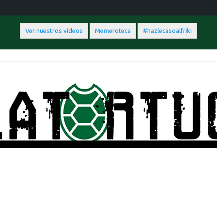
Ver nuestros videos
Memeroteca
#hazlecasoalfriki