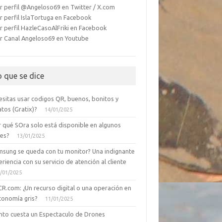
r perfil @Angeloso69 en Twitter / X.com
r perfil IslaTortuga en Facebook
r perfil HazleCasoAlFriki en Facebook
r Canal Angeloso69 en Youtube
o que se dice
esitas usar codigos QR, buenos, bonitos y
tos (Gratix)?
14/01/2025
r qué SOra solo está disponible en algunos
ses?
13/01/2025
msung se queda con tu monitor? Una indignante
riencia con su servicio de atención al cliente
/01/2025
CR.com: ¿Un recurso digital o una operación en
conomía gris?
11/01/2025
nto cuesta un Espectaculo de Drones