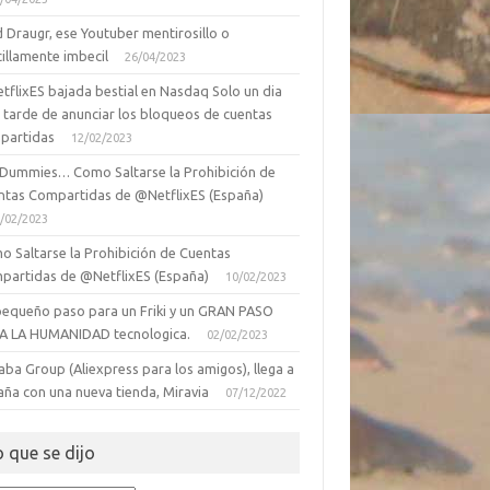
 Draugr, ese Youtuber mentirosillo o
illamente imbecil
26/04/2023
tflixES bajada bestial en Nasdaq Solo un dia
 tarde de anunciar los bloqueos de cuentas
partidas
12/02/2023
 Dummies… Como Saltarse la Prohibición de
ntas Compartidas de @NetflixES (España)
/02/2023
o Saltarse la Prohibición de Cuentas
partidas de @NetflixES (España)
10/02/2023
pequeño paso para un Friki y un GRAN PASO
A LA HUMANIDAD tecnologica.
02/02/2023
aba Group (Aliexpress para los amigos), llega a
aña con una nueva tienda, Miravia
07/12/2022
o que se dijo