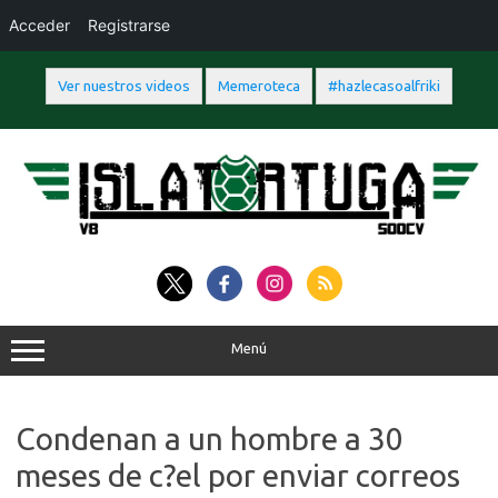
Acceder
Registrarse
Ver nuestros videos
Memeroteca
#hazlecasoalfriki
Saltar
al
contenido
Menú
Condenan a un hombre a 30
meses de c?el por enviar correos