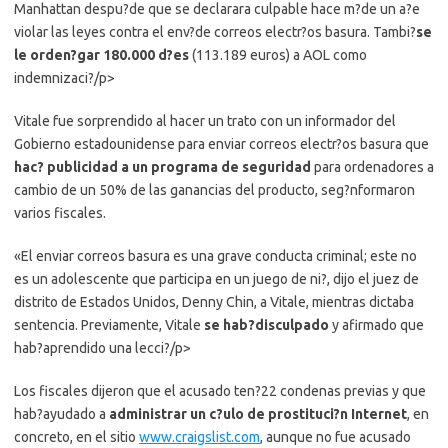
Manhattan despu?de que se declarara culpable hace m?de un a?e
violar las leyes contra el env?de correos electr?os basura. Tambi?
se
le orden?gar 180.000 d?es
(113.189 euros) a AOL como
indemnizaci?/p>
Vitale fue sorprendido al hacer un trato con un informador del
Gobierno estadounidense para enviar correos electr?os basura que
hac? publicidad a un programa de seguridad
para ordenadores a
cambio de un 50% de las ganancias del producto, seg?nformaron
varios fiscales.
«El enviar correos basura es una grave conducta criminal; este no
es un adolescente que participa en un juego de ni?, dijo el juez de
distrito de Estados Unidos, Denny Chin, a Vitale, mientras dictaba
sentencia. Previamente, Vitale
se hab?disculpado
y afirmado que
hab?aprendido una lecci?/p>
Los fiscales dijeron que el acusado ten?22 condenas previas y que
hab?ayudado a
administrar un c?ulo de prostituci?n Internet
, en
concreto, en el sitio
www.craigslist.com
, aunque no fue acusado