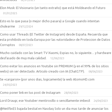
02/01/2025
Elon Musk: El Visionario (un tanto extraño) que está Moldeando el Futuro
01/01/2025
Esto es lo que pasa (o mejor dicho pasara) a Google cuando intentan
chulearme
29/12/2024
Como usar Threads (El Twitter de Instagram) desde España. Recuerda que
esta prohibido en toda Europa por las «utoridades» de Proteccion de Datos
Corruptos
08/07/2023
Mucho cuidado con las Smart TV Xiaomi, Espias no, lo siguiente… y hardware
desfasado de muy mala calidad.
12/06/2023
Como evitar los anuncios en Youtube sin PREMIUM (y en el 99% de los sitios
webs) sin ser detectado. Articulo creado con IA (ChatGTP).
08/06/2023
Se «cargaron» (por unos dias, logicamente) la web AtomoHD.com
24/05/2023
Como poner link en tus post de Instagram
28/04/2023
Lord Draugr, ese Youtuber mentirosillo o sencillamente imbecil
26/04/2023
@NetflixES bajada bestial en Nasdaq Solo un dia mas tarde de anunciar los