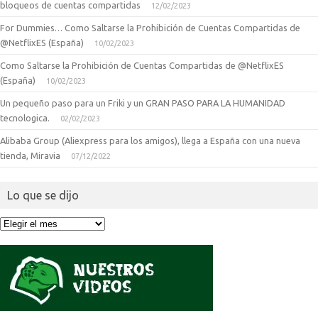
bloqueos de cuentas compartidas
12/02/2023
For Dummies… Como Saltarse la Prohibición de Cuentas Compartidas de
@NetflixES (España)
10/02/2023
Como Saltarse la Prohibición de Cuentas Compartidas de @NetflixES
(España)
10/02/2023
Un pequeño paso para un Friki y un GRAN PASO PARA LA HUMANIDAD
tecnologica.
02/02/2023
Alibaba Group (Aliexpress para los amigos), llega a España con una nueva
tienda, Miravia
07/12/2022
Lo que se dijo
Lo
que
se
dijo