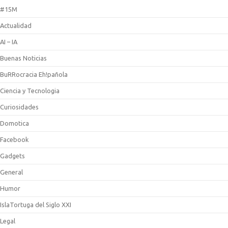
#15M
Actualidad
AI – IA
Buenas Noticias
BuRRocracia Eh!pañola
Ciencia y Tecnologia
Curiosidades
Domotica
Facebook
Gadgets
General
Humor
IslaTortuga del Siglo XXI
Legal