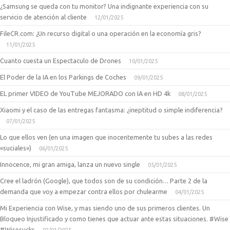
¿Samsung se queda con tu monitor? Una indignante experiencia con su
servicio de atención al cliente
12/01/2025
FileCR.com: ¿Un recurso digital o una operación en la economía gris?
11/01/2025
Cuanto cuesta un Espectaculo de Drones
10/01/2025
El Poder de la IA en los Parkings de Coches
09/01/2025
EL primer VIDEO de YouTube MEJORADO con IA en HD 4k
08/01/2025
Xiaomi y el caso de las entregas fantasma: ¿ineptitud o simple indiferencia?
07/01/2025
Lo que ellos ven (en una imagen que inocentemente tu subes a las redes
«suciales»)
06/01/2025
Innocence, mi gran amiga, lanza un nuevo single
05/01/2025
Cree el ladrón (Google), que todos son de su condición… Parte 2 de la
demanda que voy a empezar contra ellos por chulearme
04/01/2025
Mi Experiencia con Wise, y mas siendo uno de sus primeros clientes. Un
Bloqueo Injustificado y como tienes que actuar ante estas situaciones. #Wise
#Wisesucks