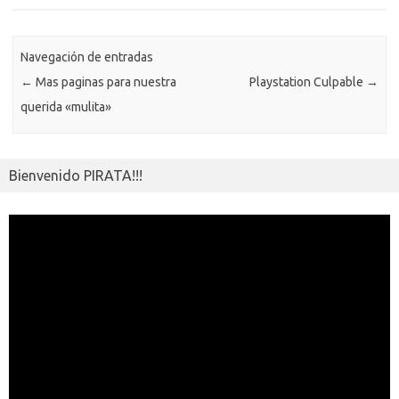
o
n
p
m
er
m
as
p
k
k
p
e
sn
ar
ik
Navegación de entradas
ti
←
Mas paginas para nuestra
Playstation Culpable
→
i
r
querida «mulita»
Bienvenido PIRATA!!!