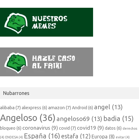
Nubarrones
angel
(13)
alibaba
(7)
amazon
(7)
aliexpress
(6)
Android
(6)
Angeloso
(36)
badia
(15)
angeloso69
(13)
coronavirus
(9)
covid19
(9)
covid
(7)
bloqueo
(6)
datos
(6)
derechos
España
(16)
estafa
(12)
Europa
(8)
(4)
ENDESA
(4)
evitar
(4)