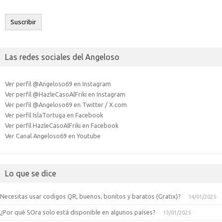
correo
electrónico
Suscribir
Las redes sociales del Angeloso
Ver perfil @Angeloso69 en Instagram
Ver perfil @HazleCasoAlFriki en Instagram
Ver perfil @Angeloso69 en Twitter / X.com
Ver perfil IslaTortuga en Facebook
Ver perfil HazleCasoAlFriki en Facebook
Ver Canal Angeloso69 en Youtube
Lo que se dice
Necesitas usar codigos QR, buenos, bonitos y baratos (Gratix)?
14/01/2025
¿Por qué SOra solo está disponible en algunos países?
13/01/2025