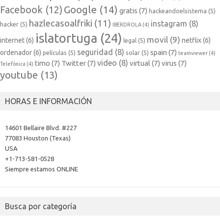
Google
(14)
Facebook
(12)
gratis
(7)
hackeandoelsistema
(5)
hazlecasoalfriki
(11)
instagram
(8)
hacker
(5)
IBERDROLA
(4)
islatortuga
(24)
movil
(9)
internet
(6)
netflix
(6)
legal
(5)
seguridad
(8)
spain
(7)
ordenador
(6)
películas
(5)
solar
(5)
teamviewer
(4)
video
(8)
timo
(7)
Twitter
(7)
virtual
(7)
virus
(7)
Telefónica
(4)
youtube
(13)
HORAS E INFORMACIÓN
14601 Bellaire Blvd. #227
77083 Houston (Texas)
USA
+1-713-581-0528
Siempre estamos ONLINE
Busca por categoría