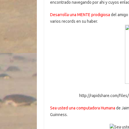
encontrado navegando por ahi y cuyos enlac
Desarrolla una MENTE prodigiosa
del amigo 
varios records en su haber.
http://rapidshare.com/fil
Sea usted una computadora Humana
de Jaim
Guinness.