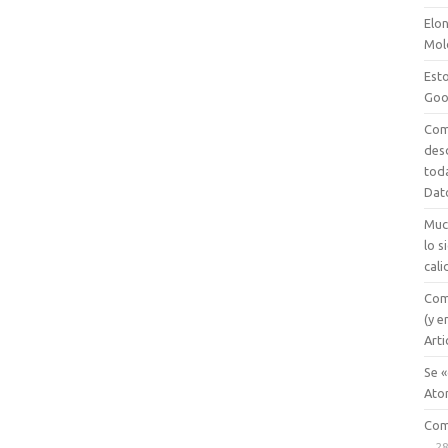
Elon
Mol
Esto
Goo
Com
des
tod
Dat
Muc
lo 
cali
Com
(y e
Arti
Se «
Ato
Com
28