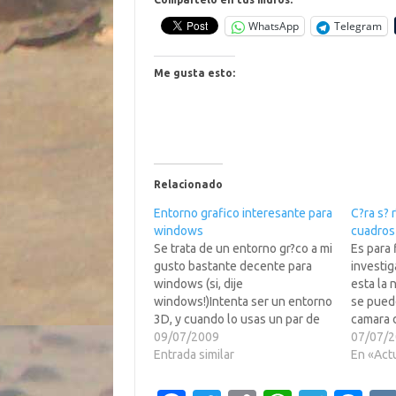
WhatsApp
Telegram
Me gusta esto:
Relacionado
Entorno grafico interesante para
C?ra s? 
windows
cuadros
Se trata de un entorno gr?co a mi
Es para f
gusto bastante decente para
investig
windows (si, dije
esta la 
windows!)Intenta ser un entorno
se puede
3D, y cuando lo usas un par de
camara 
veces te haces adicto a darle
09/07/2009
esta al 
07/07/
vueltas a las ventanas (como en
Entrada similar
bolsillo
En «Act
compiz cuando usamos el cubo
pelicula
xDD, que no hay quien pare)El…
una tar