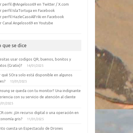
r perfil @Angeloso69 en Twitter / X.com
r perfil IslaTortuga en Facebook
r perfil HazleCasoAlFriki en Facebook
r Canal Angeloso69 en Youtube
o que se dice
esitas usar codigos QR, buenos, bonitos y
tos (Gratix)?
14/01/2025
r qué SOra solo está disponible en algunos
ses?
13/01/2025
msung se queda con tu monitor? Una indignante
riencia con su servicio de atención al cliente
/01/2025
CR.com: ¿Un recurso digital o una operación en
conomía gris?
11/01/2025
nto cuesta un Espectaculo de Drones