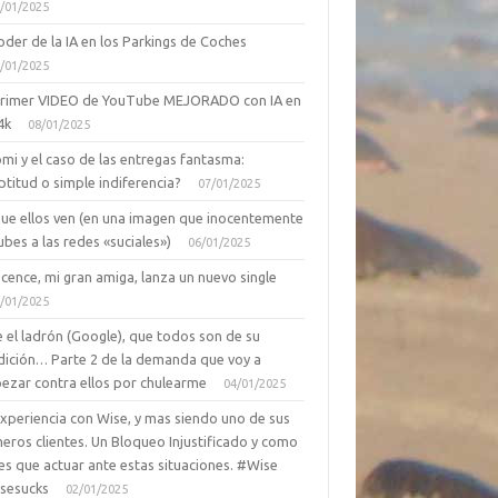
/01/2025
oder de la IA en los Parkings de Coches
/01/2025
primer VIDEO de YouTube MEJORADO con IA en
4k
08/01/2025
mi y el caso de las entregas fantasma:
ptitud o simple indiferencia?
07/01/2025
que ellos ven (en una imagen que inocentemente
ubes a las redes «suciales»)
06/01/2025
cence, mi gran amiga, lanza un nuevo single
/01/2025
 el ladrón (Google), que todos son de su
dición… Parte 2 de la demanda que voy a
ezar contra ellos por chulearme
04/01/2025
Experiencia con Wise, y mas siendo uno de sus
eros clientes. Un Bloqueo Injustificado y como
es que actuar ante estas situaciones. #Wise
sesucks
02/01/2025