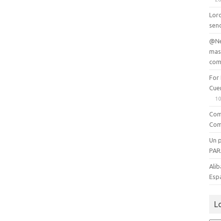
Lord
senc
@Ne
mas
com
For
Cue
10
Com
Com
Un 
PAR
Alib
Esp
L