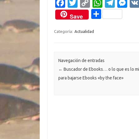
Fa
T
C
W
T
M
c
w
o
h
el
es
C
Save
e
it
p
at
e
se
o
b
te
y
s
gr
n
m
Categoría:
Actualidad
o
r
Li
A
a
g
p
o
n
p
m
er
ar
k
k
p
ti
Navegación de entradas
←
Buscador de Ebooks… o lo que es lo m
r
para bajarse Ebooks «by the face»