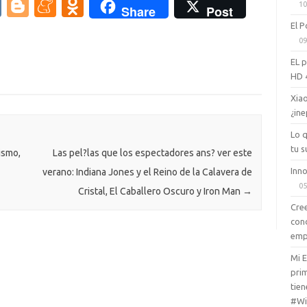
V
Bl
M
O
10
Share
Post
efectos de compiz fusion como
K
o
e
d
la ESFERA…
El P
09
g
n
n
EL 
g
e
o
HD 
er
a
kl
Xiao
m
as
¿ine
e
sn
Lo 
tu s
ik
ismo,
Las pel?las que los espectadores ans? ver este
Inno
verano: Indiana Jones y el Reino de la Calavera de
i
05
Cristal, El Caballero Oscuro y Iron Man
→
Cree
con
emp
Mi 
prim
tien
#Wi