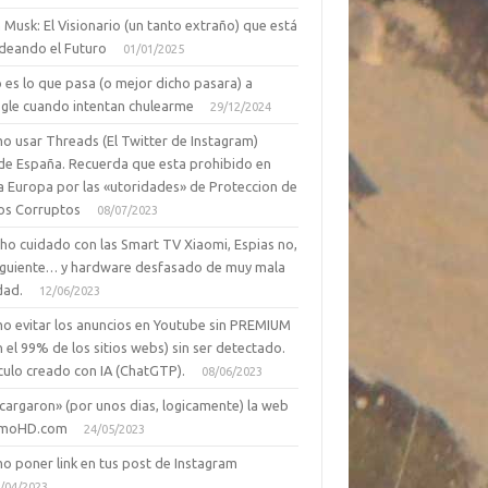
 Musk: El Visionario (un tanto extraño) que está
deando el Futuro
01/01/2025
 es lo que pasa (o mejor dicho pasara) a
gle cuando intentan chulearme
29/12/2024
o usar Threads (El Twitter de Instagram)
de España. Recuerda que esta prohibido en
a Europa por las «utoridades» de Proteccion de
os Corruptos
08/07/2023
ho cuidado con las Smart TV Xiaomi, Espias no,
siguiente… y hardware desfasado de muy mala
dad.
12/06/2023
o evitar los anuncios en Youtube sin PREMIUM
n el 99% de los sitios webs) sin ser detectado.
culo creado con IA (ChatGTP).
08/06/2023
cargaron» (por unos dias, logicamente) la web
moHD.com
24/05/2023
o poner link en tus post de Instagram
/04/2023