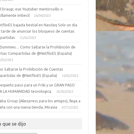
 Draugr, ese Youtuber mentirosillo o
illamente imbecil
26/04/2023
tflixES bajada bestial en Nasdaq Solo un dia
 tarde de anunciar los bloqueos de cuentas
partidas
12/02/2023
 Dummies… Como Saltarse la Prohibición de
ntas Compartidas de @NetflixES (España)
/02/2023
o Saltarse la Prohibición de Cuentas
partidas de @NetflixES (España)
10/02/2023
pequeño paso para un Friki y un GRAN PASO
A LA HUMANIDAD tecnologica.
02/02/2023
aba Group (Aliexpress para los amigos), llega a
aña con una nueva tienda, Miravia
07/12/2022
o que se dijo