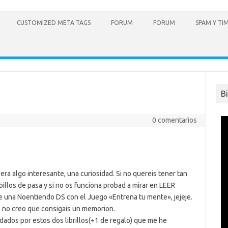
CUSTOMIZED META TAGS
FORUM
FORUM
SPAM Y TI
B
0 comentarios
ra algo interesante, una curiosidad. Si no quereis tener tan
llos de pasa y si no os funciona probad a mirar en LEER
e una Noentiendo DS con el Juego «Entrena tu mente», jejeje.
s no creo que consigais un memorion.
udados por estos dos librillos(+1 de regalo) que me he