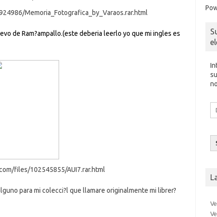
Pow
03924986/Memoria_Fotografica_by_Varaos.rar.html
S
uevo de Ram?ampallo.(este deberia leerlo yo que mi ingles es
e
In
su
no
Di
d
co
el
.com/files/102545855/AUI7.rar.html
L
uno para mi colecci?l que llamare originalmente mi librer?
Ve
Ve