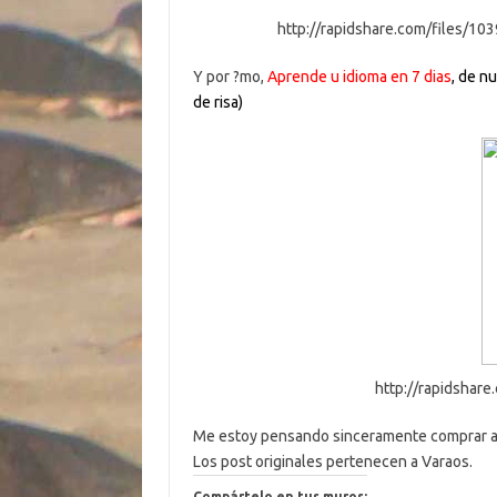
http://rapidshare.com/files/1
Y por ?mo,
Aprende u idioma en 7 dias
, de n
de risa)
http://rapidshare
Me estoy pensando sinceramente comprar alg
Los post originales pertenecen a Varaos.
Compártelo en tus muros: