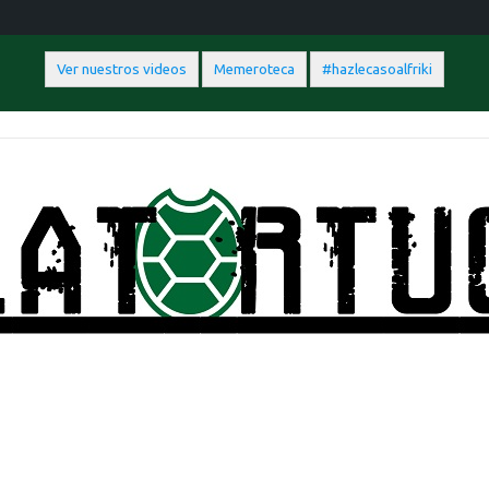
Ver nuestros videos
Memeroteca
#hazlecasoalfriki