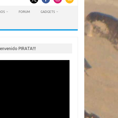
MOS
FORUM
GADGETS
ienvenido PIRATA!!!