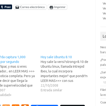
Ve
Correo electrónico
Imprimir
Ve
Ve
Ve
L
Nec
bara
r?da captura 1,000
Hoy sale Ubuntu 8.10
¿Po
 por segundo
Hoy sale la versi?strong>8.10 de
paí
lipar, y mas si eres
Ubuntu linux, llamada Intrepid
ador... en LEER MAS >>>
Ibex, la cual incorpora
¿Sa
noticia completa. Pero ya
importantes mejor? que pondr?n
expe
 decir que llega la
LEER MAS>>> con sus
12
de supervelocidad que
respectivos links y esas
22/10/2008
File
alcance de cualquier
2007
cosas...Mejor integracion con el
Entrada similar
la e
 y lo mejor de todo, "la
ualidad»
hardware mas nuevo, casi todos
" de la camara solo es
los ordenadores de 2008 para
Cua
jeta de 2…
atras y los perifericosNuevos