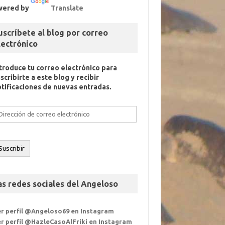
wered by
Translate
uscríbete al blog por correo
lectrónico
ntroduce tu correo electrónico para
scribirte a este blog y recibir
otificaciones de nuevas entradas.
rección
e
orreo
ectrónico
Suscribir
as redes sociales del Angeloso
er perfil @Angeloso69 en Instagram
r perfil @HazleCasoAlFriki en Instagram