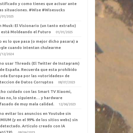
ustificado y como tienes que actuar ante
as situaciones. #Wise #Wisesucks
/01/2025
n Musk: El Visionario (un tanto extraño)
 está Moldeando el Futuro
01/01/2025
o es lo que pasa (o mejor dicho pasara) a
gle cuando intentan chulearme
/12/2024
o usar Threads (El Twitter de Instagram)
de España. Recuerda que esta prohibido
toda Europa por las «utoridades» de
teccion de Datos Corruptos
08/07/2023
ho cuidado con las Smart TV Xiaomi,
ias no, lo siguiente… y hardware
fasado de muy mala calidad.
12/06/2023
o evitar los anuncios en Youtube sin
MIUM (y en el 99% de los sitios webs) sin
 detectado. Articulo creado con IA
atGTP).
08/06/2023