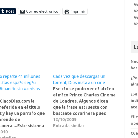
Ve
Ve
Correo electrónico
Imprimir
Ve
V
L
Nec
bar
o reparte 41 millones
Cada vez que descargas un
¿Po
el?las espa?s seg?u
torrent, Dios mata a un cine
alg
a #manifiesto #redsos
Ese r?o se pudo ver d? atr?en
¿Sa
el m?co Prince Charles Cinema
ind
CincoDias.com la
de Londres. Algunos dicen
ate
referida en el titulo
que la frase est?uesta con
t y hay un parrafo que
bastante co?arinera pues
Fil
prende de
este cine es un icono de la
12/10/2009
ope
nera....Este sistema
contracultura.No os perdais
Entrada similar
 ya sustituido por otro
2010
los comentarios que van
Cua