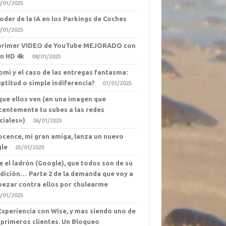
/01/2025
Poder de la IA en los Parkings de Coches
/01/2025
primer VIDEO de YouTube MEJORADO con
en HD 4k
08/01/2025
omi y el caso de las entregas fantasma:
eptitud o simple indiferencia?
07/01/2025
que ellos ven (en una imagen que
centemente tu subes a las redes
ciales»)
06/01/2025
ocence, mi gran amiga, lanza un nuevo
gle
05/01/2025
e el ladrón (Google), que todos son de su
dición… Parte 2 de la demanda que voy a
ezar contra ellos por chulearme
/01/2025
Experiencia con Wise, y mas siendo uno de
 primeros clientes. Un Bloqueo