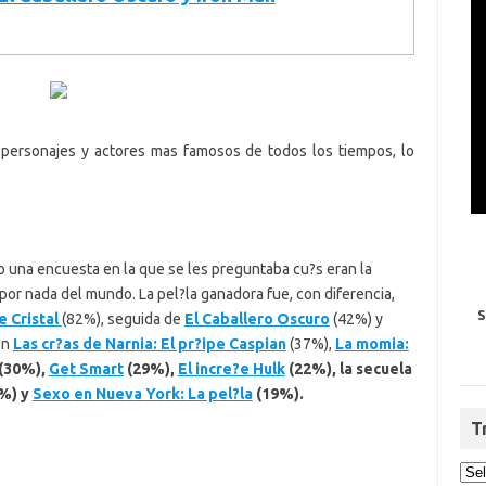
os personajes y actores mas famosos de todos los tiempos, lo
 una encuesta en la que se les preguntaba cu?s eran la
or nada del mundo. La pel?la ganadora fue, con diferencia,
S
 Cristal
(82%), seguida de
El Caballero Oscuro
(42%) y
on
Las cr?as de Narnia: El pr?ipe Caspian
(37%),
La momia:
(30%),
Get Smart
(29%),
El incre?e Hulk
(22%), la secuela
%) y
Sexo en Nueva York: La pel?la
(19%).
T