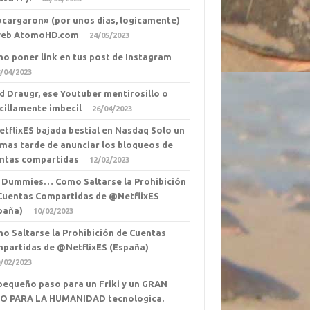
«cargaron» (por unos dias, logicamente)
web AtomoHD.com
24/05/2023
o poner link en tus post de Instagram
/04/2023
d Draugr, ese Youtuber mentirosillo o
cillamente imbecil
26/04/2023
tflixES bajada bestial en Nasdaq Solo un
 mas tarde de anunciar los bloqueos de
ntas compartidas
12/02/2023
 Dummies… Como Saltarse la Prohibición
Cuentas Compartidas de @NetflixES
paña)
10/02/2023
o Saltarse la Prohibición de Cuentas
partidas de @NetflixES (España)
/02/2023
pequeño paso para un Friki y un GRAN
O PARA LA HUMANIDAD tecnologica.