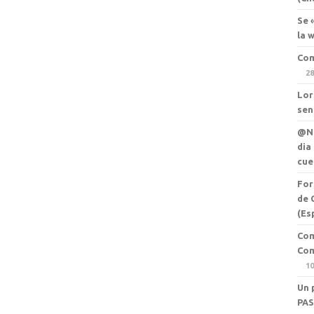
Se 
la 
Com
28
Lor
sen
@Ne
dia
cue
For
de 
(Es
Com
Com
10
Un 
PAS