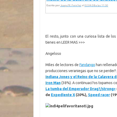
Escrito por
Joaqu?R. Fern?ez
el
02.04.08 a las 11:30
El resto, junto con una curiosa lista de l
tienes en LEER MAS >>>
Angeloso
Miles de lectores de
Fandango
han rellenado
producciones veraniegas que no se perder? p
Indiana Jones y el Reino de la Calavera de
Iron Man
(38%). A continuaci?os topamos c
La tumba del Emperador Drag?/strong>
de
Expediente X
(20%),
Speed racer
(19