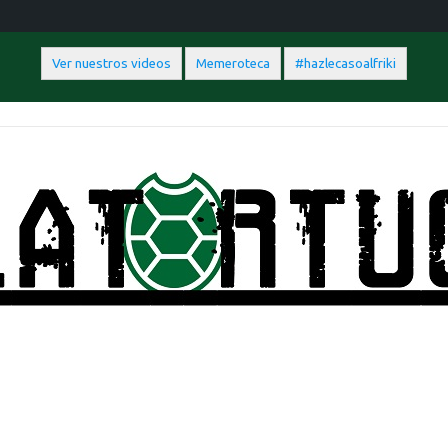
Ver nuestros videos
Memeroteca
#hazlecasoalfriki