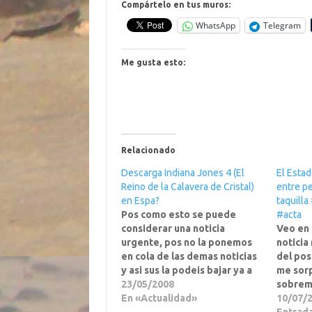
Compártelo en tus muros:
WhatsApp
Telegram
Me gusta esto:
Relacionado
Descarga Indiana Jones 4 (El
El Estad
Reino de la Calavera de Cristal)
entre p
en Espa?
taquill
Pos como esto se puede
#acta
considerar una noticia
Veo en 
urgente, pos no la ponemos
noticia 
en cola de las demas noticias
del pos
y asi sus la podeis bajar ya a
me sor
traves de BT. Como esta
23/05/2008
sobrema
bastante compartida yo solo
En «Actualidad»
ha sido
10/07/