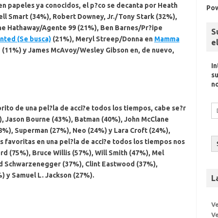
en papeles ya conocidos, el p?co se decanta por
Heath
Po
ll Smart (34%),
Robert Downey, Jr.
/Tony Stark (32%),
ne Hathaway
/Agente 99 (21%),
Ben Barnes
/Pr?ipe
S
nted (Se busca)
(21%),
Meryl Streep
/Donna en
Mamma
e
 (11%) y
James McAvoy
/Wesley Gibson en, de nuevo,
I
su
n
Di
rito de una pel?la de acci?e todos los tiempos, cabe se?r
d
),
Jason Bourne
(43%),
Batman
(40%),
John McClane
c
8%),
Superman
(27%),
Neo
(24%) y
Lara Croft
(24%),
el
as favoritas en una pel?la de acci?e todos los tiempos nos
ord
(75%),
Bruce Willis
(57%),
Will Smith
(47%),
Mel
d Schwarzenegger
(37%),
Clint Eastwood
(37%),
) y
Samuel L. Jackson
(27%).
L
V
Ve