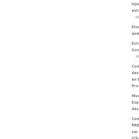
Inj
est
02
Elo
que
Est
Goo
29
Com
des
en 
Pro
Muc
Esp
des
Com
PRE
ser
(Ch