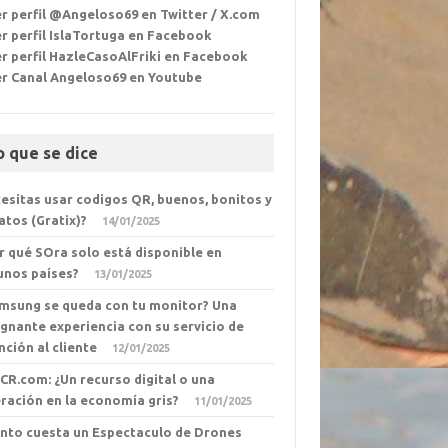
r perfil @Angeloso69 en Twitter / X.com
r perfil IslaTortuga en Facebook
r perfil HazleCasoAlFriki en Facebook
er Canal Angeloso69 en Youtube
o que se dice
esitas usar codigos QR, buenos, bonitos y
atos (Gratix)?
14/01/2025
r qué SOra solo está disponible en
unos países?
13/01/2025
msung se queda con tu monitor? Una
ignante experiencia con su servicio de
nción al cliente
12/01/2025
eCR.com: ¿Un recurso digital o una
ración en la economía gris?
11/01/2025
nto cuesta un Espectaculo de Drones