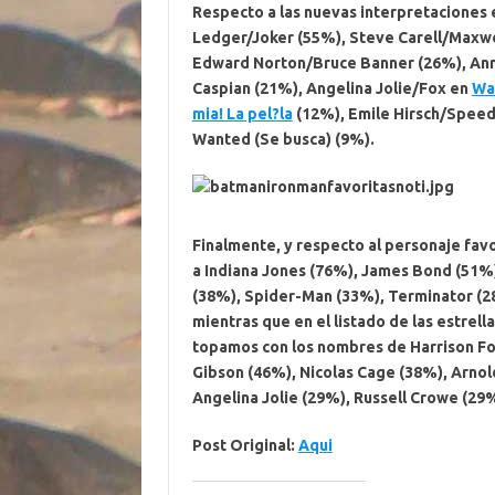
Respecto a las nuevas interpretaciones 
Ledger
/Joker (55%),
Steve Carell
/Maxwe
Edward Norton
/Bruce Banner (26%),
An
Caspian (21%),
Angelina Jolie
/Fox en
Wa
mia! La pel?la
(12%),
Emile Hirsch
/Speed
Wanted (Se busca) (9%).
Finalmente, y respecto al personaje favo
a
Indiana Jones
(76%),
James Bond
(51%
(38%),
Spider-Man
(33%),
Terminator
(2
mientras que en el listado de las estrell
topamos con los nombres de
Harrison F
Gibson
(46%),
Nicolas Cage
(38%),
Arnol
Angelina Jolie (29%),
Russell Crowe
(29%
Post Original:
Aqui