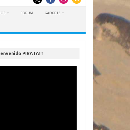
MOS
FORUM
GADGETS
ienvenido PIRATA!!!