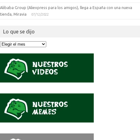
Alibaba Group (Aliexpress para los amigos), llega a España con una nueva
tienda, Miravia
07/12/2022
Lo que se dijo
Lo
que
se
dijo