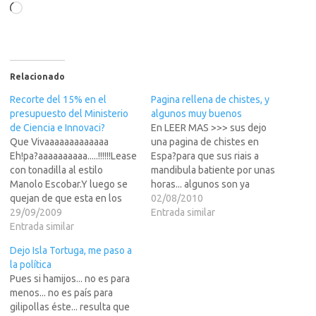
Cargando...
Relacionado
Recorte del 15% en el
Pagina rellena de chistes, y
presupuesto del Ministerio
algunos muy buenos
de Ciencia e Innovaci?
En LEER MAS >>> sus dejo
Que Vivaaaaaaaaaaaaa
una pagina de chistes en
Eh!pa?aaaaaaaaaa.....!!!!!!Lease
Espa?para que sus riais a
con tonadilla al estilo
mandibula batiente por unas
Manolo Escobar.Y luego se
horas... algunos son ya
quejan de que esta en los
conocidos por todos, pero
02/08/2010
paises de la cola en temas
29/09/2009
otros son bastante
Entrada similar
tecnologicos... con acciones
Entrada similar
novedosos.Asi que.... a que
como estas, no me extra?
esperais... la URL como es
Dejo Isla Tortuga, me paso a
Menos mal que hace Diez a?
logico esta en LEER MAS
la política
me vine para los USA, y
>>>@Angeloso69http://nini.
Pues si hamijos... no es para
aunque aqui la cosa tambien
es/cs78oZ
menos... no es país para
jodidilla, creo que esta…
gilipollas éste... resulta que