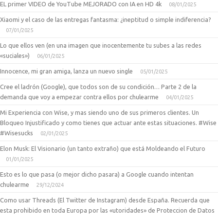
EL primer VIDEO de YouTube MEJORADO con IA en HD 4k
08/01/2025
Xiaomi y el caso de las entregas fantasma: ¿ineptitud o simple indiferencia?
07/01/2025
Lo que ellos ven (en una imagen que inocentemente tu subes a las redes
«suciales»)
06/01/2025
Innocence, mi gran amiga, lanza un nuevo single
05/01/2025
Cree el ladrón (Google), que todos son de su condición… Parte 2 de la
demanda que voy a empezar contra ellos por chulearme
04/01/2025
Mi Experiencia con Wise, y mas siendo uno de sus primeros clientes. Un
Bloqueo Injustificado y como tienes que actuar ante estas situaciones. #Wise
#Wisesucks
02/01/2025
Elon Musk: El Visionario (un tanto extraño) que está Moldeando el Futuro
01/01/2025
Esto es lo que pasa (o mejor dicho pasara) a Google cuando intentan
chulearme
29/12/2024
Como usar Threads (El Twitter de Instagram) desde España. Recuerda que
esta prohibido en toda Europa por las «utoridades» de Proteccion de Datos