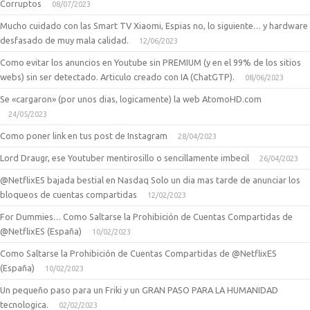
Corruptos
08/07/2023
Mucho cuidado con las Smart TV Xiaomi, Espias no, lo siguiente… y hardware
desfasado de muy mala calidad.
12/06/2023
Como evitar los anuncios en Youtube sin PREMIUM (y en el 99% de los sitios
webs) sin ser detectado. Articulo creado con IA (ChatGTP).
08/06/2023
Se «cargaron» (por unos dias, logicamente) la web AtomoHD.com
24/05/2023
Como poner link en tus post de Instagram
28/04/2023
Lord Draugr, ese Youtuber mentirosillo o sencillamente imbecil
26/04/2023
@NetflixES bajada bestial en Nasdaq Solo un dia mas tarde de anunciar los
bloqueos de cuentas compartidas
12/02/2023
For Dummies… Como Saltarse la Prohibición de Cuentas Compartidas de
@NetflixES (España)
10/02/2023
Como Saltarse la Prohibición de Cuentas Compartidas de @NetflixES
(España)
10/02/2023
Un pequeño paso para un Friki y un GRAN PASO PARA LA HUMANIDAD
tecnologica.
02/02/2023