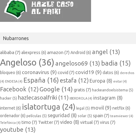
Nubarrones
angel
(13)
alibaba
(7)
amazon
(7)
aliexpress
(6)
Android
(6)
Angeloso
(36)
badia
(15)
angeloso69
(13)
coronavirus
(9)
covid19
(9)
covid
(7)
bloqueo
(6)
datos
(6)
derechos
España
(16)
estafa
(12)
Europa
(8)
(4)
ENDESA
(4)
evitar
(4)
Google
(14)
Facebook
(12)
gratis
(7)
hackeandoelsistema
(5)
hazlecasoalfriki
(11)
instagram
(8)
hacker
(5)
IBERDROLA
(4)
islatortuga
(24)
movil
(9)
internet
(6)
netflix
(6)
legal
(5)
seguridad
(8)
spain
(7)
ordenador
(6)
películas
(5)
solar
(5)
teamviewer
(4)
video
(8)
timo
(7)
Twitter
(7)
virtual
(7)
virus
(7)
Telefónica
(4)
youtube
(13)