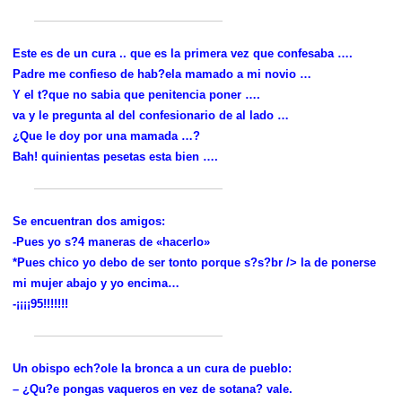
Este es de un cura .. que es la primera vez que confesaba ….
Padre me confieso de hab?ela mamado a mi novio …
Y el t?que no sabia que penitencia poner ….
va y le pregunta al del confesionario de al lado …
¿Que le doy por una mamada …?
Bah! quinientas pesetas esta bien ….
Se encuentran dos amigos:
-Pues yo s?4 maneras de «hacerlo»
*Pues chico yo debo de ser tonto porque s?s?br /> la de ponerse
mi mujer abajo y yo encima…
-¡¡¡¡95!!!!!!!
Un obispo ech?ole la bronca a un cura de pueblo:
– ¿Qu?e pongas vaqueros en vez de sotana? vale.