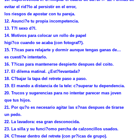
evitar el rid?lo al persistir en el error,
los riesgos de apostar con tu pareja.
12. Asunci?e tu propia incompetencia.
13. T?l sexo d?l.
14. Motivos para colocar un rollo de papel
higi?co cuando se acaba (con fotograf?).
15. T?icas para relajarte y dormir aunque tengas ganas de…
es cuesti?e intentarlo.
16. T?icas para mantenerse despierto despues del coito.
17. El dilema matinal. ¿Est?levantada?
18. C?bajar la tapa del retrete paso a paso.
19. El mando a distancia de la tele: c?superar tu dependencia.
20. Trucos y sugerencias para no intentar parecer mas joven
que tus hijos.
21. Por qu?o es necesario agitar las s?nas despues de tirarse
un pedo.
22. La lavadora: esa gran desconocida.
23. La silla y su funci?omo percha de calzoncillos usados.
24. C?mear dentro del retrete (con pr?icas de grupo).