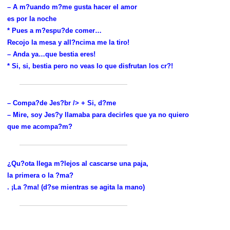
– A m?uando m?me gusta hacer el amor
es por la noche
* Pues a m?espu?de comer…
Recojo la mesa y all?ncima me la tiro!
– Anda ya…que bestia eres!
* Si, si, bestia pero no veas lo que disfrutan los cr?!
– Compa?de Jes?br /> + Si, d?me
– Mire, soy Jes?y llamaba para decirles que ya no quiero
que me acompa?m?
¿Qu?ota llega m?lejos al cascarse una paja,
la primera o la ?ma?
. ¡La ?ma! (d?se mientras se agita la mano)