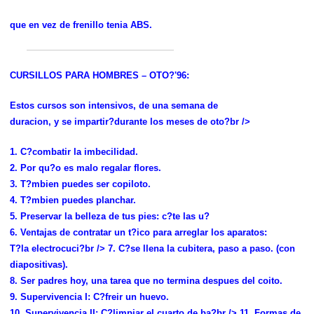
que en vez de frenillo tenia ABS.
CURSILLOS PARA HOMBRES – OTO?'96:
Estos cursos son intensivos, de una semana de
duracion, y se impartir?durante los meses de oto?br />
1. C?combatir la imbecilidad.
2. Por qu?o es malo regalar flores.
3. T?mbien puedes ser copiloto.
4. T?mbien puedes planchar.
5. Preservar la belleza de tus pies: c?te las u?
6. Ventajas de contratar un t?ico para arreglar los aparatos:
T?la electrocuci?br /> 7. C?se llena la cubitera, paso a paso. (con
diapositivas).
8. Ser padres hoy, una tarea que no termina despues del coito.
9. Supervivencia I: C?freir un huevo.
10. Supervivencia II: C?limpiar el cuarto de ba?br /> 11. Formas de