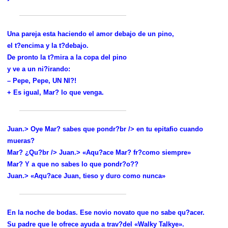
Una pareja esta haciendo el amor debajo de un pino,
el t?encima y la t?debajo.
De pronto la t?mira a la copa del pino
y ve a un ni?irando:
– Pepe, Pepe, UN NI?!
+ Es igual, Mar? lo que venga.
Juan.> Oye Mar? sabes que pondr?br /> en tu epitafio cuando
mueras?
Mar? ¿Qu?br /> Juan.> «Aqu?ace Mar? fr?como siempre»
Mar? Y a que no sabes lo que pondr?o??
Juan.> «Aqu?ace Juan, tieso y duro como nunca»
En la noche de bodas. Ese novio novato que no sabe qu?acer.
Su padre que le ofrece ayuda a trav?del «Walky Talkye».