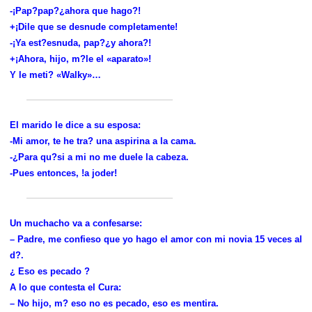
-¡Pap?pap?¿ahora que hago?!
+¡Dile que se desnude completamente!
-¡Ya est?esnuda, pap?¿y ahora?!
+¡Ahora, hijo, m?le el «aparato»!
Y le meti? «Walky»…
El marido le dice a su esposa:
-Mi amor, te he tra? una aspirina a la cama.
-¿Para qu?si a mi no me duele la cabeza.
-Pues entonces, !a joder!
Un muchacho va a confesarse:
– Padre, me confieso que yo hago el amor con mi novia 15 veces al
d?.
¿ Eso es pecado ?
A lo que contesta el Cura:
– No hijo, m? eso no es pecado, eso es mentira.