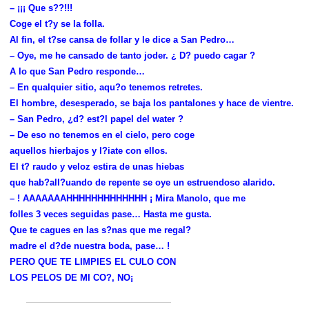
– ¡¡¡ Que s??!!!
Coge el t?y se la folla.
Al fin, el t?se cansa de follar y le dice a San Pedro…
– Oye, me he cansado de tanto joder. ¿ D? puedo cagar ?
A lo que San Pedro responde…
– En qualquier sitio, aqu?o tenemos retretes.
El hombre, desesperado, se baja los pantalones y hace de vientre.
– San Pedro, ¿d? est?l papel del water ?
– De eso no tenemos en el cielo, pero coge
aquellos hierbajos y l?iate con ellos.
El t? raudo y veloz estira de unas hiebas
que hab?all?uando de repente se oye un estruendoso alarido.
– ! AAAAAAAHHHHHHHHHHHHH ¡ Mira Manolo, que me
folles 3 veces seguidas pase… Hasta me gusta.
Que te cagues en las s?nas que me regal?
madre el d?de nuestra boda, pase… !
PERO QUE TE LIMPIES EL CULO CON
LOS PELOS DE MI CO?, NO¡