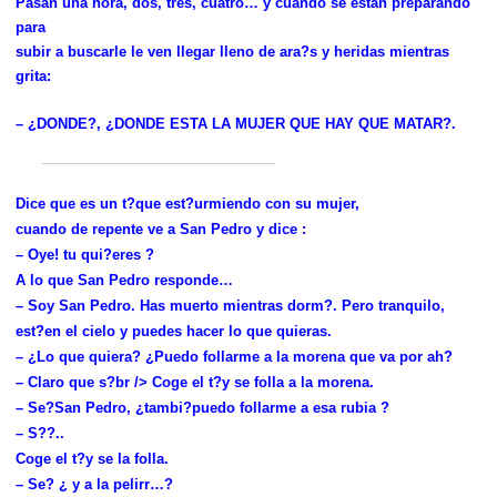
Pasan una hora, dos, tres, cuatro… y cuando se estan preparando
para
subir a buscarle le ven llegar lleno de ara?s y heridas mientras
grita:
– ¿DONDE?, ¿DONDE ESTA LA MUJER QUE HAY QUE MATAR?.
Dice que es un t?que est?urmiendo con su mujer,
cuando de repente ve a San Pedro y dice :
– Oye! tu qui?eres ?
A lo que San Pedro responde…
– Soy San Pedro. Has muerto mientras dorm?. Pero tranquilo,
est?en el cielo y puedes hacer lo que quieras.
– ¿Lo que quiera? ¿Puedo follarme a la morena que va por ah?
– Claro que s?br /> Coge el t?y se folla a la morena.
– Se?San Pedro, ¿tambi?puedo follarme a esa rubia ?
– S??..
Coge el t?y se la folla.
– Se? ¿ y a la pelirr…?