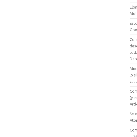
Elon
Mol
Esto
Goo
Com
des
tod
Dat
Muc
lo 
cali
Com
(y e
Arti
Se «
Ato
Com
28