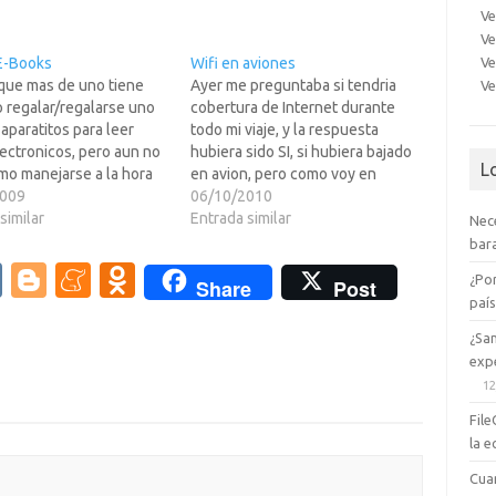
Ve
Ve
Ve
E-Books
Wifi en aviones
que mas de uno tiene
Ayer me preguntaba si tendria
Ve
 regalar/regalarse uno
cobertura de Internet durante
aparatitos para leer
todo mi viaje, y la respuesta
lectronicos, pero aun no
hubiera sido SI, si hubiera bajado
L
mo manejarse a la hora
en avion, pero como voy en
trar los archivos.Pero
2009
coche hasta Eh!pa?. pues me voy
06/10/2010
nemos una pagina
similar
a tener que joder. :-(Y como se
Entrada similar
Nec
 interesante para ello.
puede ir desde USA a Eh!pa?n
bara
s menus en ingles, pero
coche??? Pues cogiendo
V
Bl
M
O
¿Po
Share
Post
a problemas para usarla
carrerilla…
paí
K
o
e
d
te…
¿Sa
g
n
n
expe
g
e
o
12
er
a
kl
File
la e
m
as
Cua
e
sn