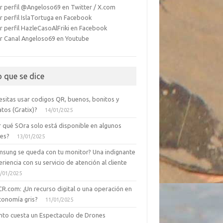
r perfil @Angeloso69 en Twitter / X.com
r perfil IslaTortuga en Facebook
r perfil HazleCasoAlFriki en Facebook
r Canal Angeloso69 en Youtube
o que se dice
esitas usar codigos QR, buenos, bonitos y
tos (Gratix)?
14/01/2025
r qué SOra solo está disponible en algunos
ses?
13/01/2025
msung se queda con tu monitor? Una indignante
riencia con su servicio de atención al cliente
/01/2025
CR.com: ¿Un recurso digital o una operación en
conomía gris?
11/01/2025
nto cuesta un Espectaculo de Drones