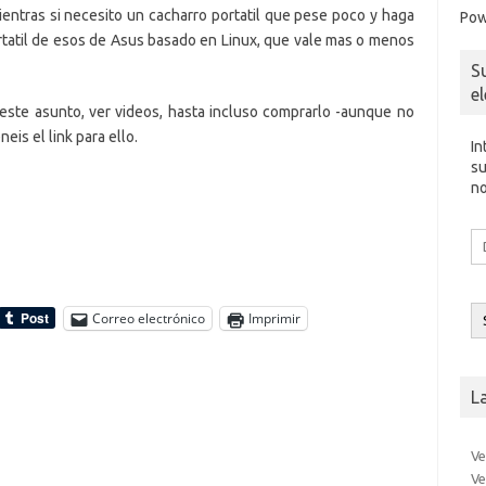
entras si necesito un cacharro portatil que pese poco y haga
Pow
tatil de esos de Asus basado en Linux, que vale mas o menos
S
e
este asunto, ver videos, hasta incluso comprarlo -aunque no
is el link para ello.
In
su
no
Di
d
co
el
Correo electrónico
Imprimir
L
Ve
Ve