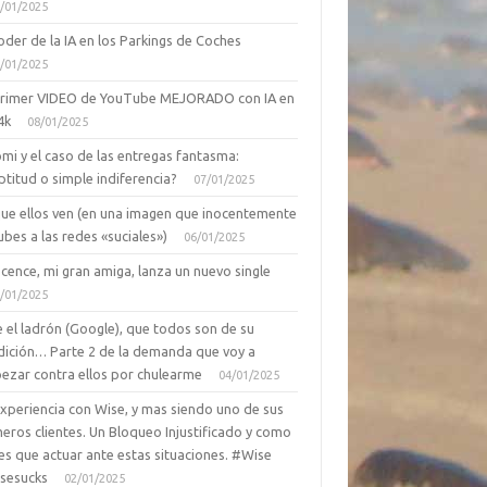
/01/2025
oder de la IA en los Parkings de Coches
/01/2025
primer VIDEO de YouTube MEJORADO con IA en
4k
08/01/2025
mi y el caso de las entregas fantasma:
ptitud o simple indiferencia?
07/01/2025
que ellos ven (en una imagen que inocentemente
ubes a las redes «suciales»)
06/01/2025
cence, mi gran amiga, lanza un nuevo single
/01/2025
 el ladrón (Google), que todos son de su
dición… Parte 2 de la demanda que voy a
ezar contra ellos por chulearme
04/01/2025
Experiencia con Wise, y mas siendo uno de sus
eros clientes. Un Bloqueo Injustificado y como
es que actuar ante estas situaciones. #Wise
sesucks
02/01/2025