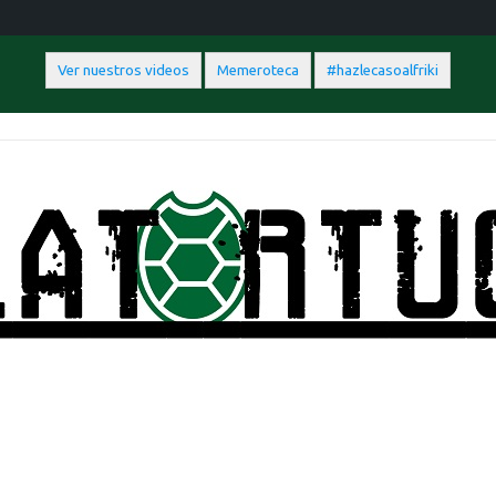
Ver nuestros videos
Memeroteca
#hazlecasoalfriki