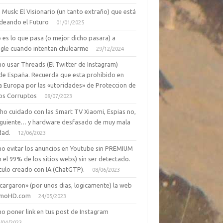
 Musk: El Visionario (un tanto extraño) que está
deando el Futuro
01/01/2025
 es lo que pasa (o mejor dicho pasara) a
gle cuando intentan chulearme
29/12/2024
o usar Threads (El Twitter de Instagram)
de España. Recuerda que esta prohibido en
a Europa por las «utoridades» de Proteccion de
os Corruptos
08/07/2023
ho cuidado con las Smart TV Xiaomi, Espias no,
siguiente… y hardware desfasado de muy mala
dad.
12/06/2023
o evitar los anuncios en Youtube sin PREMIUM
n el 99% de los sitios webs) sin ser detectado.
culo creado con IA (ChatGTP).
08/06/2023
cargaron» (por unos dias, logicamente) la web
moHD.com
24/05/2023
o poner link en tus post de Instagram
/04/2023