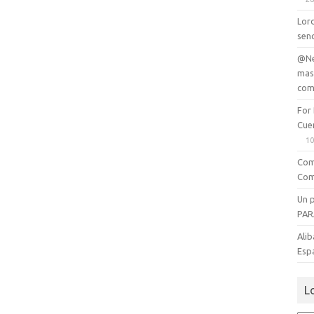
Lord
senc
@Ne
mas
com
For
Cue
10
Com
Com
Un 
PAR
Alib
Esp
L