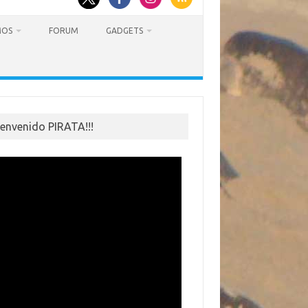
MOS
FORUM
GADGETS
ienvenido PIRATA!!!