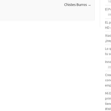
10
ik
Chistes Burros
→
El P
i
09
EL 
HD 
Xiao
¿ine
Lo 
tu s
Inno
05
Cree
con
emp
Mi 
prim
tien
#Wi