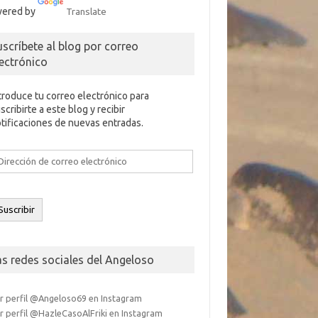
ered by
Translate
uscríbete al blog por correo
lectrónico
troduce tu correo electrónico para
scribirte a este blog y recibir
tificaciones de nuevas entradas.
rección
e
rreo
ectrónico
Suscribir
as redes sociales del Angeloso
r perfil @Angeloso69 en Instagram
r perfil @HazleCasoAlFriki en Instagram