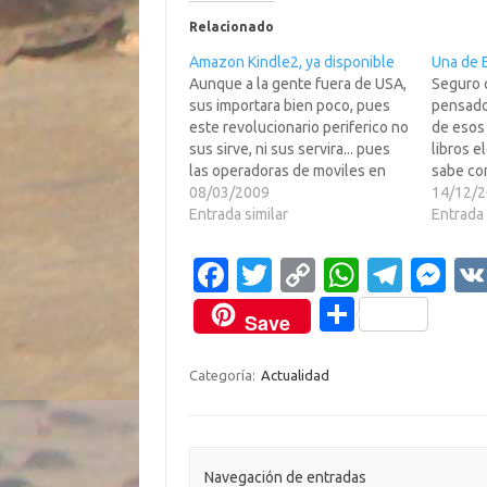
Relacionado
Amazon Kindle2, ya disponible
Una de 
Aunque a la gente fuera de USA,
Seguro 
sus importara bien poco, pues
pensado
este revolucionario periferico no
de esos 
sus sirve, ni sus servira... pues
libros e
las operadoras de moviles en
sabe co
Eh!pa? otros paises ven muy
08/03/2009
de encon
14/12/
dificil el implementar en sus
Entrada similar
aqui te
Entrada 
redes el sistema que usa Kindle
bastante
para facturar por los libros
Tiene lo
Fa
T
C
W
T
M
descargados, y…
no habr
c
w
o
h
el
es
por par
C
Save
e
it
p
at
e
se
o
b
te
y
s
gr
n
m
Categoría:
Actualidad
o
r
Li
A
a
g
p
o
n
p
m
er
ar
k
k
p
Navegación de entradas