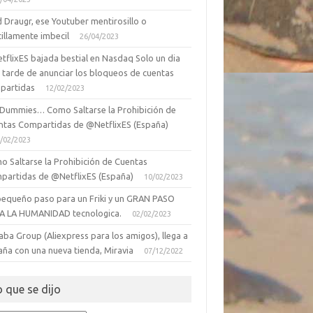
 Draugr, ese Youtuber mentirosillo o
illamente imbecil
26/04/2023
tflixES bajada bestial en Nasdaq Solo un dia
 tarde de anunciar los bloqueos de cuentas
partidas
12/02/2023
 Dummies… Como Saltarse la Prohibición de
ntas Compartidas de @NetflixES (España)
/02/2023
o Saltarse la Prohibición de Cuentas
partidas de @NetflixES (España)
10/02/2023
pequeño paso para un Friki y un GRAN PASO
A LA HUMANIDAD tecnologica.
02/02/2023
aba Group (Aliexpress para los amigos), llega a
aña con una nueva tienda, Miravia
07/12/2022
o que se dijo