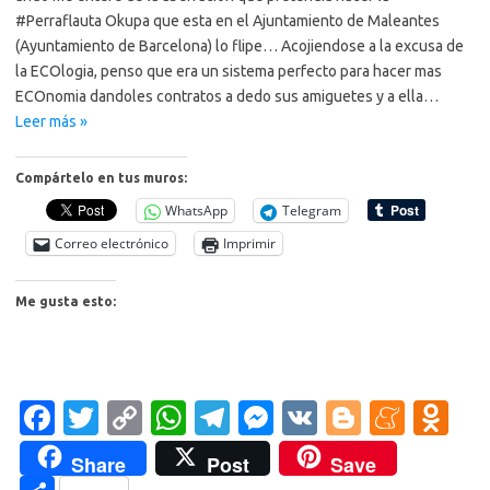
#Perraflauta Okupa que esta en el Ajuntamiento de Maleantes
(Ayuntamiento de Barcelona) lo flipe… Acojiendose a la excusa de
la ECOlogia, penso que era un sistema perfecto para hacer mas
ECOnomia dandoles contratos a dedo sus amiguetes y a ella…
Leer más »
Compártelo en tus muros:
WhatsApp
Telegram
Correo electrónico
Imprimir
Me gusta esto:
Fa
T
C
W
T
M
V
Bl
M
O
c
w
o
h
el
es
K
o
e
d
Share
Post
Save
e
it
p
at
e
se
g
n
n