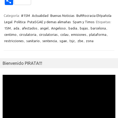
C
b
te
y
s
gr
n
g
e
o
o
o
r
Li
A
a
g
er
a
kl
m
Categoría:
#15M
Actualidad
Buenas Noticias
BuRRocracia Eh!pañola
o
n
p
m
er
m
as
Legal
Politica
PutaSGAE y demas alimañas
Spam y Timos
Etiquetas:
p
15M
,
ada
,
afectados
,
angel
,
Angeloso
,
badia
,
bajas
,
barcelona
,
k
k
p
e
sn
ar
centimo
,
circulatoria
,
circulatorias
,
colau
,
emisiones
,
plataforma
,
ik
ti
restricciones
,
sanitario
,
sentencia
,
sgae
,
tsjc
,
zbe
,
zona
i
r
Bienvenido PIRATA!!!