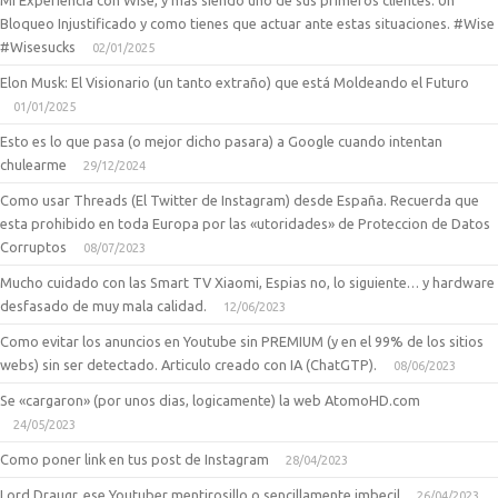
Mi Experiencia con Wise, y mas siendo uno de sus primeros clientes. Un
Bloqueo Injustificado y como tienes que actuar ante estas situaciones. #Wise
#Wisesucks
02/01/2025
Elon Musk: El Visionario (un tanto extraño) que está Moldeando el Futuro
01/01/2025
Esto es lo que pasa (o mejor dicho pasara) a Google cuando intentan
chulearme
29/12/2024
Como usar Threads (El Twitter de Instagram) desde España. Recuerda que
esta prohibido en toda Europa por las «utoridades» de Proteccion de Datos
Corruptos
08/07/2023
Mucho cuidado con las Smart TV Xiaomi, Espias no, lo siguiente… y hardware
desfasado de muy mala calidad.
12/06/2023
Como evitar los anuncios en Youtube sin PREMIUM (y en el 99% de los sitios
webs) sin ser detectado. Articulo creado con IA (ChatGTP).
08/06/2023
Se «cargaron» (por unos dias, logicamente) la web AtomoHD.com
24/05/2023
Como poner link en tus post de Instagram
28/04/2023
Lord Draugr, ese Youtuber mentirosillo o sencillamente imbecil
26/04/2023