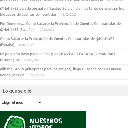
@NetflixES bajada bestial en Nasdaq Solo un dia mas tarde de anunciar los
bloqueos de cuentas compartidas
12/02/2023
For Dummies… Como Saltarse la Prohibición de Cuentas Compartidas de
@NetflixES (España)
10/02/2023
Como Saltarse la Prohibición de Cuentas Compartidas de @NetflixES
(España)
10/02/2023
Un pequeño paso para un Friki y un GRAN PASO PARA LA HUMANIDAD
tecnologica.
02/02/2023
Alibaba Group (Aliexpress para los amigos), llega a España con una nueva
tienda, Miravia
07/12/2022
Lo que se dijo
Lo
que
se
dijo