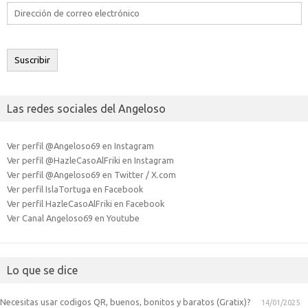
Dirección
de
correo
electrónico
Suscribir
Las redes sociales del Angeloso
Ver perfil @Angeloso69 en Instagram
Ver perfil @HazleCasoAlFriki en Instagram
Ver perfil @Angeloso69 en Twitter / X.com
Ver perfil IslaTortuga en Facebook
Ver perfil HazleCasoAlFriki en Facebook
Ver Canal Angeloso69 en Youtube
Lo que se dice
Necesitas usar codigos QR, buenos, bonitos y baratos (Gratix)?
14/01/2025