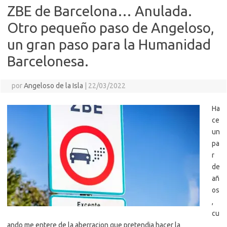
ZBE de Barcelona… Anulada.
Otro pequeño paso de Angeloso,
un gran paso para la Humanidad
Barcelonesa.
por
Angeloso de la Isla
|
22/03/2022
Ha
ce
un
pa
r
de
añ
os
,
cu
ando me entere de la aberracion que pretendia hacer la