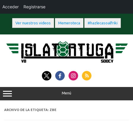
Acceder
Registrarse
Ver nuestros videos
Memeroteca
#hazlecasoalfriki
Saltar
al
contenido
Menú
ARCHIVO DE LA ETIQUETA:
ZBE