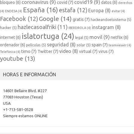
coronavirus
(9)
covid19
(9)
covid
(7)
bloqueo
(6)
datos
(6)
derechos
España
(16)
estafa
(12)
Europa
(8)
(4)
ENDESA
(4)
evitar
(4)
Google
(14)
Facebook
(12)
gratis
(7)
hackeandoelsistema
(5)
hazlecasoalfriki
(11)
instagram
(8)
hacker
(5)
IBERDROLA
(4)
islatortuga
(24)
movil
(9)
internet
(6)
netflix
(6)
legal
(5)
seguridad
(8)
spain
(7)
ordenador
(6)
películas
(5)
solar
(5)
teamviewer
(4)
video
(8)
timo
(7)
Twitter
(7)
virtual
(7)
virus
(7)
Telefónica
(4)
youtube
(13)
HORAS E INFORMACIÓN
14601 Bellaire Blvd. #227
77083 Houston (Texas)
USA
+1-713-581-0528
Siempre estamos ONLINE