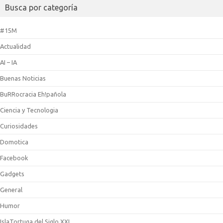
Busca por categoría
#15M
Actualidad
AI – IA
Buenas Noticias
BuRRocracia Eh!pañola
Ciencia y Tecnologia
Curiosidades
Domotica
Facebook
Gadgets
General
Humor
IslaTortuga del Siglo XXI