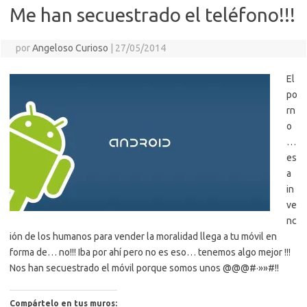
Me han secuestrado el teléfono!!!
por
Angeloso Curioso
|
27/05/2014
El
po
rn
o
…
es
a
in
ve
nc
ión de los humanos para vender la moralidad llega a tu móvil en
forma de… no!!! Iba por ahí pero no es eso… tenemos algo mejor !!!
Nos han secuestrado el móvil porque somos unos @@@#·»»#!!
Compártelo en tus muros: