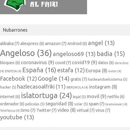
Nubarrones
angel
(13)
alibaba
(7)
amazon
(7)
aliexpress
(6)
Android
(6)
Angeloso
(36)
badia
(15)
angeloso69
(13)
coronavirus
(9)
covid19
(9)
covid
(7)
bloqueo
(6)
datos
(6)
derechos
España
(16)
estafa
(12)
Europa
(8)
(4)
ENDESA
(4)
evitar
(4)
Google
(14)
Facebook
(12)
gratis
(7)
hackeandoelsistema
(5)
hazlecasoalfriki
(11)
instagram
(8)
hacker
(5)
IBERDROLA
(4)
islatortuga
(24)
movil
(9)
internet
(6)
netflix
(6)
legal
(5)
seguridad
(8)
spain
(7)
ordenador
(6)
películas
(5)
solar
(5)
teamviewer
(4)
video
(8)
timo
(7)
Twitter
(7)
virtual
(7)
virus
(7)
Telefónica
(4)
youtube
(13)