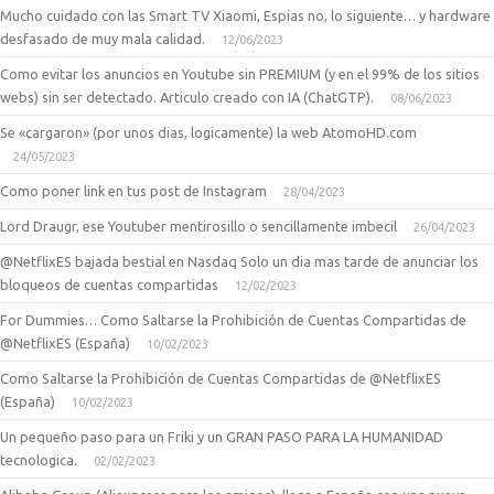
Mucho cuidado con las Smart TV Xiaomi, Espias no, lo siguiente… y hardware
desfasado de muy mala calidad.
12/06/2023
Como evitar los anuncios en Youtube sin PREMIUM (y en el 99% de los sitios
webs) sin ser detectado. Articulo creado con IA (ChatGTP).
08/06/2023
Se «cargaron» (por unos dias, logicamente) la web AtomoHD.com
24/05/2023
Como poner link en tus post de Instagram
28/04/2023
Lord Draugr, ese Youtuber mentirosillo o sencillamente imbecil
26/04/2023
@NetflixES bajada bestial en Nasdaq Solo un dia mas tarde de anunciar los
bloqueos de cuentas compartidas
12/02/2023
For Dummies… Como Saltarse la Prohibición de Cuentas Compartidas de
@NetflixES (España)
10/02/2023
Como Saltarse la Prohibición de Cuentas Compartidas de @NetflixES
(España)
10/02/2023
Un pequeño paso para un Friki y un GRAN PASO PARA LA HUMANIDAD
tecnologica.
02/02/2023