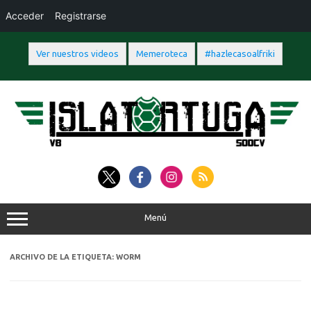
Acceder
Registrarse
Ver nuestros videos
Memeroteca
#hazlecasoalfriki
Saltar
al
contenido
Menú
ARCHIVO DE LA ETIQUETA:
WORM