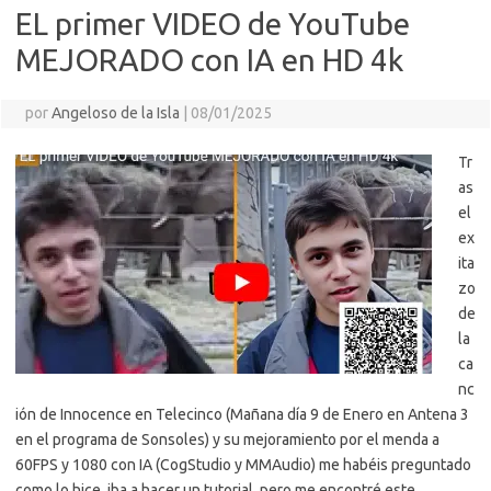
EL primer VIDEO de YouTube
MEJORADO con IA en HD 4k
por
Angeloso de la Isla
|
08/01/2025
Tr
as
el
ex
ita
zo
de
la
ca
nc
ión de Innocence en Telecinco (Mañana día 9 de Enero en Antena 3
en el programa de Sonsoles) y su mejoramiento por el menda a
60FPS y 1080 con IA (CogStudio y MMAudio) me habéis preguntado
como lo hice, iba a hacer un tutorial, pero me encontré este