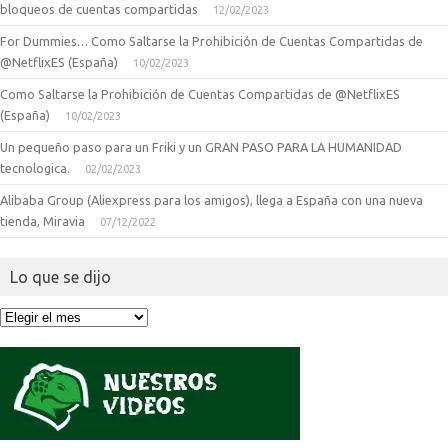
bloqueos de cuentas compartidas
12/02/2023
For Dummies… Como Saltarse la Prohibición de Cuentas Compartidas de
@NetflixES (España)
10/02/2023
Como Saltarse la Prohibición de Cuentas Compartidas de @NetflixES
(España)
10/02/2023
Un pequeño paso para un Friki y un GRAN PASO PARA LA HUMANIDAD
tecnologica.
02/02/2023
Alibaba Group (Aliexpress para los amigos), llega a España con una nueva
tienda, Miravia
07/12/2022
Lo que se dijo
Lo
que
se
dijo