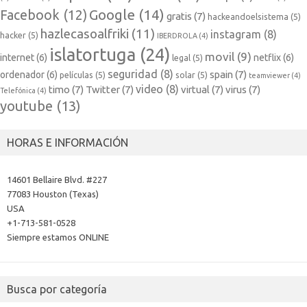
Google
(14)
Facebook
(12)
gratis
(7)
hackeandoelsistema
(5)
hazlecasoalfriki
(11)
instagram
(8)
hacker
(5)
IBERDROLA
(4)
islatortuga
(24)
movil
(9)
internet
(6)
netflix
(6)
legal
(5)
seguridad
(8)
spain
(7)
ordenador
(6)
películas
(5)
solar
(5)
teamviewer
(4)
video
(8)
timo
(7)
Twitter
(7)
virtual
(7)
virus
(7)
Telefónica
(4)
youtube
(13)
HORAS E INFORMACIÓN
14601 Bellaire Blvd. #227
77083 Houston (Texas)
USA
+1-713-581-0528
Siempre estamos ONLINE
Busca por categoría