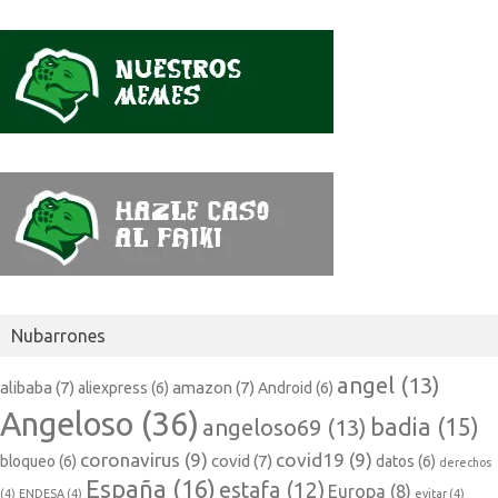
Nubarrones
angel
(13)
alibaba
(7)
amazon
(7)
aliexpress
(6)
Android
(6)
Angeloso
(36)
badia
(15)
angeloso69
(13)
coronavirus
(9)
covid19
(9)
covid
(7)
bloqueo
(6)
datos
(6)
derechos
España
(16)
estafa
(12)
Europa
(8)
(4)
ENDESA
(4)
evitar
(4)