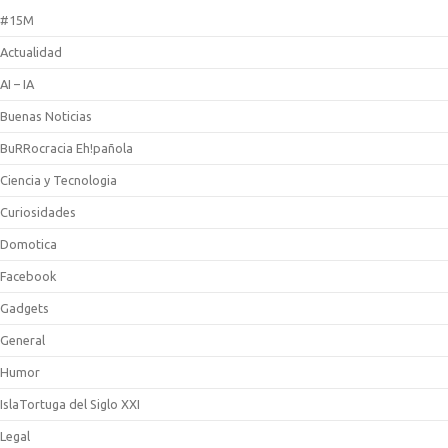
#15M
Actualidad
AI – IA
Buenas Noticias
BuRRocracia Eh!pañola
Ciencia y Tecnologia
Curiosidades
Domotica
Facebook
Gadgets
General
Humor
IslaTortuga del Siglo XXI
Legal