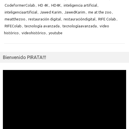
o
n
p
m
er
m
as
p
CodeformerColab
,
HD 4K
,
HD4K
,
inteligencia artificial
,
k
k
p
e
sn
ar
inteligenciaartificial
,
Jawed Karim
,
JawedKarim
,
me at the zoo
,
ik
ti
meatthezoo
,
restauración digital
,
restauracióndigital
,
RIFE Colab
,
i
RIFEColab
,
tecnología avanzada
,
tecnologíaavanzada
,
video
r
histórico
,
videohistórico
,
youtube
Bienvenido PIRATA!!!