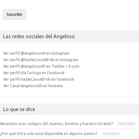
correo
electrónico
Suscribir
Las redes sociales del Angeloso
Ver perfil @Angeloso69 en Instagram
Ver perfil @HazleCasoAlFriki en Instagram
Ver perfil @Angeloso69 en Twitter / X.com
Ver perfil IslaTortuga en Facebook
Ver perfil HazleCasoAlFriki en Facebook
Ver Canal Angeloso69 en Youtube
Lo que se dice
Necesitas usar codigos QR, buenos, bonitos y baratos (Gratix)?
14/01/2025
¿Por qué SOra solo está disponible en algunos países?
13/01/2025