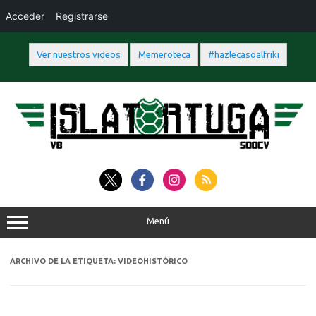
Acceder
Registrarse
Ver nuestros videos
Memeroteca
#hazlecasoalfriki
Saltar
al
contenido
Menú
ARCHIVO DE LA ETIQUETA:
VIDEOHISTÓRICO