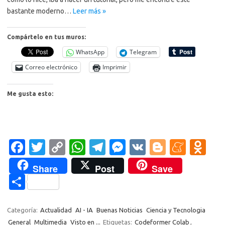
bastante moderno…
Leer más »
Compártelo en tus muros:
WhatsApp
Telegram
Correo electrónico
Imprimir
Me gusta esto:
Fa
T
C
W
T
M
V
Bl
M
O
c
w
o
h
el
es
K
o
e
d
Share
Post
Save
e
it
p
at
e
se
g
n
n
C
b
te
y
s
gr
n
g
e
o
o
o
r
Li
A
a
g
er
a
kl
m
Categoría:
Actualidad
AI - IA
Buenas Noticias
Ciencia y Tecnologia
General
Multimedia
Visto en ...
Etiquetas:
Codeformer Colab
,