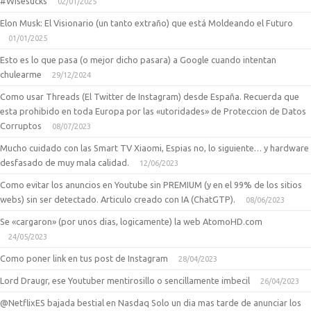
#Wisesucks
02/01/2025
Elon Musk: El Visionario (un tanto extraño) que está Moldeando el Futuro
01/01/2025
Esto es lo que pasa (o mejor dicho pasara) a Google cuando intentan
chulearme
29/12/2024
Como usar Threads (El Twitter de Instagram) desde España. Recuerda que
esta prohibido en toda Europa por las «utoridades» de Proteccion de Datos
Corruptos
08/07/2023
Mucho cuidado con las Smart TV Xiaomi, Espias no, lo siguiente… y hardware
desfasado de muy mala calidad.
12/06/2023
Como evitar los anuncios en Youtube sin PREMIUM (y en el 99% de los sitios
webs) sin ser detectado. Articulo creado con IA (ChatGTP).
08/06/2023
Se «cargaron» (por unos dias, logicamente) la web AtomoHD.com
24/05/2023
Como poner link en tus post de Instagram
28/04/2023
Lord Draugr, ese Youtuber mentirosillo o sencillamente imbecil
26/04/2023
@NetflixES bajada bestial en Nasdaq Solo un dia mas tarde de anunciar los