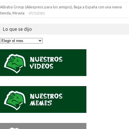
Alibaba Group (Aliexpress para los amigos), llega a España con una nueva
tienda, Miravia
07/12/2022
Lo que se dijo
Lo
que
se
dijo