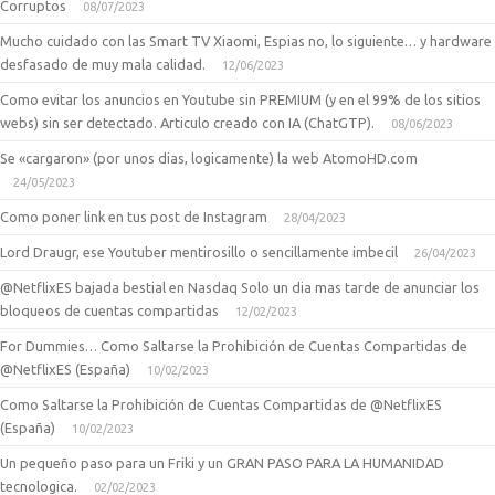
Corruptos
08/07/2023
Mucho cuidado con las Smart TV Xiaomi, Espias no, lo siguiente… y hardware
desfasado de muy mala calidad.
12/06/2023
Como evitar los anuncios en Youtube sin PREMIUM (y en el 99% de los sitios
webs) sin ser detectado. Articulo creado con IA (ChatGTP).
08/06/2023
Se «cargaron» (por unos dias, logicamente) la web AtomoHD.com
24/05/2023
Como poner link en tus post de Instagram
28/04/2023
Lord Draugr, ese Youtuber mentirosillo o sencillamente imbecil
26/04/2023
@NetflixES bajada bestial en Nasdaq Solo un dia mas tarde de anunciar los
bloqueos de cuentas compartidas
12/02/2023
For Dummies… Como Saltarse la Prohibición de Cuentas Compartidas de
@NetflixES (España)
10/02/2023
Como Saltarse la Prohibición de Cuentas Compartidas de @NetflixES
(España)
10/02/2023
Un pequeño paso para un Friki y un GRAN PASO PARA LA HUMANIDAD
tecnologica.
02/02/2023