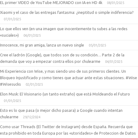
EL primer VIDEO de YouTube MEJORADO con IA en HD 4k
08/01/2025
Xiaomi y el caso de las entregas fantasma: ¿ineptitud o simple indiferencia?
07/01/2025
Lo que ellos ven (en una imagen que inocentemente tu subes a las redes
«suciales»)
06/01/2025
Innocence, mi gran amiga, lanza un nuevo single
05/01/2025
Cree el ladrón (Google), que todos son de su condición… Parte 2 de la
demanda que voy a empezar contra ellos por chulearme
04/01/2025
Mi Experiencia con Wise, y mas siendo uno de sus primeros clientes. Un
Bloqueo Injustificado y como tienes que actuar ante estas situaciones. #Wise
#Wisesucks
02/01/2025
Elon Musk: El Visionario (un tanto extraño) que está Moldeando el Futuro
01/01/2025
Esto es lo que pasa (o mejor dicho pasara) a Google cuando intentan
chulearme
29/12/2024
Como usar Threads (El Twitter de Instagram) desde España. Recuerda que
esta prohibido en toda Europa por las «utoridades» de Proteccion de Datos