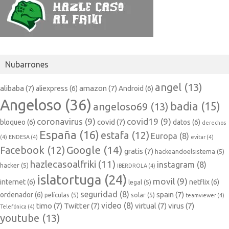
Nubarrones
angel
(13)
alibaba
(7)
amazon
(7)
aliexpress
(6)
Android
(6)
Angeloso
(36)
badia
(15)
angeloso69
(13)
coronavirus
(9)
covid19
(9)
covid
(7)
bloqueo
(6)
datos
(6)
derechos
España
(16)
estafa
(12)
Europa
(8)
(4)
ENDESA
(4)
evitar
(4)
Google
(14)
Facebook
(12)
gratis
(7)
hackeandoelsistema
(5)
hazlecasoalfriki
(11)
instagram
(8)
hacker
(5)
IBERDROLA
(4)
islatortuga
(24)
movil
(9)
internet
(6)
netflix
(6)
legal
(5)
seguridad
(8)
spain
(7)
ordenador
(6)
películas
(5)
solar
(5)
teamviewer
(4)
video
(8)
timo
(7)
Twitter
(7)
virtual
(7)
virus
(7)
Telefónica
(4)
youtube
(13)