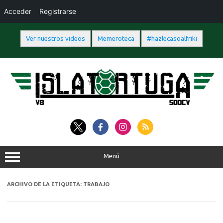
Acceder
Registrarse
Ver nuestros videos
Memeroteca
#hazlecasoalfriki
Saltar
al
contenido
Menú
ARCHIVO DE LA ETIQUETA:
TRABAJO