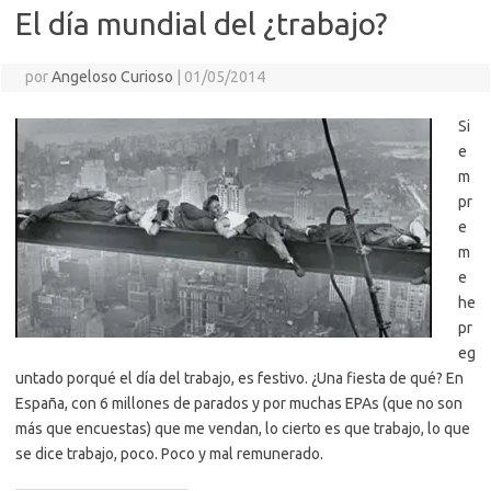
El día mundial del ¿trabajo?
por
Angeloso Curioso
|
01/05/2014
Si
e
m
pr
e
m
e
he
pr
eg
untado porqué el día del trabajo, es festivo. ¿Una fiesta de qué? En
España, con 6 millones de parados y por muchas EPAs (que no son
más que encuestas) que me vendan, lo cierto es que trabajo, lo que
se dice trabajo, poco. Poco y mal remunerado.