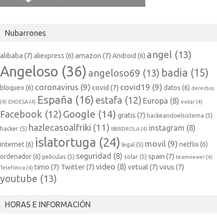
Nubarrones
angel
(13)
alibaba
(7)
amazon
(7)
aliexpress
(6)
Android
(6)
Angeloso
(36)
badia
(15)
angeloso69
(13)
coronavirus
(9)
covid19
(9)
covid
(7)
bloqueo
(6)
datos
(6)
derechos
España
(16)
estafa
(12)
Europa
(8)
(4)
ENDESA
(4)
evitar
(4)
Google
(14)
Facebook
(12)
gratis
(7)
hackeandoelsistema
(5)
hazlecasoalfriki
(11)
instagram
(8)
hacker
(5)
IBERDROLA
(4)
islatortuga
(24)
movil
(9)
internet
(6)
netflix
(6)
legal
(5)
seguridad
(8)
spain
(7)
ordenador
(6)
películas
(5)
solar
(5)
teamviewer
(4)
video
(8)
timo
(7)
Twitter
(7)
virtual
(7)
virus
(7)
Telefónica
(4)
youtube
(13)
HORAS E INFORMACIÓN