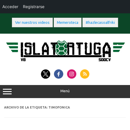
Acceder
Registrarse
Ver nuestros videos
Memeroteca
#hazlecasoalfriki
Saltar
al
contenido
Menú
ARCHIVO DE LA ETIQUETA:
TIMOFONICA