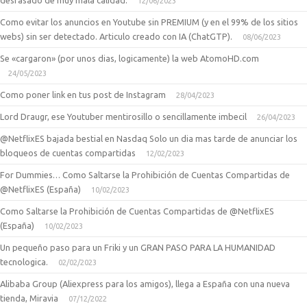
desfasado de muy mala calidad.
12/06/2023
Como evitar los anuncios en Youtube sin PREMIUM (y en el 99% de los sitios
webs) sin ser detectado. Articulo creado con IA (ChatGTP).
08/06/2023
Se «cargaron» (por unos dias, logicamente) la web AtomoHD.com
24/05/2023
Como poner link en tus post de Instagram
28/04/2023
Lord Draugr, ese Youtuber mentirosillo o sencillamente imbecil
26/04/2023
@NetflixES bajada bestial en Nasdaq Solo un dia mas tarde de anunciar los
bloqueos de cuentas compartidas
12/02/2023
For Dummies… Como Saltarse la Prohibición de Cuentas Compartidas de
@NetflixES (España)
10/02/2023
Como Saltarse la Prohibición de Cuentas Compartidas de @NetflixES
(España)
10/02/2023
Un pequeño paso para un Friki y un GRAN PASO PARA LA HUMANIDAD
tecnologica.
02/02/2023
Alibaba Group (Aliexpress para los amigos), llega a España con una nueva
tienda, Miravia
07/12/2022