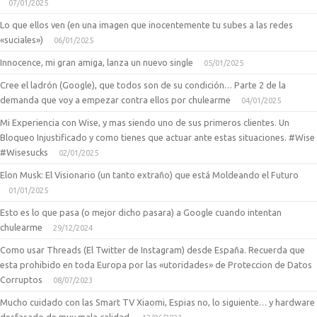
07/01/2025
Lo que ellos ven (en una imagen que inocentemente tu subes a las redes
«suciales»)
06/01/2025
Innocence, mi gran amiga, lanza un nuevo single
05/01/2025
Cree el ladrón (Google), que todos son de su condición… Parte 2 de la
demanda que voy a empezar contra ellos por chulearme
04/01/2025
Mi Experiencia con Wise, y mas siendo uno de sus primeros clientes. Un
Bloqueo Injustificado y como tienes que actuar ante estas situaciones. #Wise
#Wisesucks
02/01/2025
Elon Musk: El Visionario (un tanto extraño) que está Moldeando el Futuro
01/01/2025
Esto es lo que pasa (o mejor dicho pasara) a Google cuando intentan
chulearme
29/12/2024
Como usar Threads (El Twitter de Instagram) desde España. Recuerda que
esta prohibido en toda Europa por las «utoridades» de Proteccion de Datos
Corruptos
08/07/2023
Mucho cuidado con las Smart TV Xiaomi, Espias no, lo siguiente… y hardware