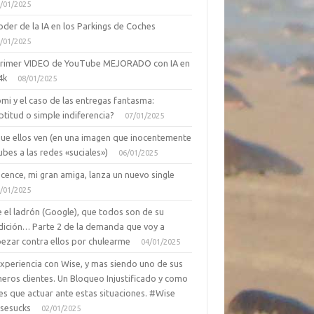
/01/2025
oder de la IA en los Parkings de Coches
/01/2025
primer VIDEO de YouTube MEJORADO con IA en
4k
08/01/2025
mi y el caso de las entregas fantasma:
ptitud o simple indiferencia?
07/01/2025
que ellos ven (en una imagen que inocentemente
ubes a las redes «suciales»)
06/01/2025
cence, mi gran amiga, lanza un nuevo single
/01/2025
 el ladrón (Google), que todos son de su
dición… Parte 2 de la demanda que voy a
ezar contra ellos por chulearme
04/01/2025
Experiencia con Wise, y mas siendo uno de sus
eros clientes. Un Bloqueo Injustificado y como
es que actuar ante estas situaciones. #Wise
sesucks
02/01/2025