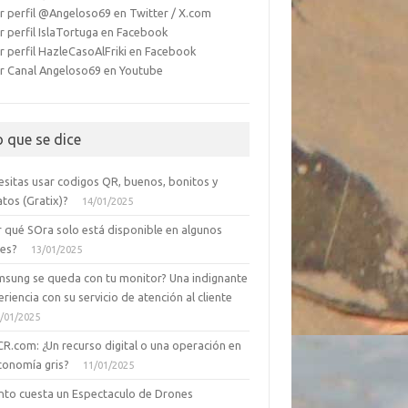
r perfil @Angeloso69 en Twitter / X.com
r perfil IslaTortuga en Facebook
r perfil HazleCasoAlFriki en Facebook
r Canal Angeloso69 en Youtube
o que se dice
esitas usar codigos QR, buenos, bonitos y
tos (Gratix)?
14/01/2025
r qué SOra solo está disponible en algunos
ses?
13/01/2025
msung se queda con tu monitor? Una indignante
riencia con su servicio de atención al cliente
/01/2025
CR.com: ¿Un recurso digital o una operación en
conomía gris?
11/01/2025
nto cuesta un Espectaculo de Drones