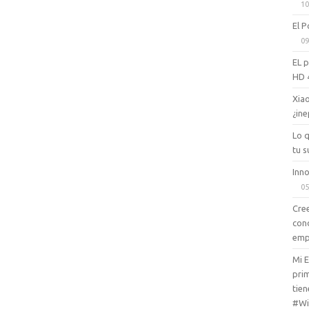
10
El P
09
EL 
HD 
Xiao
¿ine
Lo 
tu s
Inno
05
Cree
con
emp
Mi 
prim
tien
#Wi