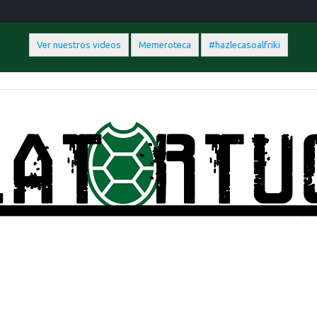
Ver nuestros videos
Memeroteca
#hazlecasoalfriki