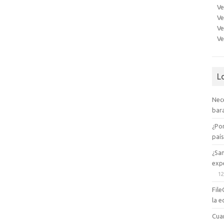
Ve
Ve
Ve
Ve
L
Nec
bara
¿Po
paí
¿Sa
expe
12
File
la e
Cua