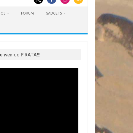
MOS
FORUM
GADGETS
ienvenido PIRATA!!!