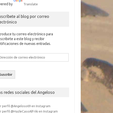
ered by
Translate
uscríbete al blog por correo
lectrónico
troduce tu correo electrónico para
scribirte a este blog y recibir
tificaciones de nuevas entradas.
rección
e
rreo
ectrónico
Suscribir
as redes sociales del Angeloso
r perfil @Angeloso69 en Instagram
r perfil @HazleCasoAlFriki en Instagram