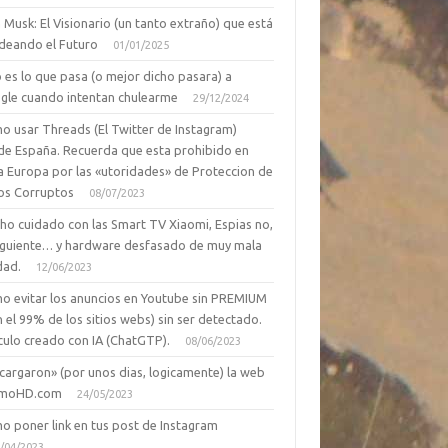
 Musk: El Visionario (un tanto extraño) que está
deando el Futuro
01/01/2025
 es lo que pasa (o mejor dicho pasara) a
gle cuando intentan chulearme
29/12/2024
o usar Threads (El Twitter de Instagram)
de España. Recuerda que esta prohibido en
a Europa por las «utoridades» de Proteccion de
os Corruptos
08/07/2023
ho cuidado con las Smart TV Xiaomi, Espias no,
siguiente… y hardware desfasado de muy mala
dad.
12/06/2023
o evitar los anuncios en Youtube sin PREMIUM
n el 99% de los sitios webs) sin ser detectado.
culo creado con IA (ChatGTP).
08/06/2023
cargaron» (por unos dias, logicamente) la web
moHD.com
24/05/2023
o poner link en tus post de Instagram
/04/2023