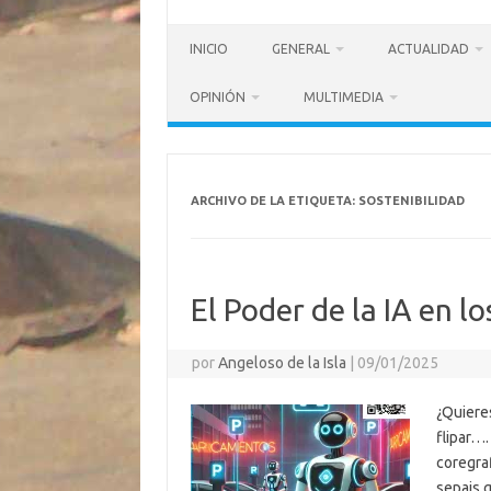
INICIO
GENERAL
ACTUALIDAD
OPINIÓN
MULTIMEDIA
ARCHIVO DE LA ETIQUETA:
SOSTENIBILIDAD
El Poder de la IA en l
por
Angeloso de la Isla
|
09/01/2025
¿Quiere
flipar…
coregra
sepais q