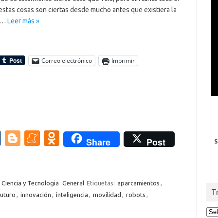
estas cosas son ciertas desde mucho antes que existiera la
a…
Leer más »
Correo electrónico
Imprimir
V
Bl
M
O
Share
Post
S
K
o
e
d
g
n
n
g
e
o
Ciencia y Tecnologia
General
Etiquetas:
aparcamientos
,
T
futuro
,
innovación
,
inteligencia
,
movilidad
,
robots
,
er
a
kl
m
as