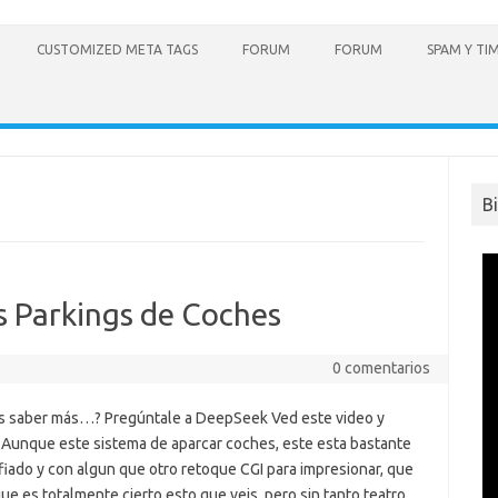
CUSTOMIZED META TAGS
FORUM
FORUM
SPAM Y TI
B
os Parkings de Coches
0 comentarios
s saber más…? Pregúntale a DeepSeek Ved este video y
. Aunque este sistema de aparcar coches, este esta bastante
fiado y con algun que otro retoque CGI para impresionar, que
ue es totalmente cierto esto que veis, pero sin tanto teatro.