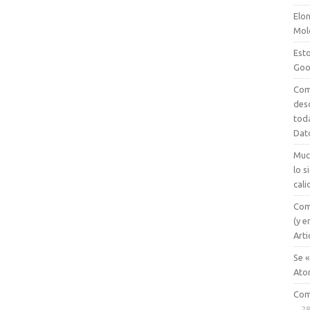
Elon
Mol
Esto
Goo
Com
des
tod
Dat
Muc
lo 
cali
Com
(y e
Arti
Se «
Ato
Com
28