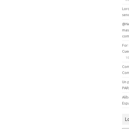
Lord
senc
@Ne
mas
com
For
Cue
10
Com
Com
Un 
PAR
Alib
Esp
L