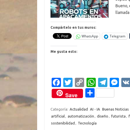
Bueno, 
llamad
Compártelo en tus muros:
WhatsApp
Telegram
Me gusta esto:
Fa
T
C
W
T
M
c
w
o
h
el
es
C
Save
e
it
p
at
e
se
o
b
te
y
s
gr
n
m
Categoría:
Actualidad
AI - IA
Buenas Noticias
artificial
,
automatización
,
diseño
,
futurista
,
o
r
Li
A
a
g
p
sostenibilidad
,
Tecnología
o
n
p
m
er