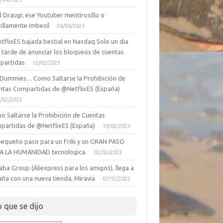
 Draugr, ese Youtuber mentirosillo o
illamente imbecil
26/04/2023
tflixES bajada bestial en Nasdaq Solo un dia
 tarde de anunciar los bloqueos de cuentas
partidas
12/02/2023
 Dummies… Como Saltarse la Prohibición de
ntas Compartidas de @NetflixES (España)
/02/2023
o Saltarse la Prohibición de Cuentas
partidas de @NetflixES (España)
10/02/2023
pequeño paso para un Friki y un GRAN PASO
A LA HUMANIDAD tecnologica.
02/02/2023
aba Group (Aliexpress para los amigos), llega a
aña con una nueva tienda, Miravia
07/12/2022
o que se dijo