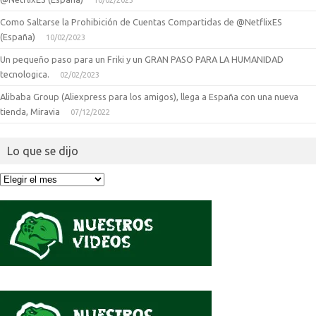
10/02/2023
Como Saltarse la Prohibición de Cuentas Compartidas de @NetflixES
(España)
10/02/2023
Un pequeño paso para un Friki y un GRAN PASO PARA LA HUMANIDAD
tecnologica.
02/02/2023
Alibaba Group (Aliexpress para los amigos), llega a España con una nueva
tienda, Miravia
07/12/2022
Lo que se dijo
Lo
que
se
dijo