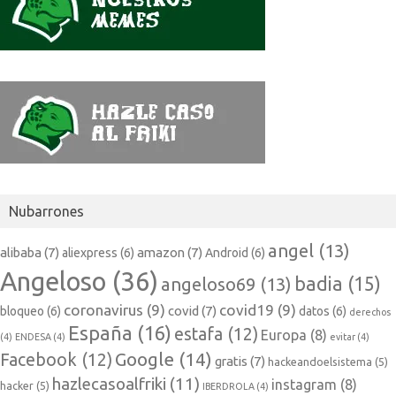
Nubarrones
angel
(13)
alibaba
(7)
amazon
(7)
aliexpress
(6)
Android
(6)
Angeloso
(36)
badia
(15)
angeloso69
(13)
coronavirus
(9)
covid19
(9)
covid
(7)
bloqueo
(6)
datos
(6)
derechos
España
(16)
estafa
(12)
Europa
(8)
(4)
ENDESA
(4)
evitar
(4)
Google
(14)
Facebook
(12)
gratis
(7)
hackeandoelsistema
(5)
hazlecasoalfriki
(11)
instagram
(8)
hacker
(5)
IBERDROLA
(4)