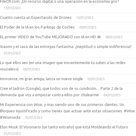
FileCR.com: ¿Un recurso digital o una operación en la economía gris?
11/01/2025
Cuanto cuesta un Espectaculo de Drones
10/01/2025
El Poder de la IA en los Parkings de Coches
09/01/2025
EL primer VIDEO de YouTube MEJORADO con IA en HD 4k
08/01/2025
Xiaomi y el caso de las entregas fantasma: ¿ineptitud o simple indiferencia?
07/01/2025
Lo que ellos ven (en una imagen que inocentemente tu subes a las redes
«suciales»)
06/01/2025
Innocence, mi gran amiga, lanza un nuevo single
05/01/2025
Cree el ladrón (Google), que todos son de su condición… Parte 2 de la
demanda que voy a empezar contra ellos por chulearme
04/01/2025
Mi Experiencia con Wise, y mas siendo uno de sus primeros clientes. Un
Bloqueo Injustificado y como tienes que actuar ante estas situaciones. #Wise
#Wisesucks
02/01/2025
Elon Musk: El Visionario (un tanto extraño) que está Moldeando el Futuro
01/01/2025