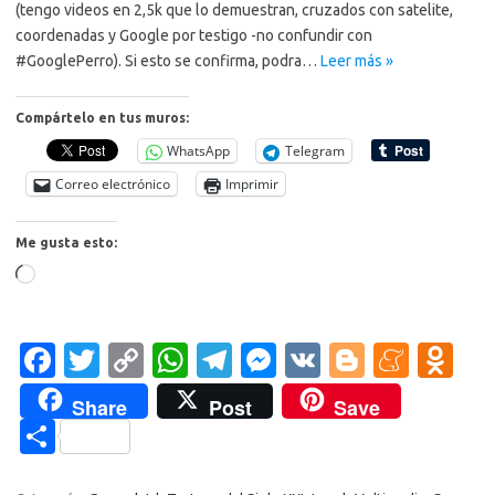
(tengo videos en 2,5k que lo demuestran, cruzados con satelite,
coordenadas y Google por testigo -no confundir con
#GooglePerro). Si esto se confirma, podra…
Leer más »
Compártelo en tus muros:
WhatsApp
Telegram
Correo electrónico
Imprimir
Me gusta esto:
Cargando...
Fa
T
C
W
T
M
V
Bl
M
O
c
w
o
h
el
es
K
o
e
d
Share
Post
Save
e
it
p
at
e
se
g
n
n
C
b
te
y
s
gr
n
g
e
o
o