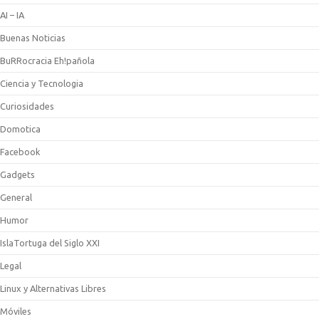
AI – IA
Buenas Noticias
BuRRocracia Eh!pañola
Ciencia y Tecnologia
Curiosidades
Domotica
Facebook
Gadgets
General
Humor
IslaTortuga del Siglo XXI
Legal
Linux y Alternativas Libres
Móviles