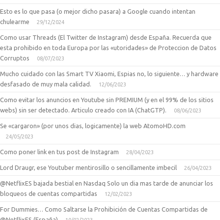
Esto es lo que pasa (o mejor dicho pasara) a Google cuando intentan
chulearme
29/12/2024
Como usar Threads (El Twitter de Instagram) desde España. Recuerda que
esta prohibido en toda Europa por las «utoridades» de Proteccion de Datos
Corruptos
08/07/2023
Mucho cuidado con las Smart TV Xiaomi, Espias no, lo siguiente… y hardware
desfasado de muy mala calidad.
12/06/2023
Como evitar los anuncios en Youtube sin PREMIUM (y en el 99% de los sitios
webs) sin ser detectado. Articulo creado con IA (ChatGTP).
08/06/2023
Se «cargaron» (por unos dias, logicamente) la web AtomoHD.com
24/05/2023
Como poner link en tus post de Instagram
28/04/2023
Lord Draugr, ese Youtuber mentirosillo o sencillamente imbecil
26/04/2023
@NetflixES bajada bestial en Nasdaq Solo un dia mas tarde de anunciar los
bloqueos de cuentas compartidas
12/02/2023
For Dummies… Como Saltarse la Prohibición de Cuentas Compartidas de
@NetflixES (España)