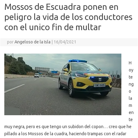
Mossos de Escuadra ponen en
peligro la vida de los conductores
con el unico fin de multar
por
Angeloso de la Isla
|
16/04/2021
H
oy
te
ng
o
la
m
en
te
muy negra, pero es que tengo un subidon del copon… creo que he
pillado a los Mossos de la cuadra, haciendo trampas con el radar