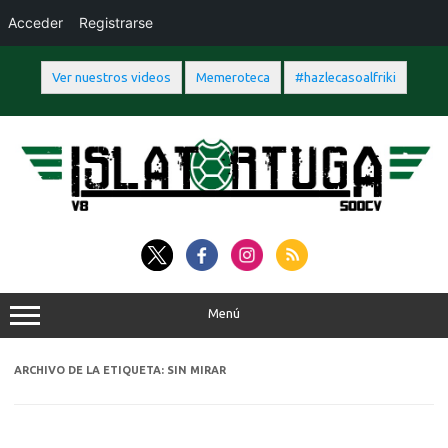
Acceder
Registrarse
Ver nuestros videos
Memeroteca
#hazlecasoalfriki
Saltar
al
contenido
Menú
ARCHIVO DE LA ETIQUETA:
SIN MIRAR