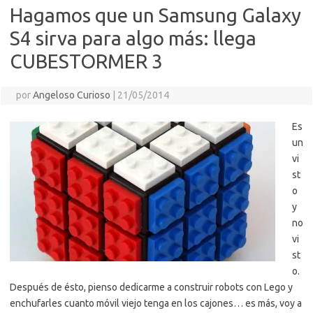
Hagamos que un Samsung Galaxy
S4 sirva para algo más: llega
CUBESTORMER 3
por
Angeloso Curioso
|
21/05/2014
Es
un
vi
st
o
y
no
vi
st
o.
Después de ésto, pienso dedicarme a construir robots con Lego y
enchufarles cuanto móvil viejo tenga en los cajones… es más, voy a