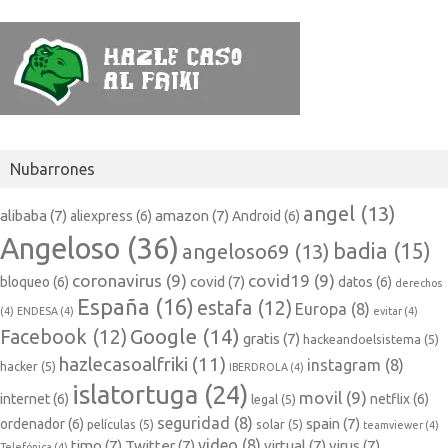
Nubarrones
angel
(13)
alibaba
(7)
amazon
(7)
aliexpress
(6)
Android
(6)
Angeloso
(36)
badia
(15)
angeloso69
(13)
coronavirus
(9)
covid19
(9)
covid
(7)
bloqueo
(6)
datos
(6)
derechos
España
(16)
estafa
(12)
Europa
(8)
(4)
ENDESA
(4)
evitar
(4)
Google
(14)
Facebook
(12)
gratis
(7)
hackeandoelsistema
(5)
hazlecasoalfriki
(11)
instagram
(8)
hacker
(5)
IBERDROLA
(4)
islatortuga
(24)
movil
(9)
internet
(6)
netflix
(6)
legal
(5)
seguridad
(8)
spain
(7)
ordenador
(6)
películas
(5)
solar
(5)
teamviewer
(4)
video
(8)
timo
(7)
Twitter
(7)
virtual
(7)
virus
(7)
Telefónica
(4)