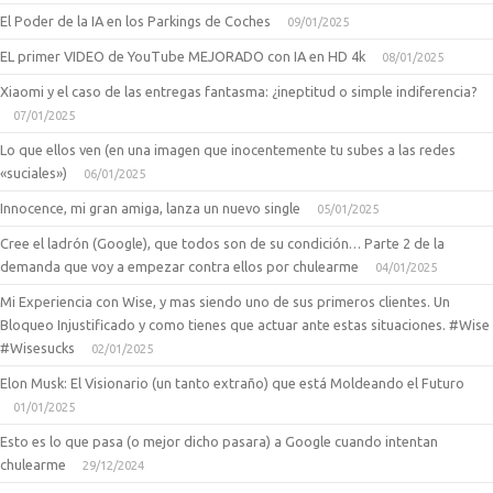
El Poder de la IA en los Parkings de Coches
09/01/2025
EL primer VIDEO de YouTube MEJORADO con IA en HD 4k
08/01/2025
Xiaomi y el caso de las entregas fantasma: ¿ineptitud o simple indiferencia?
07/01/2025
Lo que ellos ven (en una imagen que inocentemente tu subes a las redes
«suciales»)
06/01/2025
Innocence, mi gran amiga, lanza un nuevo single
05/01/2025
Cree el ladrón (Google), que todos son de su condición… Parte 2 de la
demanda que voy a empezar contra ellos por chulearme
04/01/2025
Mi Experiencia con Wise, y mas siendo uno de sus primeros clientes. Un
Bloqueo Injustificado y como tienes que actuar ante estas situaciones. #Wise
#Wisesucks
02/01/2025
Elon Musk: El Visionario (un tanto extraño) que está Moldeando el Futuro
01/01/2025
Esto es lo que pasa (o mejor dicho pasara) a Google cuando intentan
chulearme
29/12/2024