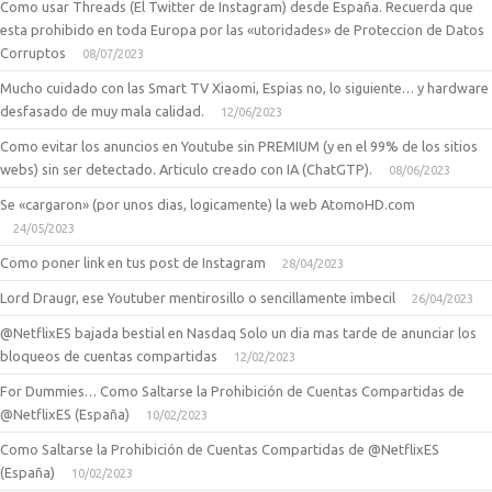
Como usar Threads (El Twitter de Instagram) desde España. Recuerda que
esta prohibido en toda Europa por las «utoridades» de Proteccion de Datos
Corruptos
08/07/2023
Mucho cuidado con las Smart TV Xiaomi, Espias no, lo siguiente… y hardware
desfasado de muy mala calidad.
12/06/2023
Como evitar los anuncios en Youtube sin PREMIUM (y en el 99% de los sitios
webs) sin ser detectado. Articulo creado con IA (ChatGTP).
08/06/2023
Se «cargaron» (por unos dias, logicamente) la web AtomoHD.com
24/05/2023
Como poner link en tus post de Instagram
28/04/2023
Lord Draugr, ese Youtuber mentirosillo o sencillamente imbecil
26/04/2023
@NetflixES bajada bestial en Nasdaq Solo un dia mas tarde de anunciar los
bloqueos de cuentas compartidas
12/02/2023
For Dummies… Como Saltarse la Prohibición de Cuentas Compartidas de
@NetflixES (España)
10/02/2023
Como Saltarse la Prohibición de Cuentas Compartidas de @NetflixES
(España)
10/02/2023