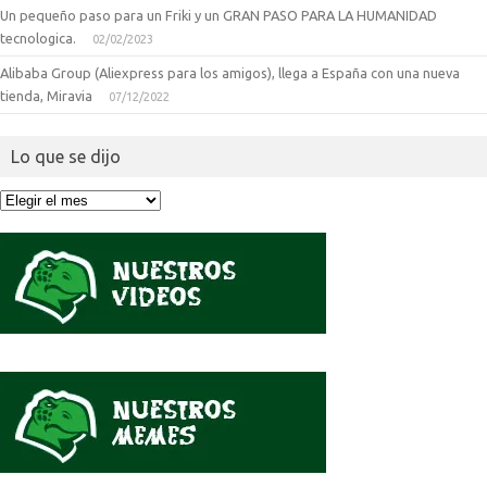
Un pequeño paso para un Friki y un GRAN PASO PARA LA HUMANIDAD
tecnologica.
02/02/2023
Alibaba Group (Aliexpress para los amigos), llega a España con una nueva
tienda, Miravia
07/12/2022
Lo que se dijo
Lo
que
se
dijo