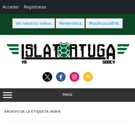
Acceder
Registrarse
Ver nuestros videos
Memeroteca
#hazlecasoalfriki
Saltar
al
contenido
Menú
ARCHIVO DE LA ETIQUETA:
RUBIK