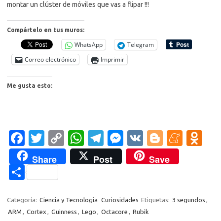
montar un clúster de móviles que vas a flipar !!!
Compártelo en tus muros:
WhatsApp
Telegram
Correo electrónico
Imprimir
Me gusta esto:
Fa
T
C
W
T
M
V
Bl
M
O
c
w
o
h
el
es
K
o
e
d
Share
Post
Save
e
it
p
at
e
se
g
n
n
C
b
te
y
s
gr
n
g
e
o
o
o
r
Li
A
a
g
er
a
kl
m
Categoría:
Ciencia y Tecnologia
Curiosidades
Etiquetas:
3 segundos
,
o
n
p
m
er
m
as
ARM
,
Cortex
,
Guinness
,
Lego
,
Octacore
,
Rubik
p