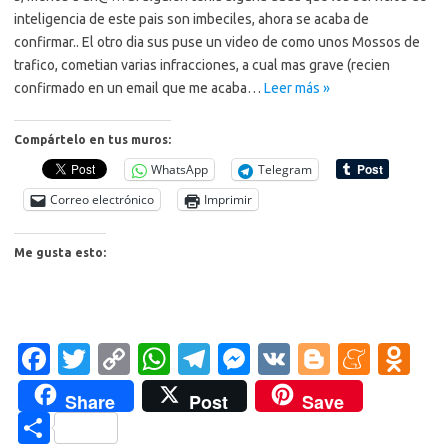
inteligencia de este pais son imbeciles, ahora se acaba de
confirmar.. El otro dia sus puse un video de como unos Mossos de
trafico, cometian varias infracciones, a cual mas grave (recien
confirmado en un email que me acaba…
Leer más »
Compártelo en tus muros:
WhatsApp
Telegram
Correo electrónico
Imprimir
Me gusta esto:
Fa
T
C
W
T
M
V
Bl
M
O
c
w
o
h
el
es
K
o
e
d
Share
Post
Save
e
it
p
at
e
se
g
n
n
C