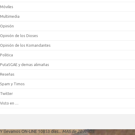
Móviles
Multimedia
Opinión
Opinión de los Dioses
Opinión de los Komandantes
Politica
PutaSGAE y demas alimañas
Reseñas
Spam y Timos
Twitter
Visto en …
Y llevamos ON-LINE 10853 días...
MAS de 20 AÑOS