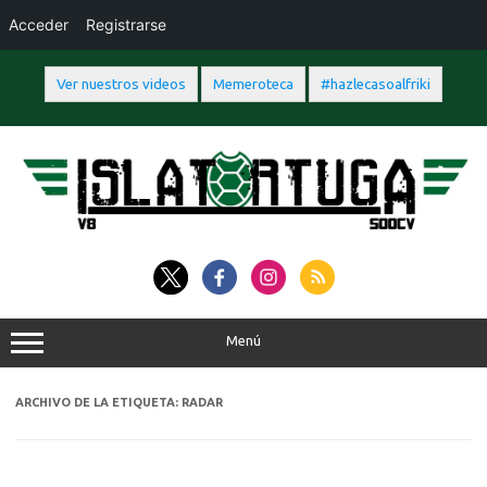
Acceder
Registrarse
Ver nuestros videos
Memeroteca
#hazlecasoalfriki
Saltar
al
contenido
Menú
ARCHIVO DE LA ETIQUETA:
RADAR