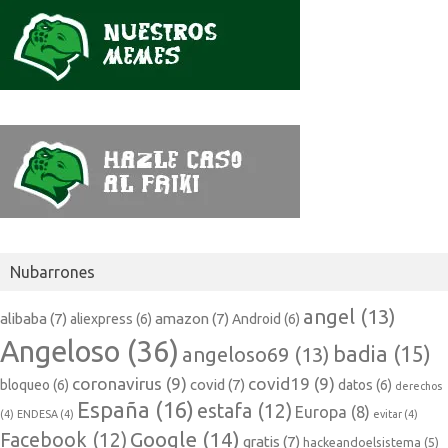
Nubarrones
angel
(13)
alibaba
(7)
amazon
(7)
aliexpress
(6)
Android
(6)
Angeloso
(36)
badia
(15)
angeloso69
(13)
coronavirus
(9)
covid19
(9)
covid
(7)
bloqueo
(6)
datos
(6)
derechos
España
(16)
estafa
(12)
Europa
(8)
(4)
ENDESA
(4)
evitar
(4)
Google
(14)
Facebook
(12)
gratis
(7)
hackeandoelsistema
(5)