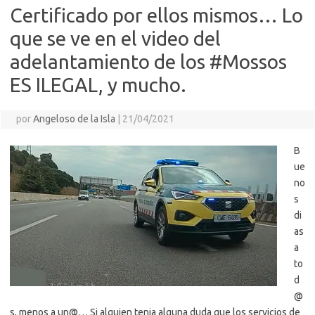
Certificado por ellos mismos… Lo
que se ve en el video del
adelantamiento de los #Mossos
ES ILEGAL, y mucho.
por
Angeloso de la Isla
|
21/04/2021
B
ue
no
s
di
as
a
to
d
@
s, menos a un@… Si alguien tenia alguna duda que los servicios de