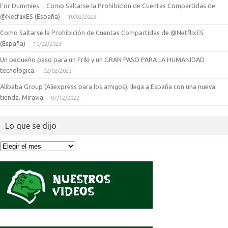
For Dummies… Como Saltarse la Prohibición de Cuentas Compartidas de
@NetflixES (España)
10/02/2023
Como Saltarse la Prohibición de Cuentas Compartidas de @NetflixES
(España)
10/02/2023
Un pequeño paso para un Friki y un GRAN PASO PARA LA HUMANIDAD
tecnologica.
02/02/2023
Alibaba Group (Aliexpress para los amigos), llega a España con una nueva
tienda, Miravia
07/12/2022
Lo que se dijo
Lo
que
se
dijo