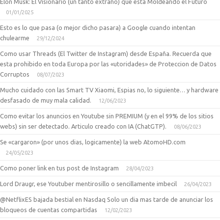
Elon Musk: El Visionario (un tanto extraño) que está Moldeando el Futuro
01/01/2025
Esto es lo que pasa (o mejor dicho pasara) a Google cuando intentan
chulearme
29/12/2024
Como usar Threads (El Twitter de Instagram) desde España. Recuerda que
esta prohibido en toda Europa por las «utoridades» de Proteccion de Datos
Corruptos
08/07/2023
Mucho cuidado con las Smart TV Xiaomi, Espias no, lo siguiente… y hardware
desfasado de muy mala calidad.
12/06/2023
Como evitar los anuncios en Youtube sin PREMIUM (y en el 99% de los sitios
webs) sin ser detectado. Articulo creado con IA (ChatGTP).
08/06/2023
Se «cargaron» (por unos dias, logicamente) la web AtomoHD.com
24/05/2023
Como poner link en tus post de Instagram
28/04/2023
Lord Draugr, ese Youtuber mentirosillo o sencillamente imbecil
26/04/2023
@NetflixES bajada bestial en Nasdaq Solo un dia mas tarde de anunciar los
bloqueos de cuentas compartidas
12/02/2023