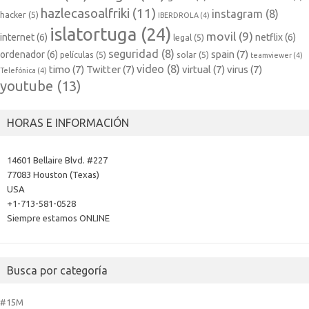
hazlecasoalfriki
(11)
instagram
(8)
hacker
(5)
IBERDROLA
(4)
islatortuga
(24)
movil
(9)
internet
(6)
netflix
(6)
legal
(5)
seguridad
(8)
spain
(7)
ordenador
(6)
películas
(5)
solar
(5)
teamviewer
(4)
video
(8)
timo
(7)
Twitter
(7)
virtual
(7)
virus
(7)
Telefónica
(4)
youtube
(13)
HORAS E INFORMACIÓN
14601 Bellaire Blvd. #227
77083 Houston (Texas)
USA
+1-713-581-0528
Siempre estamos ONLINE
Busca por categoría
#15M