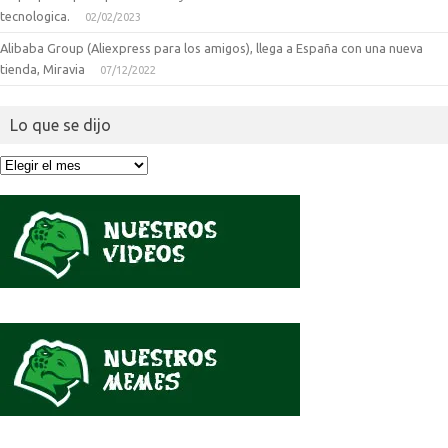
tecnologica.
02/02/2023
Alibaba Group (Aliexpress para los amigos), llega a España con una nueva
tienda, Miravia
07/12/2022
Lo que se dijo
Lo
que
se
dijo