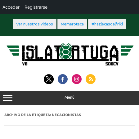
Acceder
Registrarse
Ver nuestros videos
Memeroteca
#hazlecasoalfriki
Saltar
al
contenido
Menú
ARCHIVO DE LA ETIQUETA:
NEGACIONISTAS