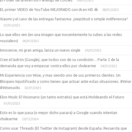
El Poder de la IA en los Parkings de Coches
09/01/2025
EL primer VIDEO de YouTube MEJORADO con IA en HD 4k
08/01/2025
Xiaomi y el caso de las entregas fantasma: ¿ineptitud o simple indiferencia?
07/01/2025
Lo que ellos ven (en una imagen que inocentemente tu subes a las redes
«suciales»)
06/01/2025
Innocence, mi gran amiga, lanza un nuevo single
05/01/2025
Cree el ladrón (Google), que todos son de su condición… Parte 2 de la
demanda que voy a empezar contra ellos por chulearme
04/01/2025
Mi Experiencia con Wise, y mas siendo uno de sus primeros clientes. Un
Bloqueo Injustificado y como tienes que actuar ante estas situaciones. #Wise
#Wisesucks
02/01/2025
Elon Musk: El Visionario (un tanto extraño) que está Moldeando el Futuro
01/01/2025
Esto es lo que pasa (o mejor dicho pasara) a Google cuando intentan
chulearme
29/12/2024
Como usar Threads (El Twitter de Instagram) desde España. Recuerda que