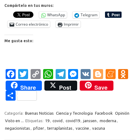
Compártelo en tus muros:
WhatsApp
Telegram
Correo electrónico
Imprimir
Me gusta esto:
Fa
T
C
W
T
M
V
Bl
M
O
c
w
o
h
el
es
K
o
e
d
Share
Post
Save
e
it
p
at
e
se
g
n
n
C
b
te
y
s
gr
n
g
e
o
o
o
r
Li
A
a
g
er
a
kl
m
Categoría:
Buenas Noticias
Ciencia y Tecnologia
Facebook
Opinión
o
n
p
m
er
m
as
Visto en ...
Etiquetas:
19
,
covid
,
covid19
,
janssen
,
moderna
,
p
negacionistas
,
pfizer
,
terraplanistas
,
vaccine
,
vacuna
k
k
p
e
sn
ar