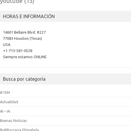
youtube
(13)
HORAS E INFORMACIÓN
14601 Bellaire Blvd. #227
77083 Houston (Texas)
USA
+1-713-581-0528
Siempre estamos ONLINE
Busca por categoría
#15M
Actualidad
AI – IA
Buenas Noticias
BuRRocracia Eh!pañola