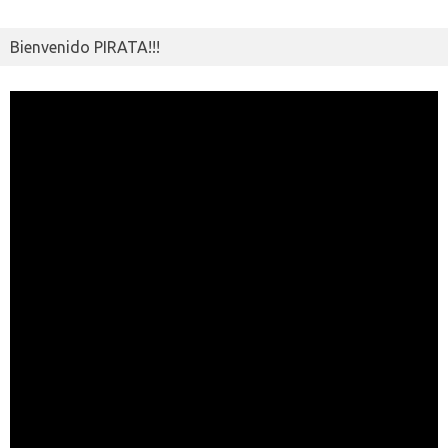
ik
ti
i
r
Bienvenido PIRATA!!!