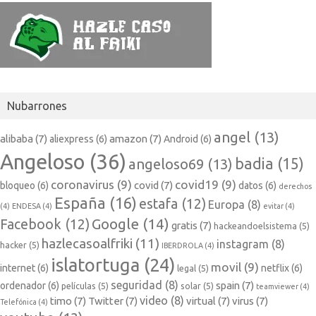
Nubarrones
angel
(13)
alibaba
(7)
amazon
(7)
aliexpress
(6)
Android
(6)
Angeloso
(36)
badia
(15)
angeloso69
(13)
coronavirus
(9)
covid19
(9)
covid
(7)
bloqueo
(6)
datos
(6)
derechos
España
(16)
estafa
(12)
Europa
(8)
(4)
ENDESA
(4)
evitar
(4)
Google
(14)
Facebook
(12)
gratis
(7)
hackeandoelsistema
(5)
hazlecasoalfriki
(11)
instagram
(8)
hacker
(5)
IBERDROLA
(4)
islatortuga
(24)
movil
(9)
internet
(6)
netflix
(6)
legal
(5)
seguridad
(8)
spain
(7)
ordenador
(6)
películas
(5)
solar
(5)
teamviewer
(4)
video
(8)
timo
(7)
Twitter
(7)
virtual
(7)
virus
(7)
Telefónica
(4)