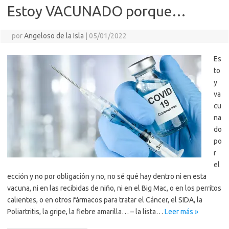
Estoy VACUNADO porque…
por
Angeloso de la Isla
|
05/01/2022
Es
to
y
va
cu
na
do
po
r
el
ección y no por obligación y no, no sé qué hay dentro ni en esta
vacuna, ni en las recibidas de niño, ni en el Big Mac, o en los perritos
calientes, o en otros fármacos para tratar el Cáncer, el SIDA, la
Poliartritis, la gripe, la fiebre amarilla… – la lista…
Leer más »