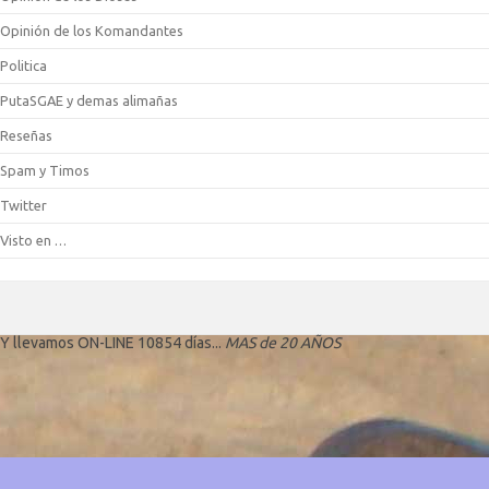
Opinión de los Komandantes
Politica
PutaSGAE y demas alimañas
Reseñas
Spam y Timos
Twitter
Visto en …
Y llevamos ON-LINE 10854 días...
MAS de 20 AÑOS