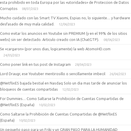
esta prohibido en toda Europa por las «utoridades» de Proteccion de Datos
Corruptos
08/07/2023
Mucho cuidado con las Smart TV Xiaomi, Espias no, lo siguiente… y hardware
desfasado de muy mala calidad.
12/06/2023
Como evitar los anuncios en Youtube sin PREMIUM (y en el 99% de los sitios
webs) sin ser detectado. Articulo creado con IA (ChatGTP).
08/06/2023
Se «cargaron» (por unos dias, logicamente) la web AtomoHD.com
24/05/2023
Como poner link en tus post de Instagram
28/04/2023
Lord Draugr, ese Youtuber mentirosillo o sencillamente imbecil
26/04/2023
@NetflixES bajada bestial en Nasdaq Solo un dia mas tarde de anunciar los
bloqueos de cuentas compartidas
12/02/2023
For Dummies… Como Saltarse la Prohibición de Cuentas Compartidas de
@NetflixES (España)
10/02/2023
Como Saltarse la Prohibición de Cuentas Compartidas de @NetflixES
(España)
10/02/2023
Un pequeño paso para un Friki y un GRAN PASO PARA LA HUMANIDAD