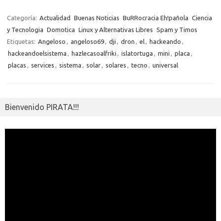
b
te
y
s
gr
n
g
e
o
o
o
r
Li
A
a
g
er
a
kl
m
Categoría:
Actualidad
Buenas Noticias
BuRRocracia Eh!pañola
Ciencia
o
n
p
m
er
m
as
y Tecnologia
Domotica
Linux y Alternativas Libres
Spam y Timos
p
Etiquetas:
Angeloso
,
angeloso69
,
dji
,
dron
,
el
,
hackeando
,
k
k
p
e
sn
ar
hackeandoelsistema
,
hazlecasoalfriki
,
islatortuga
,
mini
,
placa
,
ik
ti
placas
,
services
,
sistema
,
solar
,
solares
,
tecno
,
universal
i
r
Bienvenido PIRATA!!!