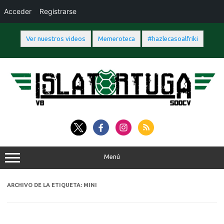
Acceder
Registrarse
Ver nuestros videos
Memeroteca
#hazlecasoalfriki
Saltar
al
contenido
Menú
ARCHIVO DE LA ETIQUETA:
MINI