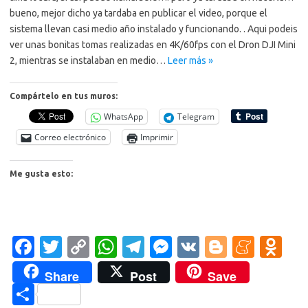
bueno, mejor dicho ya tardaba en publicar el video, porque el
sistema llevan casi medio año instalado y funcionando. . Aqui podeis
ver unas bonitas tomas realizadas en 4K/60fps con el Dron DJI Mini
2, mientras se instalaban en medio…
Leer más »
Compártelo en tus muros:
WhatsApp
Telegram
Correo electrónico
Imprimir
Me gusta esto:
Fa
T
C
W
T
M
V
Bl
M
O
c
w
o
h
el
es
K
o
e
d
Share
Post
Save
e
it
p
at
e
se
g
n
n
C