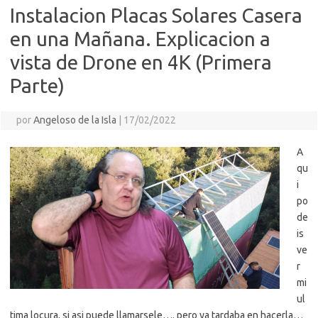
Instalacion Placas Solares Casera
en una Mañana. Explicacion a
vista de Drone en 4K (Primera
Parte)
por
Angeloso de la Isla
|
17/02/2022
A
qu
i
po
de
is
ve
r
mi
ul
tima locura, si asi puede llamarsele…. pero ya tardaba en hacerla…