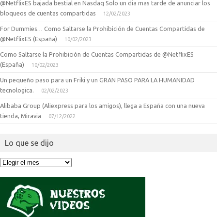
@NetflixES bajada bestial en Nasdaq Solo un dia mas tarde de anunciar los
bloqueos de cuentas compartidas
12/02/2023
For Dummies… Como Saltarse la Prohibición de Cuentas Compartidas de
@NetflixES (España)
10/02/2023
Como Saltarse la Prohibición de Cuentas Compartidas de @NetflixES
(España)
10/02/2023
Un pequeño paso para un Friki y un GRAN PASO PARA LA HUMANIDAD
tecnologica.
02/02/2023
Alibaba Group (Aliexpress para los amigos), llega a España con una nueva
tienda, Miravia
07/12/2022
Lo que se dijo
Lo
que
se
dijo