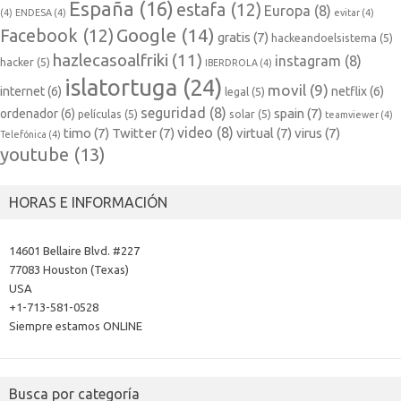
España
(16)
estafa
(12)
Europa
(8)
(4)
ENDESA
(4)
evitar
(4)
Google
(14)
Facebook
(12)
gratis
(7)
hackeandoelsistema
(5)
hazlecasoalfriki
(11)
instagram
(8)
hacker
(5)
IBERDROLA
(4)
islatortuga
(24)
movil
(9)
internet
(6)
netflix
(6)
legal
(5)
seguridad
(8)
spain
(7)
ordenador
(6)
películas
(5)
solar
(5)
teamviewer
(4)
video
(8)
timo
(7)
Twitter
(7)
virtual
(7)
virus
(7)
Telefónica
(4)
youtube
(13)
HORAS E INFORMACIÓN
14601 Bellaire Blvd. #227
77083 Houston (Texas)
USA
+1-713-581-0528
Siempre estamos ONLINE
Busca por categoría