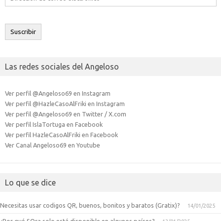
de
correo
electrónico
Suscribir
Las redes sociales del Angeloso
Ver perfil @Angeloso69 en Instagram
Ver perfil @HazleCasoAlFriki en Instagram
Ver perfil @Angeloso69 en Twitter / X.com
Ver perfil IslaTortuga en Facebook
Ver perfil HazleCasoAlFriki en Facebook
Ver Canal Angeloso69 en Youtube
Lo que se dice
Necesitas usar codigos QR, buenos, bonitos y baratos (Gratix)?
14/01/2025