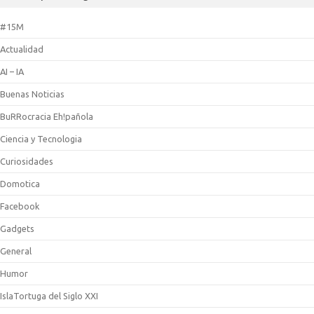
#15M
Actualidad
AI – IA
Buenas Noticias
BuRRocracia Eh!pañola
Ciencia y Tecnologia
Curiosidades
Domotica
Facebook
Gadgets
General
Humor
IslaTortuga del Siglo XXI