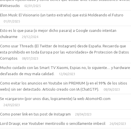
#Wisesucks
02/01/2025
Elon Musk: El Visionario (un tanto extraño) que está Moldeando el Futuro
01/01/2025
Esto es lo que pasa (o mejor dicho pasara) a Google cuando intentan
chulearme
29/12/2024
Como usar Threads (El Twitter de Instagram) desde España. Recuerda que
esta prohibido en toda Europa por las «utoridades» de Proteccion de Datos
Corruptos
08/07/2023
Mucho cuidado con las Smart TV Xiaomi, Espias no, lo siguiente… y hardware
desfasado de muy mala calidad.
12/06/2023
Como evitar los anuncios en Youtube sin PREMIUM (y en el 99% de los sitios
webs) sin ser detectado. Articulo creado con IA (ChatGTP).
08/06/2023
Se «cargaron» (por unos dias, logicamente) la web AtomoHD.com
24/05/2023
Como poner link en tus post de Instagram
28/04/2023
Lord Draugr, ese Youtuber mentirosillo o sencillamente imbecil
26/04/2023