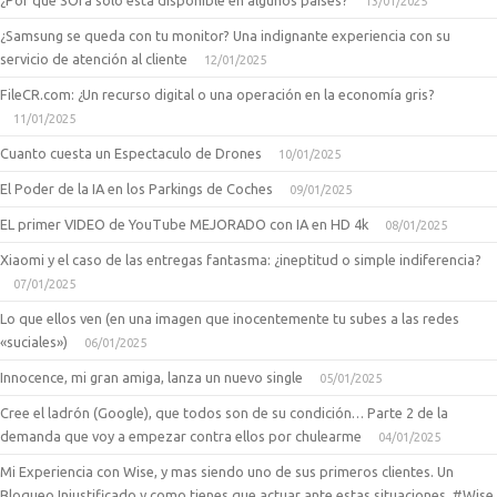
¿Por qué SOra solo está disponible en algunos países?
13/01/2025
¿Samsung se queda con tu monitor? Una indignante experiencia con su
servicio de atención al cliente
12/01/2025
FileCR.com: ¿Un recurso digital o una operación en la economía gris?
11/01/2025
Cuanto cuesta un Espectaculo de Drones
10/01/2025
El Poder de la IA en los Parkings de Coches
09/01/2025
EL primer VIDEO de YouTube MEJORADO con IA en HD 4k
08/01/2025
Xiaomi y el caso de las entregas fantasma: ¿ineptitud o simple indiferencia?
07/01/2025
Lo que ellos ven (en una imagen que inocentemente tu subes a las redes
«suciales»)
06/01/2025
Innocence, mi gran amiga, lanza un nuevo single
05/01/2025
Cree el ladrón (Google), que todos son de su condición… Parte 2 de la
demanda que voy a empezar contra ellos por chulearme
04/01/2025
Mi Experiencia con Wise, y mas siendo uno de sus primeros clientes. Un
Bloqueo Injustificado y como tienes que actuar ante estas situaciones. #Wise