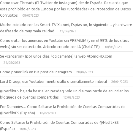
Como usar Threads (El Twitter de Instagram) desde España. Recuerda que
esta prohibido en toda Europa por las «utoridades» de Proteccion de Datos
Corruptos
08/07/2023
Mucho cuidado con las Smart TV Xiaomi, Espias no, lo siguiente… y hardware
desfasado de muy mala calidad.
12/06/2023
Como evitar los anuncios en Youtube sin PREMIUM (y en el 99% de los sitios
webs) sin ser detectado. Articulo creado con IA (ChatGTP).
08/06/2023
Se «cargaron» (por unos dias, logicamente) la web AtomoHD.com
24/05/2023
Como poner link en tus post de Instagram
28/04/2023
Lord Draugr, ese Youtuber mentirosillo o sencillamente imbecil
26/04/2023
@NetflixES bajada bestial en Nasdaq Solo un dia mas tarde de anunciar los
bloqueos de cuentas compartidas
12/02/2023
For Dummies… Como Saltarse la Prohibición de Cuentas Compartidas de
@NetflixES (España)
10/02/2023
Como Saltarse la Prohibición de Cuentas Compartidas de @NetflixES
(España)
10/02/2023