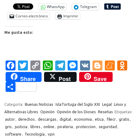
WhatsApp
Telegram
Correo electrónico
Imprimir
Me gusta esto:
Fa
T
C
W
T
M
V
Bl
M
O
c
w
o
h
el
es
K
o
e
d
Share
Post
Save
e
it
p
at
e
se
g
n
n
C
b
te
y
s
gr
n
g
e
o
o
o
r
Li
A
a
g
er
a
kl
m
Categoría:
Buenas Noticias
IslaTortuga del Siglo XXI
Legal
Linux y
o
n
p
m
er
m
as
Alternativas Libres
Opinión
Opinión de los Dioses
Reseñas
Etiquetas:
p
autor
,
derechos
,
descargas
,
digital
,
economia
,
etica
,
filecr
,
gratis
,
k
k
p
e
sn
ar
gris
,
justicia
,
libres
,
online
,
pirateria
,
proteccion
,
seguridad
,
ik
ti
software
,
Tecnología
,
vpn