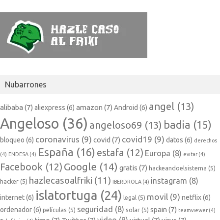
Nubarrones
angel
(13)
alibaba
(7)
amazon
(7)
aliexpress
(6)
Android
(6)
Angeloso
(36)
badia
(15)
angeloso69
(13)
coronavirus
(9)
covid19
(9)
covid
(7)
bloqueo
(6)
datos
(6)
derechos
España
(16)
estafa
(12)
Europa
(8)
(4)
ENDESA
(4)
evitar
(4)
Google
(14)
Facebook
(12)
gratis
(7)
hackeandoelsistema
(5)
hazlecasoalfriki
(11)
instagram
(8)
hacker
(5)
IBERDROLA
(4)
islatortuga
(24)
movil
(9)
internet
(6)
netflix
(6)
legal
(5)
seguridad
(8)
spain
(7)
ordenador
(6)
películas
(5)
solar
(5)
teamviewer
(4)