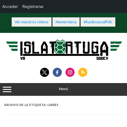
Acceder
Registrarse
Ver nuestros videos
Memeroteca
#hazlecasoalfriki
Saltar
al
contenido
Menú
ARCHIVO DE LA ETIQUETA:
LIBRES