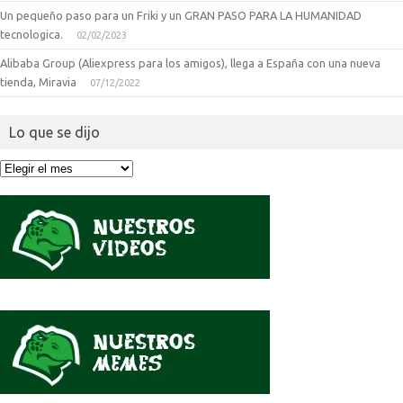
Un pequeño paso para un Friki y un GRAN PASO PARA LA HUMANIDAD
tecnologica.
02/02/2023
Alibaba Group (Aliexpress para los amigos), llega a España con una nueva
tienda, Miravia
07/12/2022
Lo que se dijo
Lo
que
se
dijo