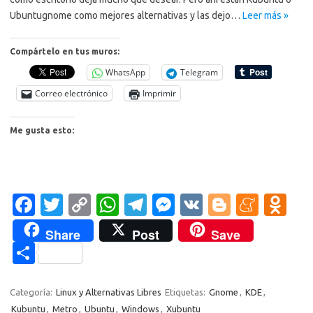
Ubuntugnome como mejores alternativas y las dejo…
Leer más »
Compártelo en tus muros:
WhatsApp
Telegram
Correo electrónico
Imprimir
Me gusta esto:
Fa
T
C
W
T
M
V
Bl
M
O
c
w
o
h
el
es
K
o
e
d
Share
Post
Save
e
it
p
at
e
se
g
n
n
C
b
te
y
s
gr
n
g
e
o
o
o
r
Li
A
a
g
er
a
kl
m
Categoría:
Linux y Alternativas Libres
Etiquetas:
Gnome
,
KDE
,
Kubuntu
,
Metro
,
Ubuntu
,
Windows
,
Xubuntu