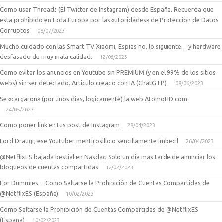
Como usar Threads (El Twitter de Instagram) desde España. Recuerda que
esta prohibido en toda Europa por las «utoridades» de Proteccion de Datos
Corruptos
08/07/2023
Mucho cuidado con las Smart TV Xiaomi, Espias no, lo siguiente… y hardware
desfasado de muy mala calidad.
12/06/2023
Como evitar los anuncios en Youtube sin PREMIUM (y en el 99% de los sitios
webs) sin ser detectado. Articulo creado con IA (ChatGTP).
08/06/2023
Se «cargaron» (por unos dias, logicamente) la web AtomoHD.com
24/05/2023
Como poner link en tus post de Instagram
28/04/2023
Lord Draugr, ese Youtuber mentirosillo o sencillamente imbecil
26/04/2023
@NetflixES bajada bestial en Nasdaq Solo un dia mas tarde de anunciar los
bloqueos de cuentas compartidas
12/02/2023
For Dummies… Como Saltarse la Prohibición de Cuentas Compartidas de
@NetflixES (España)
10/02/2023
Como Saltarse la Prohibición de Cuentas Compartidas de @NetflixES
(España)
10/02/2023