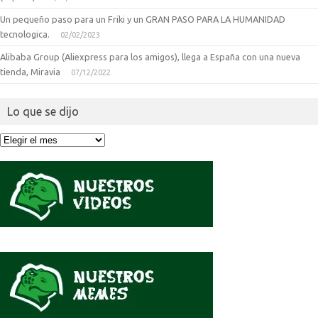
Un pequeño paso para un Friki y un GRAN PASO PARA LA HUMANIDAD
tecnologica.
02/02/2023
Alibaba Group (Aliexpress para los amigos), llega a España con una nueva
tienda, Miravia
07/12/2022
Lo que se dijo
Lo
que
se
dijo