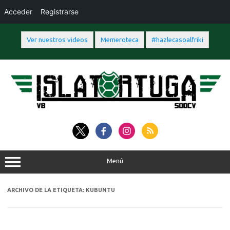
Acceder
Registrarse
Ver nuestros videos
Memeroteca
#hazlecasoalfriki
Saltar
al
contenido
Menú
ARCHIVO DE LA ETIQUETA:
KUBUNTU