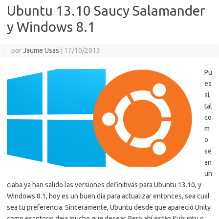
Ubuntu 13.10 Saucy Salamander
y Windows 8.1
por
Jaume Usas
|
17/10/2013
Pu
es
sí,
tal
co
m
o
se
an
un
ciaba ya han salido las versiones definitivas para Ubuntu 13.10, y
Windows 8.1, hoy es un buen día para actualizar entonces, sea cual
sea tu preferencia. Sinceramente, Ubuntu desde que apareció Unity
como escritorio deja mucho que desear. Pero ahí están Kubuntu o