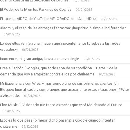
Cuanto cuesta un Espectaculo de Drones
10/01/2025
El Poder de la IA en los Parkings de Coches
09/01/2025
EL primer VIDEO de YouTube MEJORADO con IA en HD 4k
08/01/2025
Xiaomi y el caso de las entregas fantasma: ¿ineptitud o simple indiferencia?
07/01/2025
Lo que ellos ven (en una imagen que inocentemente tu subes a las redes
«suciales»)
06/01/2025
Innocence, mi gran amiga, lanza un nuevo single
05/01/2025
Cree el ladrón (Google), que todos son de su condición… Parte 2 de la
demanda que voy a empezar contra ellos por chulearme
04/01/2025
Mi Experiencia con Wise, y mas siendo uno de sus primeros clientes. Un
Bloqueo Injustificado y como tienes que actuar ante estas situaciones. #Wise
#Wisesucks
02/01/2025
Elon Musk: El Visionario (un tanto extraño) que está Moldeando el Futuro
01/01/2025
Esto es lo que pasa (o mejor dicho pasara) a Google cuando intentan
chulearme
29/12/2024