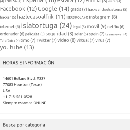
estafa
(12)
Europa
(8)
(4)
ENDESA
(4)
evitar
(4)
Google
(14)
Facebook
(12)
gratis
(7)
hackeandoelsistema
(5)
hazlecasoalfriki
(11)
instagram
(8)
hacker
(5)
IBERDROLA
(4)
islatortuga
(24)
movil
(9)
internet
(6)
netflix
(6)
legal
(5)
seguridad
(8)
spain
(7)
ordenador
(6)
películas
(5)
solar
(5)
teamviewer
(4)
video
(8)
timo
(7)
Twitter
(7)
virtual
(7)
virus
(7)
Telefónica
(4)
youtube
(13)
HORAS E INFORMACIÓN
14601 Bellaire Blvd. #227
77083 Houston (Texas)
USA
+1-713-581-0528
Siempre estamos ONLINE
Busca por categoría