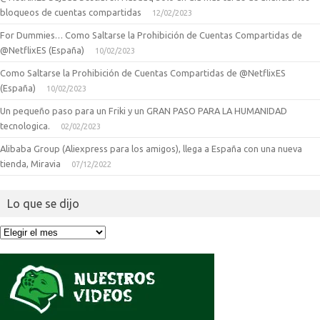
bloqueos de cuentas compartidas
12/02/2023
For Dummies… Como Saltarse la Prohibición de Cuentas Compartidas de
@NetflixES (España)
10/02/2023
Como Saltarse la Prohibición de Cuentas Compartidas de @NetflixES
(España)
10/02/2023
Un pequeño paso para un Friki y un GRAN PASO PARA LA HUMANIDAD
tecnologica.
02/02/2023
Alibaba Group (Aliexpress para los amigos), llega a España con una nueva
tienda, Miravia
07/12/2022
Lo que se dijo
Lo
que
se
dijo