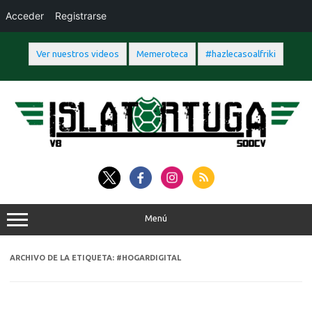
Acceder
Registrarse
Ver nuestros videos
Memeroteca
#hazlecasoalfriki
Saltar
al
contenido
Menú
ARCHIVO DE LA ETIQUETA:
#HOGARDIGITAL