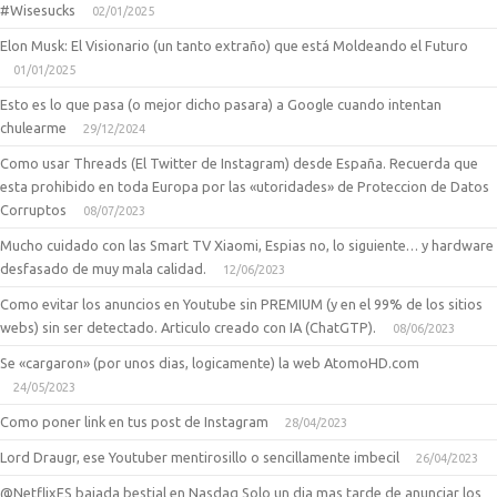
#Wisesucks
02/01/2025
Elon Musk: El Visionario (un tanto extraño) que está Moldeando el Futuro
01/01/2025
Esto es lo que pasa (o mejor dicho pasara) a Google cuando intentan
chulearme
29/12/2024
Como usar Threads (El Twitter de Instagram) desde España. Recuerda que
esta prohibido en toda Europa por las «utoridades» de Proteccion de Datos
Corruptos
08/07/2023
Mucho cuidado con las Smart TV Xiaomi, Espias no, lo siguiente… y hardware
desfasado de muy mala calidad.
12/06/2023
Como evitar los anuncios en Youtube sin PREMIUM (y en el 99% de los sitios
webs) sin ser detectado. Articulo creado con IA (ChatGTP).
08/06/2023
Se «cargaron» (por unos dias, logicamente) la web AtomoHD.com
24/05/2023
Como poner link en tus post de Instagram
28/04/2023
Lord Draugr, ese Youtuber mentirosillo o sencillamente imbecil
26/04/2023
@NetflixES bajada bestial en Nasdaq Solo un dia mas tarde de anunciar los