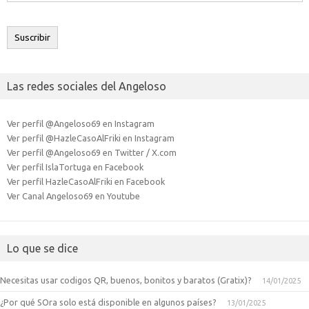
correo
electrónico
Suscribir
Las redes sociales del Angeloso
Ver perfil @Angeloso69 en Instagram
Ver perfil @HazleCasoAlFriki en Instagram
Ver perfil @Angeloso69 en Twitter / X.com
Ver perfil IslaTortuga en Facebook
Ver perfil HazleCasoAlFriki en Facebook
Ver Canal Angeloso69 en Youtube
Lo que se dice
Necesitas usar codigos QR, buenos, bonitos y baratos (Gratix)?
14/01/2025
¿Por qué SOra solo está disponible en algunos países?
13/01/2025