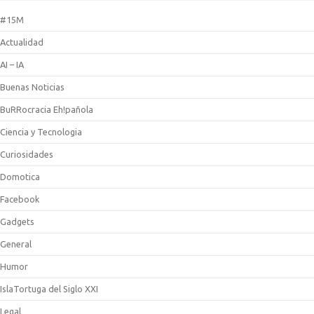
#15M
Actualidad
AI – IA
Buenas Noticias
BuRRocracia Eh!pañola
Ciencia y Tecnologia
Curiosidades
Domotica
Facebook
Gadgets
General
Humor
IslaTortuga del Siglo XXI
Legal