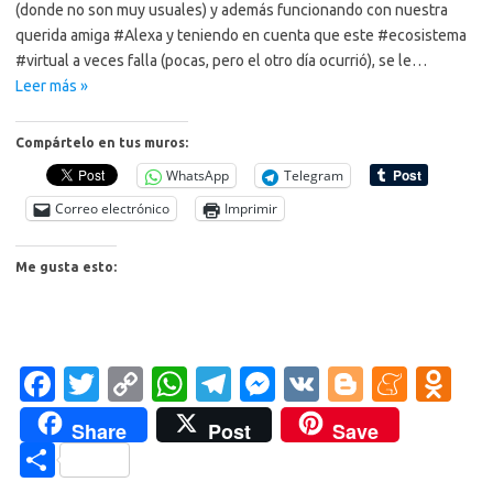
(donde no son muy usuales) y además funcionando con nuestra
querida amiga #Alexa y teniendo en cuenta que este #ecosistema
#virtual a veces falla (pocas, pero el otro día ocurrió), se le…
Leer más »
Compártelo en tus muros:
WhatsApp
Telegram
Correo electrónico
Imprimir
Me gusta esto:
Fa
T
C
W
T
M
V
Bl
M
O
c
w
o
h
el
es
K
o
e
d
Share
Post
Save
e
it
p
at
e
se
g
n
n
C
b
te
y
s
gr
n
g
e
o