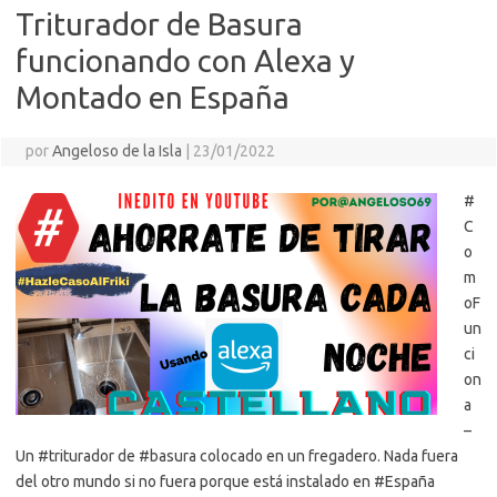
Triturador de Basura
funcionando con Alexa y
Montado en España
por
Angeloso de la Isla
|
23/01/2022
#
C
o
m
oF
un
ci
on
a
–
Un #triturador de #basura colocado en un fregadero. Nada fuera
del otro mundo si no fuera porque está instalado en #España