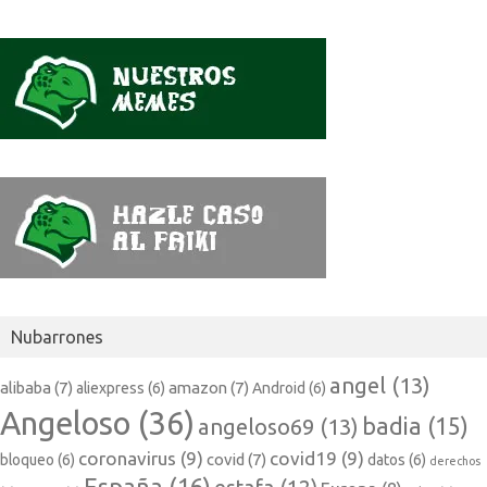
Nubarrones
angel
(13)
alibaba
(7)
amazon
(7)
aliexpress
(6)
Android
(6)
Angeloso
(36)
badia
(15)
angeloso69
(13)
coronavirus
(9)
covid19
(9)
covid
(7)
bloqueo
(6)
datos
(6)
derechos
España
(16)