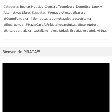
o
o
r
Li
A
a
g
er
a
kl
m
Categoría:
Buenas Noticias
Ciencia y Tecnologia
Domotica
Linux y
o
n
p
m
er
m
as
Alternativas Libres
Etiquetas:
#AmazonAlexa
,
#basura
,
p
#ComoFunciona
,
#domotica
,
#domotizado
,
#ecosistema
,
k
k
p
e
sn
ar
#Emergencia
,
#HazleCasoAlFriki
,
#hogardigital
,
#interruptor
,
ik
ti
#triturador
,
alexa
,
castellano
,
electricidad
,
España
,
español
,
virtual
i
r
Bienvenido PIRATA!!!