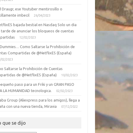
 Draugr, ese Youtuber mentirosillo o
illamente imbecil
26/04/2023
tflixES bajada bestial en Nasdaq Solo un dia
 tarde de anunciar los bloqueos de cuentas
partidas
12/02/2023
 Dummies… Como Saltarse la Prohibición de
ntas Compartidas de @NetflixES (España)
/02/2023
o Saltarse la Prohibición de Cuentas
partidas de @NetflixES (España)
10/02/2023
pequeño paso para un Friki y un GRAN PASO
A LA HUMANIDAD tecnologica.
02/02/2023
aba Group (Aliexpress para los amigos), llega a
aña con una nueva tienda, Miravia
07/12/2022
o que se dijo