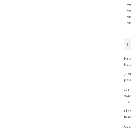
Ve
Ve
Ve
Ve
L
Nec
bara
¿Po
paí
¿Sa
expe
12
File
la e
Cua