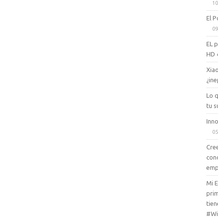
10
El P
09
EL 
HD 
Xiao
¿ine
Lo 
tu s
Inno
05
Cree
con
emp
Mi 
prim
tien
#Wi