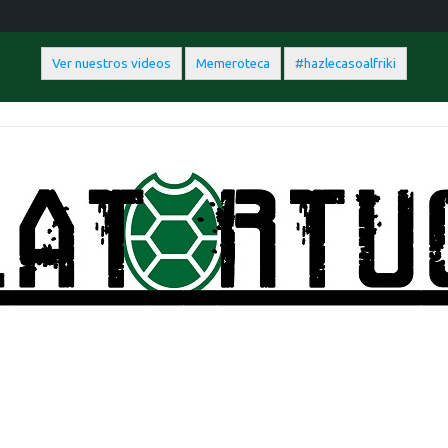
Ver nuestros videos
Memeroteca
#hazlecasoalfriki