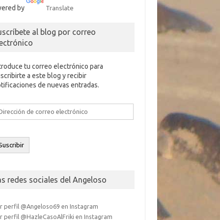
ered by
Translate
uscríbete al blog por correo
lectrónico
troduce tu correo electrónico para
scribirte a este blog y recibir
tificaciones de nuevas entradas.
rección
e
rreo
ectrónico
Suscribir
as redes sociales del Angeloso
r perfil @Angeloso69 en Instagram
r perfil @HazleCasoAlFriki en Instagram