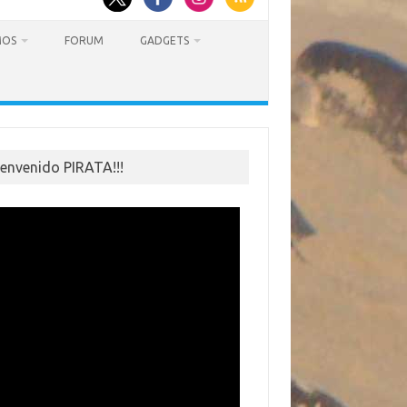
MOS
FORUM
GADGETS
ienvenido PIRATA!!!