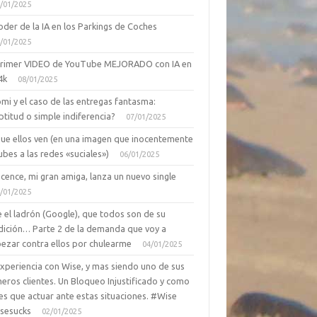
/01/2025
oder de la IA en los Parkings de Coches
/01/2025
primer VIDEO de YouTube MEJORADO con IA en
4k
08/01/2025
mi y el caso de las entregas fantasma:
ptitud o simple indiferencia?
07/01/2025
que ellos ven (en una imagen que inocentemente
ubes a las redes «suciales»)
06/01/2025
cence, mi gran amiga, lanza un nuevo single
/01/2025
 el ladrón (Google), que todos son de su
dición… Parte 2 de la demanda que voy a
ezar contra ellos por chulearme
04/01/2025
Experiencia con Wise, y mas siendo uno de sus
eros clientes. Un Bloqueo Injustificado y como
es que actuar ante estas situaciones. #Wise
sesucks
02/01/2025