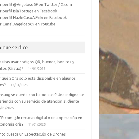
r perfil @Angeloso69 en Twitter / X.com
r perfil IslaTortuga en Facebook
r perfil HazleCasoAlFriki en Facebook
r Canal Angeloso69 en Youtube
o que se dice
esitas usar codigos QR, buenos, bonitos y
tos (Gratix)?
14/01/2025
r qué SOra solo está disponible en algunos
ses?
13/01/2025
msung se queda con tu monitor? Una indignante
riencia con su servicio de atención al cliente
/01/2025
CR.com: ¿Un recurso digital o una operación en
conomía gris?
11/01/2025
nto cuesta un Espectaculo de Drones