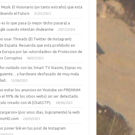
 Musk: El Visionario (un tanto extraño) que está
deando el Futuro
01/01/2025
 es lo que pasa (o mejor dicho pasara) a
gle cuando intentan chulearme
29/12/2024
o usar Threads (El Twitter de Instagram)
de España. Recuerda que esta prohibido en
a Europa por las «utoridades» de Proteccion de
os Corruptos
08/07/2023
ho cuidado con las Smart TV Xiaomi, Espias no,
siguiente… y hardware desfasado de muy mala
dad.
12/06/2023
o evitar los anuncios en Youtube sin PREMIUM
n el 99% de los sitios webs) sin ser detectado.
culo creado con IA (ChatGTP).
08/06/2023
cargaron» (por unos dias, logicamente) la web
moHD.com
24/05/2023
o poner link en tus post de Instagram
/04/2023