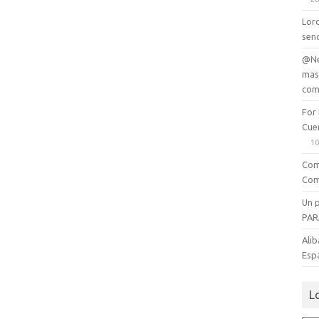
Lord
senc
@Ne
mas
com
For
Cue
10
Com
Com
Un 
PAR
Alib
Esp
L