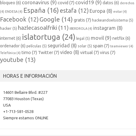
coronavirus
(9)
covid19
(9)
covid
(7)
bloqueo
(6)
datos
(6)
derechos
España
(16)
estafa
(12)
Europa
(8)
(4)
ENDESA
(4)
evitar
(4)
Google
(14)
Facebook
(12)
gratis
(7)
hackeandoelsistema
(5)
hazlecasoalfriki
(11)
instagram
(8)
hacker
(5)
IBERDROLA
(4)
islatortuga
(24)
movil
(9)
internet
(6)
netflix
(6)
legal
(5)
seguridad
(8)
spain
(7)
ordenador
(6)
películas
(5)
solar
(5)
teamviewer
(4)
video
(8)
timo
(7)
Twitter
(7)
virtual
(7)
virus
(7)
Telefónica
(4)
youtube
(13)
HORAS E INFORMACIÓN
14601 Bellaire Blvd. #227
77083 Houston (Texas)
USA
+1-713-581-0528
Siempre estamos ONLINE