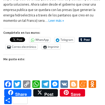
aporta soluciones. Ahora salen desde el gobierno que crear una
empresa publica que se quedara con las presas (que generan la
energia hidroelectrica a traves de los pantanos que creo en su
momento un tal Franco) sera…
Leer más »
Compártelo en tus muros:
WhatsApp
Telegram
Correo electrónico
Imprimir
Me gusta esto:
Fa
T
C
W
T
M
V
Bl
M
O
c
w
o
h
el
es
K
o
e
d
Share
Post
Save
e
it
p
at
e
se
g
n
n
C