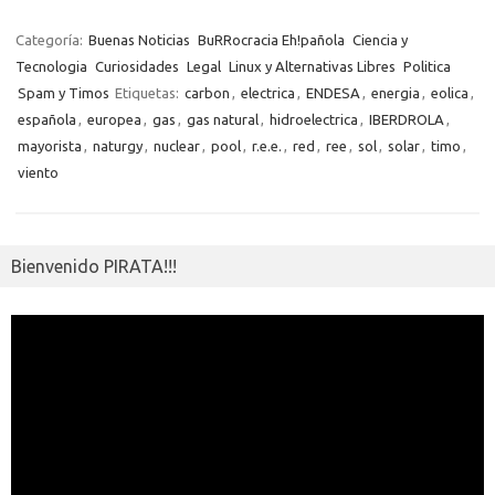
b
te
y
s
gr
n
g
e
o
o
o
r
Li
A
a
g
er
a
kl
m
Categoría:
Buenas Noticias
BuRRocracia Eh!pañola
Ciencia y
o
n
p
m
er
m
as
Tecnologia
Curiosidades
Legal
Linux y Alternativas Libres
Politica
p
Spam y Timos
Etiquetas:
carbon
,
electrica
,
ENDESA
,
energia
,
eolica
,
k
k
p
e
sn
ar
española
,
europea
,
gas
,
gas natural
,
hidroelectrica
,
IBERDROLA
,
ik
ti
mayorista
,
naturgy
,
nuclear
,
pool
,
r.e.e.
,
red
,
ree
,
sol
,
solar
,
timo
,
i
viento
r
Bienvenido PIRATA!!!