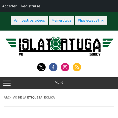
Acceder
Registrarse
Ver nuestros videos
Memeroteca
#hazlecasoalfriki
Saltar
al
contenido
Menú
ARCHIVO DE LA ETIQUETA:
EOLICA