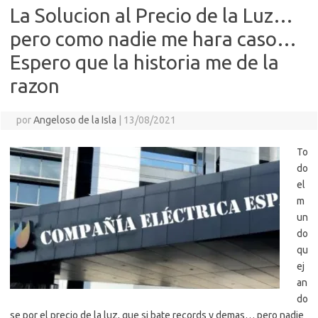
La Solucion al Precio de la Luz…
pero como nadie me hara caso…
Espero que la historia me de la
razon
por
Angeloso de la Isla
|
13/08/2021
To
do
el
m
un
do
qu
ej
an
do
se por el precio de la luz, que si bate records y demas… pero nadie