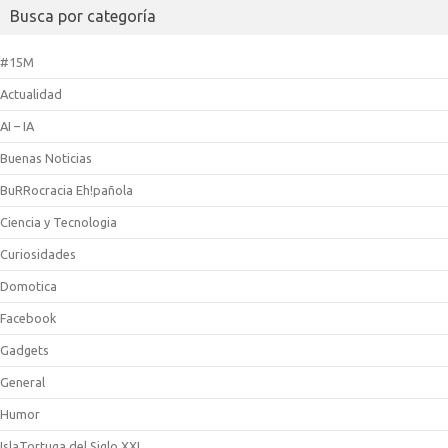
Busca por categoría
#15M
Actualidad
AI – IA
Buenas Noticias
BuRRocracia Eh!pañola
Ciencia y Tecnologia
Curiosidades
Domotica
Facebook
Gadgets
General
Humor
IslaTortuga del Siglo XXI