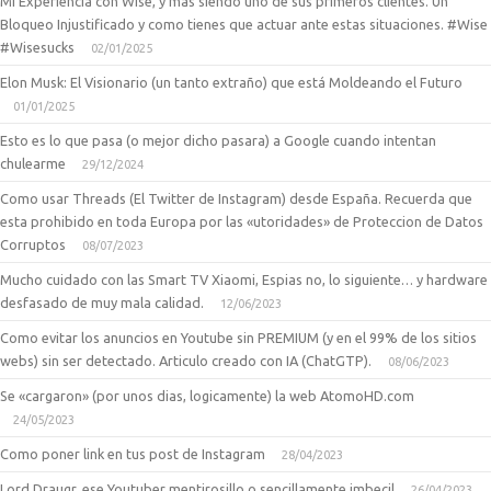
Mi Experiencia con Wise, y mas siendo uno de sus primeros clientes. Un
Bloqueo Injustificado y como tienes que actuar ante estas situaciones. #Wise
#Wisesucks
02/01/2025
Elon Musk: El Visionario (un tanto extraño) que está Moldeando el Futuro
01/01/2025
Esto es lo que pasa (o mejor dicho pasara) a Google cuando intentan
chulearme
29/12/2024
Como usar Threads (El Twitter de Instagram) desde España. Recuerda que
esta prohibido en toda Europa por las «utoridades» de Proteccion de Datos
Corruptos
08/07/2023
Mucho cuidado con las Smart TV Xiaomi, Espias no, lo siguiente… y hardware
desfasado de muy mala calidad.
12/06/2023
Como evitar los anuncios en Youtube sin PREMIUM (y en el 99% de los sitios
webs) sin ser detectado. Articulo creado con IA (ChatGTP).
08/06/2023
Se «cargaron» (por unos dias, logicamente) la web AtomoHD.com
24/05/2023
Como poner link en tus post de Instagram
28/04/2023
Lord Draugr, ese Youtuber mentirosillo o sencillamente imbecil
26/04/2023