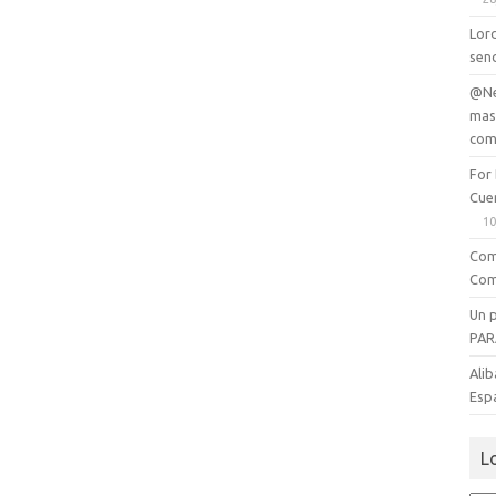
Lord
senc
@Ne
mas
com
For
Cue
10
Com
Com
Un 
PAR
Alib
Esp
L