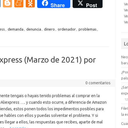
V
Bl
M
O
Share
Post
Ve
K
o
e
d
Ve
Ve
g
n
n
Ve
g
e
o
ess
,
demanda
,
denuncia
,
dinero
,
ordenador
,
problemas
,
er
a
kl
L
m
as
e
sn
Nec
xpress (Marzo de 2021) por
bara
ik
¿Po
i
paí
0 comentarios
¿Sa
expe
ente tengais o hayais tenido problemas al comprar en la
12
#Aliexpress …. y cuando esto ocurre, a diferencia de Amazon
File
 tiendas, estos ponen todos los impedimentos posibles para
la e
ue hables con ellos y puedas solventar el problema. Y si
s llegar a ellos, las respuestas que recibes, aparte de mal
Cua