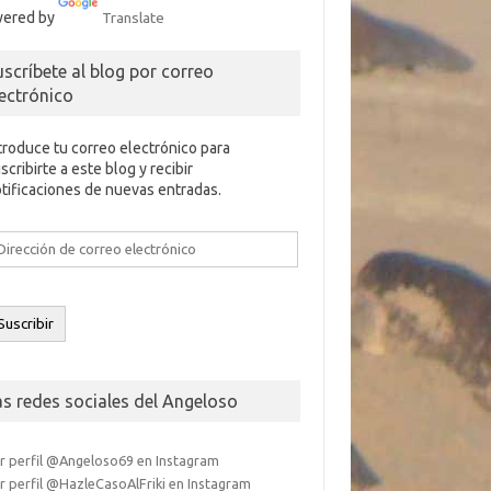
ered by
Translate
uscríbete al blog por correo
lectrónico
troduce tu correo electrónico para
scribirte a este blog y recibir
tificaciones de nuevas entradas.
rección
e
rreo
ectrónico
Suscribir
as redes sociales del Angeloso
r perfil @Angeloso69 en Instagram
r perfil @HazleCasoAlFriki en Instagram