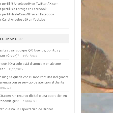
r perfil @Angeloso69 en Twitter / X.com
r perfil IslaTortuga en Facebook
r perfil HazleCasoAlFriki en Facebook
r Canal Angeloso69 en Youtube
o que se dice
esitas usar codigos QR, buenos, bonitos y
tos (Gratix)?
14/01/2025
r qué SOra solo está disponible en algunos
ses?
13/01/2025
msung se queda con tu monitor? Una indignante
riencia con su servicio de atención al cliente
/01/2025
CR.com: ¿Un recurso digital o una operación en
conomía gris?
11/01/2025
nto cuesta un Espectaculo de Drones