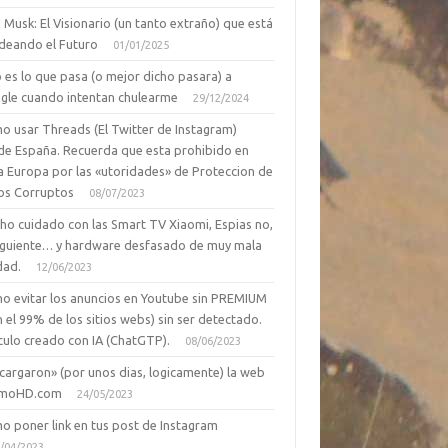
 Musk: El Visionario (un tanto extraño) que está
deando el Futuro
01/01/2025
 es lo que pasa (o mejor dicho pasara) a
gle cuando intentan chulearme
29/12/2024
o usar Threads (El Twitter de Instagram)
de España. Recuerda que esta prohibido en
a Europa por las «utoridades» de Proteccion de
os Corruptos
08/07/2023
ho cuidado con las Smart TV Xiaomi, Espias no,
siguiente… y hardware desfasado de muy mala
dad.
12/06/2023
o evitar los anuncios en Youtube sin PREMIUM
n el 99% de los sitios webs) sin ser detectado.
culo creado con IA (ChatGTP).
08/06/2023
cargaron» (por unos dias, logicamente) la web
moHD.com
24/05/2023
o poner link en tus post de Instagram
/04/2023