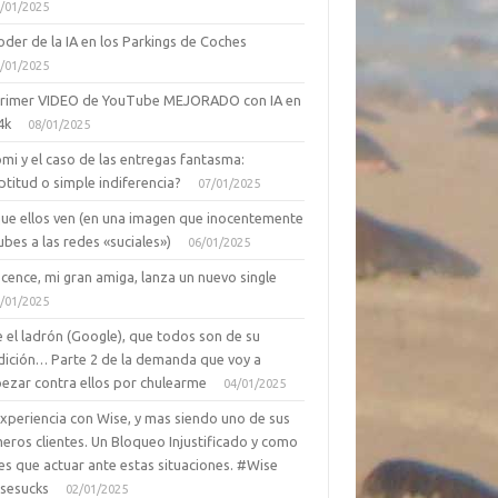
/01/2025
oder de la IA en los Parkings de Coches
/01/2025
primer VIDEO de YouTube MEJORADO con IA en
4k
08/01/2025
mi y el caso de las entregas fantasma:
ptitud o simple indiferencia?
07/01/2025
que ellos ven (en una imagen que inocentemente
ubes a las redes «suciales»)
06/01/2025
cence, mi gran amiga, lanza un nuevo single
/01/2025
 el ladrón (Google), que todos son de su
dición… Parte 2 de la demanda que voy a
ezar contra ellos por chulearme
04/01/2025
Experiencia con Wise, y mas siendo uno de sus
eros clientes. Un Bloqueo Injustificado y como
es que actuar ante estas situaciones. #Wise
sesucks
02/01/2025