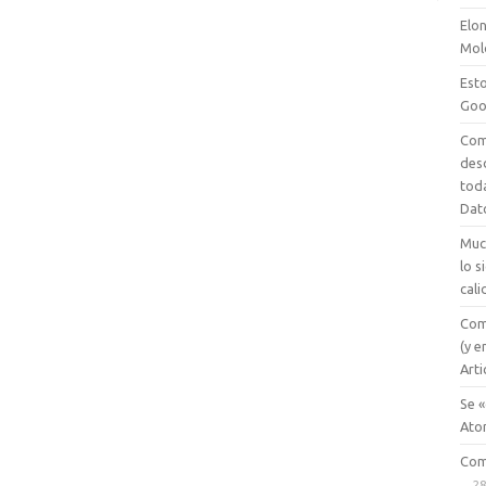
ik
Elon
i
Mol
Esto
Goo
Com
des
tod
Dat
Muc
lo 
cali
Com
(y e
Arti
Se «
Ato
Com
28