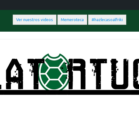
Ver nuestros videos
Memeroteca
#hazlecasoalfriki