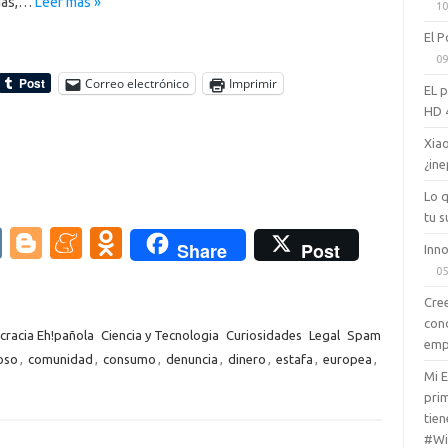
das,…
Leer más »
10
El P
09
Correo electrónico
Imprimir
EL 
HD 
Xiao
¿ine
Lo 
tu s
V
Bl
M
O
Share
Post
Inno
K
o
e
d
05
g
n
n
Cree
con
g
e
o
racia Eh!pañola
Ciencia y Tecnologia
Curiosidades
Legal
Spam
emp
oso
,
comunidad
,
consumo
,
denuncia
,
dinero
,
estafa
,
europea
,
er
a
kl
Mi 
m
as
prim
tien
e
sn
#Wi