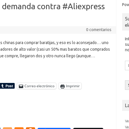
e
sn
i demanda contra #Aliexpress
Pow
ik
S
i
e
0 comentarios
In
as chinas para comprar baratijas, y eso es lo aconsejado… uno
su
nadores de alto valor (casi un 50% mas baratos que comprados
no
ue compre, llegaron dos y otro nunca llego (aunque…
Di
d
co
el
Correo electrónico
Imprimir
L
Ve
Ve