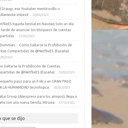
 Draugr, ese Youtuber mentirosillo o
illamente imbecil
26/04/2023
tflixES bajada bestial en Nasdaq Solo un dia
 tarde de anunciar los bloqueos de cuentas
partidas
12/02/2023
 Dummies… Como Saltarse la Prohibición de
ntas Compartidas de @NetflixES (España)
/02/2023
o Saltarse la Prohibición de Cuentas
partidas de @NetflixES (España)
10/02/2023
pequeño paso para un Friki y un GRAN PASO
A LA HUMANIDAD tecnologica.
02/02/2023
aba Group (Aliexpress para los amigos), llega a
aña con una nueva tienda, Miravia
07/12/2022
o que se dijo