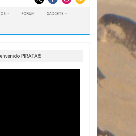
MOS
FORUM
GADGETS
ienvenido PIRATA!!!