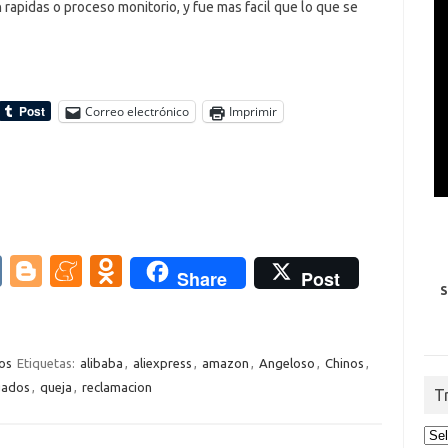
rapidas o proceso monitorio, y fue mas facil que lo que se
Correo electrónico
Imprimir
V
Bl
M
O
Share
Post
S
K
o
e
d
g
n
n
g
e
o
os
Etiquetas:
alibaba
,
aliexpress
,
amazon
,
Angeloso
,
Chinos
,
gados
,
queja
,
reclamacion
er
a
kl
T
m
as