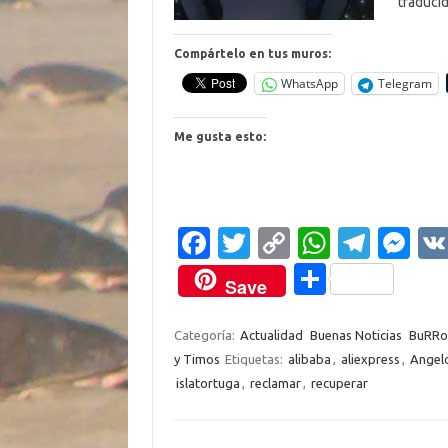
traduci
Compártelo en tus muros:
WhatsApp
Telegram
Me gusta esto:
Fa
T
C
W
T
M
c
w
o
h
el
es
C
Save
e
it
p
at
e
se
o
b
te
y
s
gr
n
m
Categoría:
Actualidad
Buenas Noticias
BuRRoc
y Timos
Etiquetas:
alibaba
,
aliexpress
,
Angel
o
r
Li
A
a
g
p
islatortuga
,
reclamar
,
recuperar
o
n
p
m
er
ar
k
k
p
ti