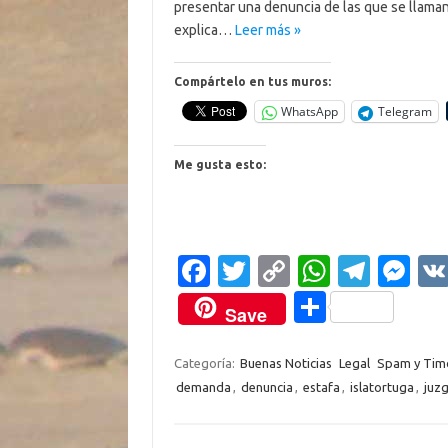
presentar una denuncia de las que se llaman 
explica…
Leer más »
Compártelo en tus muros:
WhatsApp
Telegram
Me gusta esto:
Fa
T
C
W
T
M
c
w
o
h
el
es
C
Save
e
it
p
at
e
se
o
b
te
y
s
gr
n
m
Categoría:
Buenas Noticias
Legal
Spam y Tim
demanda
,
denuncia
,
estafa
,
islatortuga
,
juz
o
r
Li
A
a
g
p
o
n
p
m
er
ar