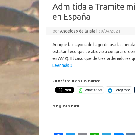
k
k
p
ti
Admitida a Tramite m
r
en España
por
Angeloso de la Isla
|
20/04/2021
Aunque la mayoria de la gente usa las tiend
esta tan loco que se atrevio a comprar orde
en AMZ). El caso que de tres ordenadores q
Leer más »
Compártelo en tus muros:
WhatsApp
Telegram
Me gusta esto: