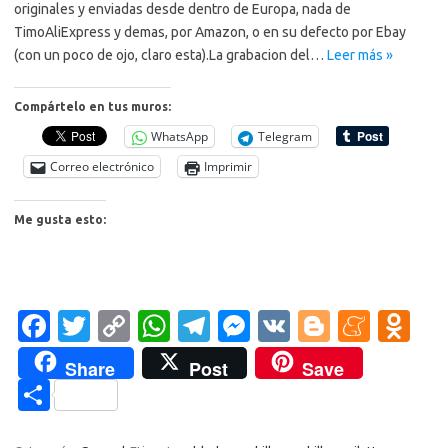
originales y enviadas desde dentro de Europa, nada de
TimoAliExpress y demas, por Amazon, o en su defecto por Ebay
(con un poco de ojo, claro esta).La grabacion del…
Leer más »
Compártelo en tus muros:
WhatsApp
Telegram
Correo electrónico
Imprimir
Me gusta esto:
Fa
T
C
W
T
M
V
Bl
M
O
c
w
o
h
el
es
K
o
e
d
Share
Post
Save
e
it
p
at
e
se
g
n
n
C
b
te
y
s
gr
n
g
e
o
o