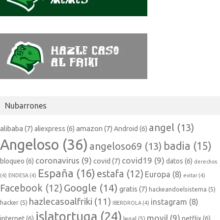
Nubarrones
angel
(13)
alibaba
(7)
amazon
(7)
aliexpress
(6)
Android
(6)
Angeloso
(36)
badia
(15)
angeloso69
(13)
coronavirus
(9)
covid19
(9)
covid
(7)
bloqueo
(6)
datos
(6)
derechos
España
(16)
estafa
(12)
Europa
(8)
(4)
ENDESA
(4)
evitar
(4)
Google
(14)
Facebook
(12)
gratis
(7)
hackeandoelsistema
(5)
hazlecasoalfriki
(11)
instagram
(8)
hacker
(5)
IBERDROLA
(4)
islatortuga
(24)
movil
(9)
internet
(6)
netflix
(6)
legal
(5)