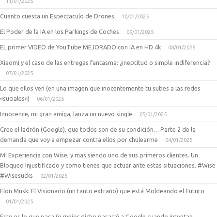
11/01/2025
Cuanto cuesta un Espectaculo de Drones
10/01/2025
El Poder de la IA en los Parkings de Coches
09/01/2025
EL primer VIDEO de YouTube MEJORADO con IA en HD 4k
08/01/2025
Xiaomi y el caso de las entregas fantasma: ¿ineptitud o simple indiferencia?
07/01/2025
Lo que ellos ven (en una imagen que inocentemente tu subes a las redes
«suciales»)
06/01/2025
Innocence, mi gran amiga, lanza un nuevo single
05/01/2025
Cree el ladrón (Google), que todos son de su condición… Parte 2 de la
demanda que voy a empezar contra ellos por chulearme
04/01/2025
Mi Experiencia con Wise, y mas siendo uno de sus primeros clientes. Un
Bloqueo Injustificado y como tienes que actuar ante estas situaciones. #Wise
#Wisesucks
02/01/2025
Elon Musk: El Visionario (un tanto extraño) que está Moldeando el Futuro
01/01/2025
Esto es lo que pasa (o mejor dicho pasara) a Google cuando intentan