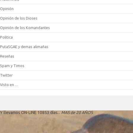
Opinión
Opinión de los Dioses
Opinión de los Komandantes
Politica
PutaSGAE y demas alimañas
Reseñas
Spam y Timos
Twitter
Visto en …
Y llevamos ON-LINE 10853 días...
MAS de 20 AÑOS