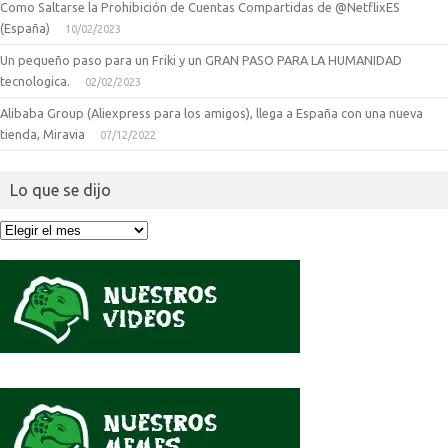
Como Saltarse la Prohibición de Cuentas Compartidas de @NetflixES
(España)
10/02/2023
Un pequeño paso para un Friki y un GRAN PASO PARA LA HUMANIDAD
tecnologica.
02/02/2023
Alibaba Group (Aliexpress para los amigos), llega a España con una nueva
tienda, Miravia
07/12/2022
Lo que se dijo
Lo
que
se
dijo