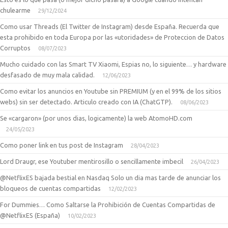
chulearme
29/12/2024
Como usar Threads (El Twitter de Instagram) desde España. Recuerda que
esta prohibido en toda Europa por las «utoridades» de Proteccion de Datos
Corruptos
08/07/2023
Mucho cuidado con las Smart TV Xiaomi, Espias no, lo siguiente… y hardware
desfasado de muy mala calidad.
12/06/2023
Como evitar los anuncios en Youtube sin PREMIUM (y en el 99% de los sitios
webs) sin ser detectado. Articulo creado con IA (ChatGTP).
08/06/2023
Se «cargaron» (por unos dias, logicamente) la web AtomoHD.com
24/05/2023
Como poner link en tus post de Instagram
28/04/2023
Lord Draugr, ese Youtuber mentirosillo o sencillamente imbecil
26/04/2023
@NetflixES bajada bestial en Nasdaq Solo un dia mas tarde de anunciar los
bloqueos de cuentas compartidas
12/02/2023
For Dummies… Como Saltarse la Prohibición de Cuentas Compartidas de
@NetflixES (España)
10/02/2023