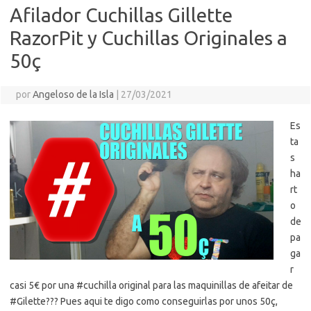
Afilador Cuchillas Gillette
RazorPit y Cuchillas Originales a
50ç
por
Angeloso de la Isla
|
27/03/2021
Es
ta
s
ha
rt
o
de
pa
ga
r
casi 5€ por una #cuchilla original para las maquinillas de afeitar de
#Gilette??? Pues aqui te digo como conseguirlas por unos 50ç,