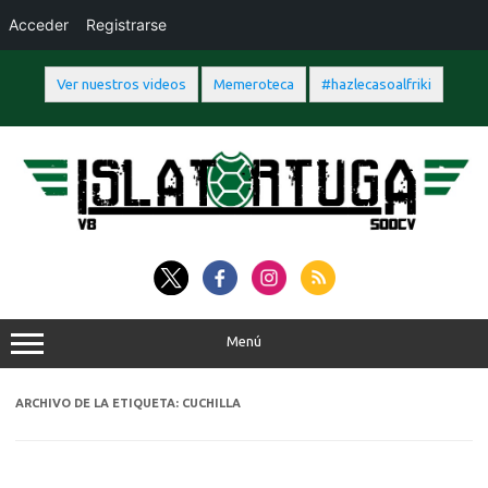
Acceder
Registrarse
Ver nuestros videos
Memeroteca
#hazlecasoalfriki
Saltar
al
contenido
Menú
ARCHIVO DE LA ETIQUETA:
CUCHILLA