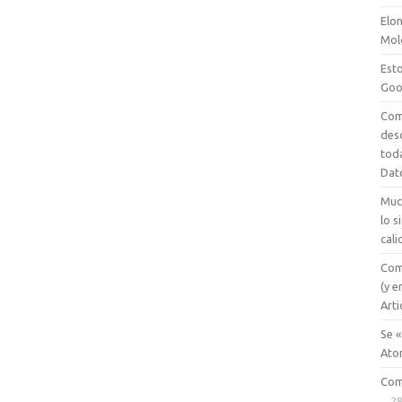
Elon
Mol
Esto
Goo
Com
des
tod
Dat
Muc
lo 
cali
Com
(y e
Arti
Se «
Ato
Com
28