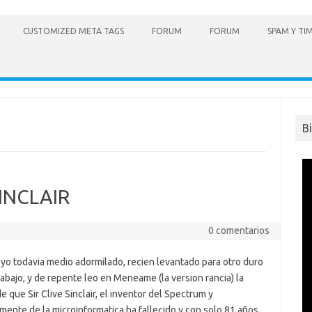
CUSTOMIZED META TAGS
FORUM
FORUM
SPAM Y TI
B
SINCLAIR
0 comentarios
yo todavia medio adormilado, recien levantado para otro duro
rabajo, y de repente leo en Meneame (la version rancia) la
de que Sir Clive Sinclair, el inventor del Spectrum y
mente de la microinformatica ha fallecido y con solo 81 años,