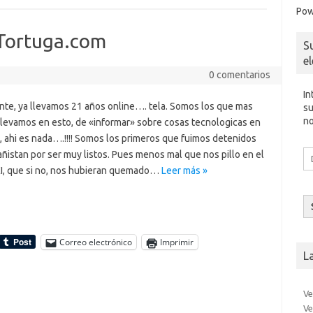
Pow
e
sn
ik
aTortuga.com
S
i
e
0 comentarios
In
ente, ya llevamos 21 años online…. tela. Somos los que mas
su
no
llevamos en esto, de «informar» sobre cosas tecnologicas en
, ahi es nada….!!!! Somos los primeros que fuimos detenidos
Di
ñistan por ser muy listos. Pues menos mal que nos pillo en el
d
XI, que si no, nos hubieran quemado…
Leer más »
co
el
Correo electrónico
Imprimir
L
Ve
Ve