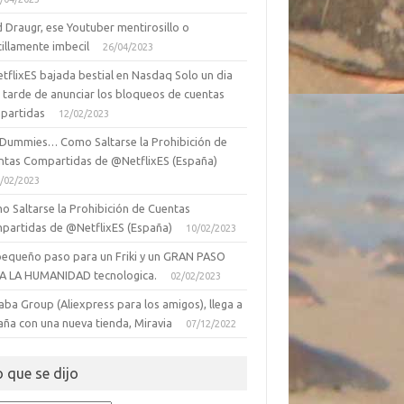
 Draugr, ese Youtuber mentirosillo o
illamente imbecil
26/04/2023
tflixES bajada bestial en Nasdaq Solo un dia
 tarde de anunciar los bloqueos de cuentas
partidas
12/02/2023
 Dummies… Como Saltarse la Prohibición de
ntas Compartidas de @NetflixES (España)
/02/2023
o Saltarse la Prohibición de Cuentas
partidas de @NetflixES (España)
10/02/2023
pequeño paso para un Friki y un GRAN PASO
A LA HUMANIDAD tecnologica.
02/02/2023
aba Group (Aliexpress para los amigos), llega a
aña con una nueva tienda, Miravia
07/12/2022
o que se dijo