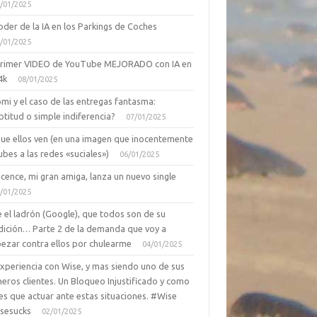
/01/2025
oder de la IA en los Parkings de Coches
/01/2025
primer VIDEO de YouTube MEJORADO con IA en
4k
08/01/2025
mi y el caso de las entregas fantasma:
ptitud o simple indiferencia?
07/01/2025
que ellos ven (en una imagen que inocentemente
ubes a las redes «suciales»)
06/01/2025
cence, mi gran amiga, lanza un nuevo single
/01/2025
 el ladrón (Google), que todos son de su
dición… Parte 2 de la demanda que voy a
ezar contra ellos por chulearme
04/01/2025
Experiencia con Wise, y mas siendo uno de sus
eros clientes. Un Bloqueo Injustificado y como
es que actuar ante estas situaciones. #Wise
sesucks
02/01/2025