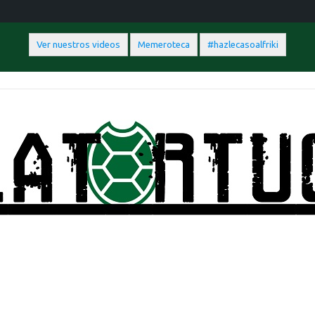
Ver nuestros videos
Memeroteca
#hazlecasoalfriki