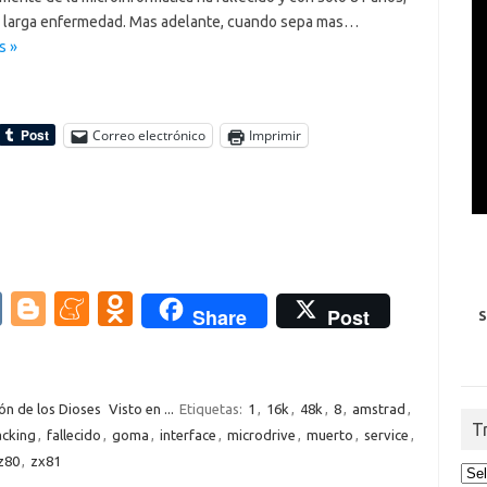
a larga enfermedad. Mas adelante, cuando sepa mas…
s »
Correo electrónico
Imprimir
V
Bl
M
O
Share
Post
S
K
o
e
d
g
n
n
g
e
o
ón de los Dioses
Visto en ...
Etiquetas:
1
,
16k
,
48k
,
8
,
amstrad
,
T
acking
,
fallecido
,
goma
,
interface
,
microdrive
,
muerto
,
service
,
er
a
kl
z80
,
zx81
m
as