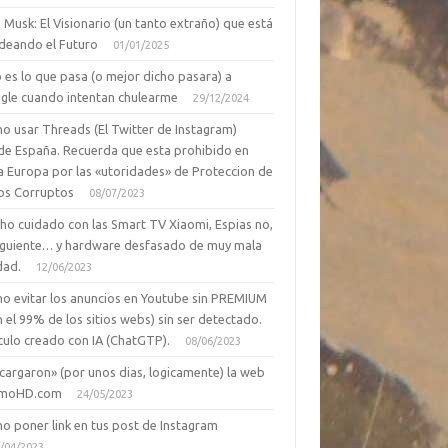
 Musk: El Visionario (un tanto extraño) que está
deando el Futuro
01/01/2025
 es lo que pasa (o mejor dicho pasara) a
gle cuando intentan chulearme
29/12/2024
o usar Threads (El Twitter de Instagram)
de España. Recuerda que esta prohibido en
a Europa por las «utoridades» de Proteccion de
os Corruptos
08/07/2023
ho cuidado con las Smart TV Xiaomi, Espias no,
siguiente… y hardware desfasado de muy mala
dad.
12/06/2023
o evitar los anuncios en Youtube sin PREMIUM
n el 99% de los sitios webs) sin ser detectado.
culo creado con IA (ChatGTP).
08/06/2023
cargaron» (por unos dias, logicamente) la web
moHD.com
24/05/2023
o poner link en tus post de Instagram
/04/2023