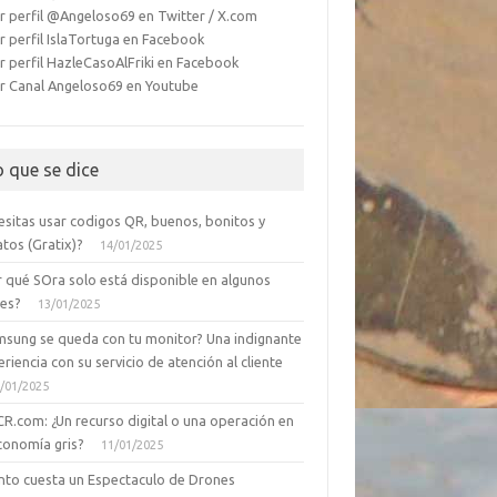
r perfil @Angeloso69 en Twitter / X.com
r perfil IslaTortuga en Facebook
r perfil HazleCasoAlFriki en Facebook
r Canal Angeloso69 en Youtube
o que se dice
esitas usar codigos QR, buenos, bonitos y
tos (Gratix)?
14/01/2025
r qué SOra solo está disponible en algunos
ses?
13/01/2025
msung se queda con tu monitor? Una indignante
riencia con su servicio de atención al cliente
/01/2025
CR.com: ¿Un recurso digital o una operación en
conomía gris?
11/01/2025
nto cuesta un Espectaculo de Drones