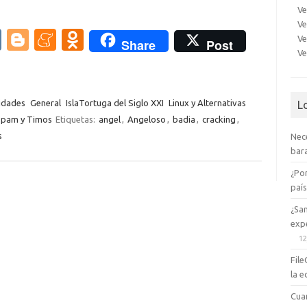
Ve
Ve
V
Bl
M
O
Ve
Share
Post
Ve
K
o
e
d
g
n
n
g
e
o
idades
General
IslaTortuga del Siglo XXI
Linux y Alternativas
L
pam y Timos
Etiquetas:
angel
,
Angeloso
,
badia
,
cracking
,
er
a
kl
s
Nec
m
as
bara
e
sn
¿Po
ik
paí
i
¿Sa
expe
12
File
la e
Cua