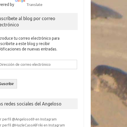
ered by
Translate
uscríbete al blog por correo
lectrónico
troduce tu correo electrónico para
scribirte a este blog y recibir
tificaciones de nuevas entradas.
rección
e
rreo
ectrónico
Suscribir
as redes sociales del Angeloso
r perfil @Angeloso69 en Instagram
r perfil @HazleCasoAlFriki en Instagram