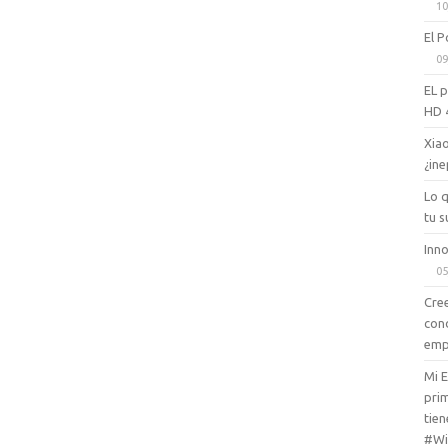
10
El P
09
EL 
HD 
Xiao
¿ine
Lo 
tu s
Inno
05
Cree
con
emp
Mi 
prim
tien
#Wi