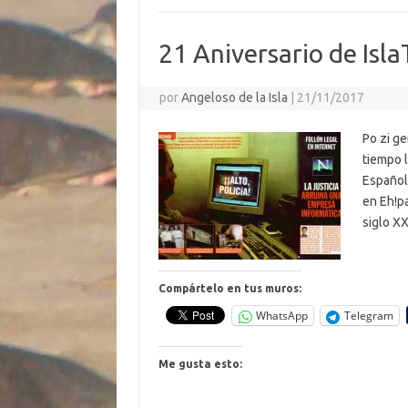
ar
k
k
p
ti
21 Aniversario de Isl
r
por
Angeloso de la Isla
|
21/11/2017
Po zi g
tiempo 
Español
en Eh!pa
siglo X
Compártelo en tus muros:
WhatsApp
Telegram
Me gusta esto: