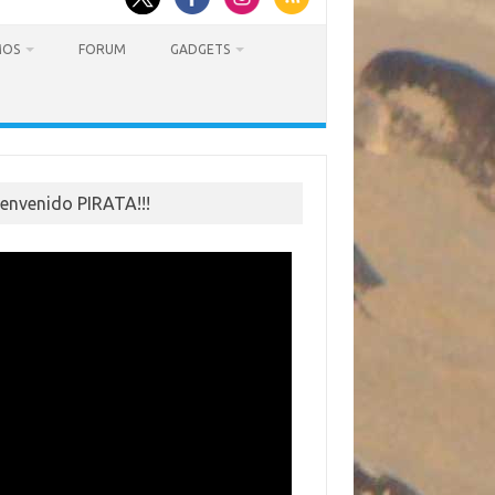
MOS
FORUM
GADGETS
ienvenido PIRATA!!!