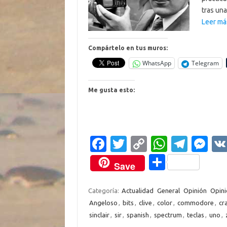
tras un
Leer má
Compártelo en tus muros:
WhatsApp
Telegram
Me gusta esto:
Fa
T
C
W
T
M
c
w
o
h
el
es
C
Save
e
it
p
at
e
se
o
b
te
y
s
gr
n
m
Categoría:
Actualidad
General
Opinión
Opini
Angeloso
,
bits
,
clive
,
color
,
commodore
,
cr
o
r
Li
A
a
g
p
sinclair
,
sir
,
spanish
,
spectrum
,
teclas
,
uno
,
o
n
p
m
er