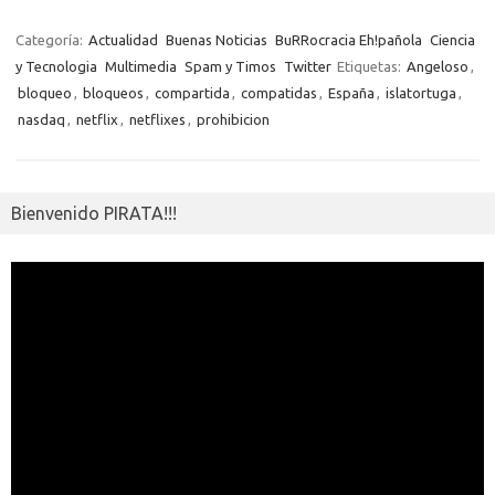
b
te
y
s
gr
n
g
e
o
o
o
r
Li
A
a
g
er
a
kl
m
Categoría:
Actualidad
Buenas Noticias
BuRRocracia Eh!pañola
Ciencia
o
n
p
m
er
m
as
y Tecnologia
Multimedia
Spam y Timos
Twitter
Etiquetas:
Angeloso
,
p
bloqueo
,
bloqueos
,
compartida
,
compatidas
,
España
,
islatortuga
,
k
k
p
e
sn
ar
nasdaq
,
netflix
,
netflixes
,
prohibicion
ik
ti
i
r
Bienvenido PIRATA!!!