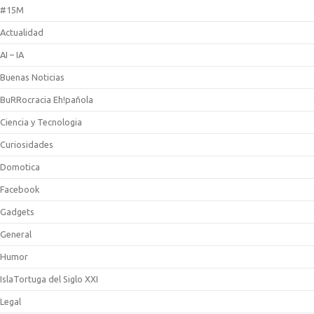
#15M
Actualidad
AI – IA
Buenas Noticias
BuRRocracia Eh!pañola
Ciencia y Tecnologia
Curiosidades
Domotica
Facebook
Gadgets
General
Humor
IslaTortuga del Siglo XXI
Legal