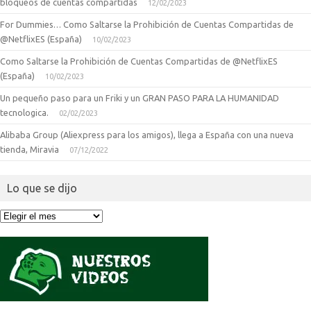
bloqueos de cuentas compartidas
12/02/2023
For Dummies… Como Saltarse la Prohibición de Cuentas Compartidas de
@NetflixES (España)
10/02/2023
Como Saltarse la Prohibición de Cuentas Compartidas de @NetflixES
(España)
10/02/2023
Un pequeño paso para un Friki y un GRAN PASO PARA LA HUMANIDAD
tecnologica.
02/02/2023
Alibaba Group (Aliexpress para los amigos), llega a España con una nueva
tienda, Miravia
07/12/2022
Lo que se dijo
Lo
que
se
dijo