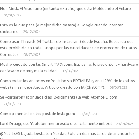
Elon Musk: El Visionario (un tanto extraño) que está Moldeando el Futuro
01/01/2025
Esto es lo que pasa (o mejor dicho pasara) a Google cuando intentan
chulearme
29/12/2024
Como usar Threads (El Twitter de Instagram) desde España. Recuerda que
esta prohibido en toda Europa por las «utoridades» de Proteccion de Datos
Corruptos
08/07/2023
Mucho cuidado con las Smart TV Xiaomi, Espias no, lo siguiente… y hardware
desfasado de muy mala calidad.
12/06/2023
Como evitar los anuncios en Youtube sin PREMIUM (y en el 99% de los sitios
webs) sin ser detectado. Articulo creado con IA (ChatGTP).
08/06/2023
Se «cargaron» (por unos dias, logicamente) la web AtomoHD.com
24/05/2023
Como poner link en tus post de Instagram
28/04/2023
Lord Draugr, ese Youtuber mentirosillo o sencillamente imbecil
26/04/2023
@NetflixES bajada bestial en Nasdaq Solo un dia mas tarde de anunciar los