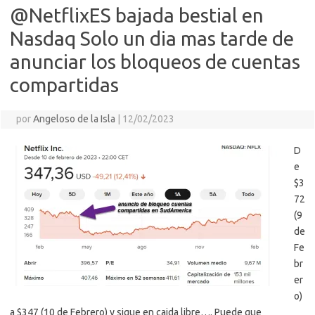
@NetflixES bajada bestial en
Nasdaq Solo un dia mas tarde de
anunciar los bloqueos de cuentas
compartidas
por
Angeloso de la Isla
|
12/02/2023
D
e
$3
72
(9
de
Fe
br
er
o)
a $347 (10 de Febrero) y sigue en caida libre…. Puede que