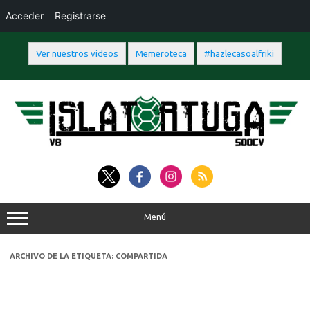
Acceder
Registrarse
Ver nuestros videos
Memeroteca
#hazlecasoalfriki
Saltar
al
contenido
Menú
ARCHIVO DE LA ETIQUETA:
COMPARTIDA