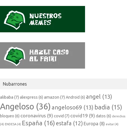
Nubarrones
angel
(13)
alibaba
(7)
amazon
(7)
aliexpress
(6)
Android
(6)
Angeloso
(36)
badia
(15)
angeloso69
(13)
coronavirus
(9)
covid19
(9)
covid
(7)
bloqueo
(6)
datos
(6)
derechos
España
(16)
estafa
(12)
Europa
(8)
(4)
ENDESA
(4)
evitar
(4)