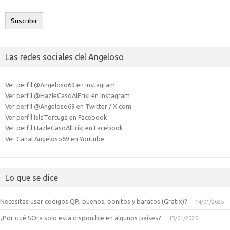
correo
electrónico
Suscribir
Las redes sociales del Angeloso
Ver perfil @Angeloso69 en Instagram
Ver perfil @HazleCasoAlFriki en Instagram
Ver perfil @Angeloso69 en Twitter / X.com
Ver perfil IslaTortuga en Facebook
Ver perfil HazleCasoAlFriki en Facebook
Ver Canal Angeloso69 en Youtube
Lo que se dice
Necesitas usar codigos QR, buenos, bonitos y baratos (Gratix)?
14/01/2025
¿Por qué SOra solo está disponible en algunos países?
13/01/2025