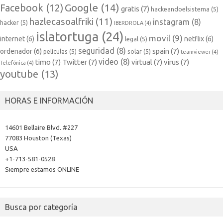
Google
(14)
Facebook
(12)
gratis
(7)
hackeandoelsistema
(5)
hazlecasoalfriki
(11)
instagram
(8)
hacker
(5)
IBERDROLA
(4)
islatortuga
(24)
movil
(9)
internet
(6)
netflix
(6)
legal
(5)
seguridad
(8)
spain
(7)
ordenador
(6)
películas
(5)
solar
(5)
teamviewer
(4)
video
(8)
timo
(7)
Twitter
(7)
virtual
(7)
virus
(7)
Telefónica
(4)
youtube
(13)
HORAS E INFORMACIÓN
14601 Bellaire Blvd. #227
77083 Houston (Texas)
USA
+1-713-581-0528
Siempre estamos ONLINE
Busca por categoría