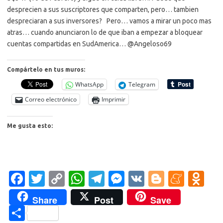
desprecien a sus suscriptores que comparten, pero… tambien
despreciaran a sus inversores? Pero… vamos a mirar un poco mas
atras… cuando anunciaron lo de que iban a empezar a bloquear
cuentas compartidas en SudAmerica… @Angeloso69
Compártelo en tus muros:
WhatsApp
Telegram
Correo electrónico
Imprimir
Me gusta esto:
Fa
T
C
W
T
M
V
Bl
M
O
c
w
o
h
el
es
K
o
e
d
Share
Post
Save
e
it
p
at
e
se
g
n
n
C