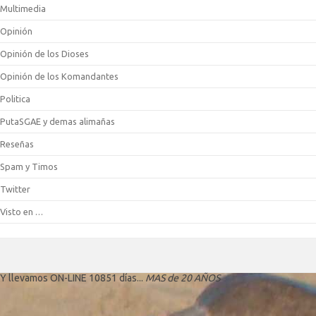
Multimedia
Opinión
Opinión de los Dioses
Opinión de los Komandantes
Politica
PutaSGAE y demas alimañas
Reseñas
Spam y Timos
Twitter
Visto en …
Y llevamos ON-LINE 10851 días...
MAS de 20 AÑOS