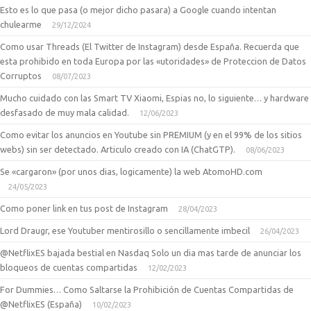
Esto es lo que pasa (o mejor dicho pasara) a Google cuando intentan
chulearme
29/12/2024
Como usar Threads (El Twitter de Instagram) desde España. Recuerda que
esta prohibido en toda Europa por las «utoridades» de Proteccion de Datos
Corruptos
08/07/2023
Mucho cuidado con las Smart TV Xiaomi, Espias no, lo siguiente… y hardware
desfasado de muy mala calidad.
12/06/2023
Como evitar los anuncios en Youtube sin PREMIUM (y en el 99% de los sitios
webs) sin ser detectado. Articulo creado con IA (ChatGTP).
08/06/2023
Se «cargaron» (por unos dias, logicamente) la web AtomoHD.com
24/05/2023
Como poner link en tus post de Instagram
28/04/2023
Lord Draugr, ese Youtuber mentirosillo o sencillamente imbecil
26/04/2023
@NetflixES bajada bestial en Nasdaq Solo un dia mas tarde de anunciar los
bloqueos de cuentas compartidas
12/02/2023
For Dummies… Como Saltarse la Prohibición de Cuentas Compartidas de
@NetflixES (España)
10/02/2023