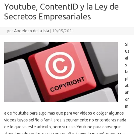
Youtube, ContentID y la Ley de
Secretos Empresariales
por
Angeloso de la Isla
|
19/05/2021
Si
us
ai
s
la
pl
at
af
or
m
a de Youtube para algo mas que para ver videos o colgar algunos
videos tuyos selfie o familiares, seguramente no entenderas nada
de lo que va este articulo, pero si usais Youtube para conseguir
algun tipo de redito, ya sea en reseñas (como hago yo), monetizar