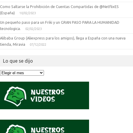
Como Saltarse la Prohibición de Cuentas Compartidas de @NetflixES
(España)
10/02/2023
Un pequeño paso para un Friki y un GRAN PASO PARA LA HUMANIDAD
tecnologica.
02/02/2023
Alibaba Group (Aliexpress para los amigos), llega a España con una nueva
tienda, Miravia
07/12/2022
Lo que se dijo
Lo
que
se
dijo