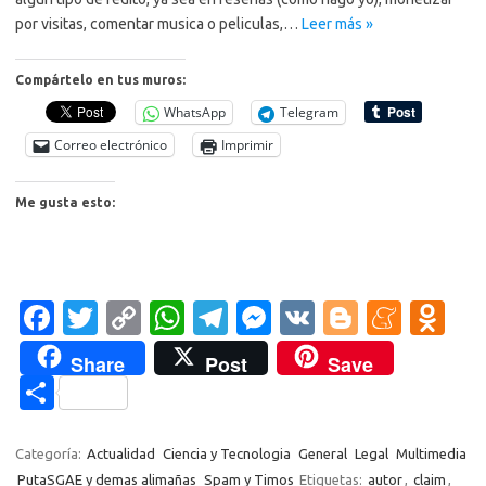
por visitas, comentar musica o peliculas,…
Leer más »
Compártelo en tus muros:
WhatsApp
Telegram
Correo electrónico
Imprimir
Me gusta esto:
Fa
T
C
W
T
M
V
Bl
M
O
c
w
o
h
el
es
K
o
e
d
Share
Post
Save
e
it
p
at
e
se
g
n
n
C
b
te
y
s
gr
n
g
e
o
o
o
r
Li
A
a
g
er
a
kl
m
Categoría:
Actualidad
Ciencia y Tecnologia
General
Legal
Multimedia
PutaSGAE y demas alimañas
Spam y Timos
Etiquetas:
autor
,
claim
,