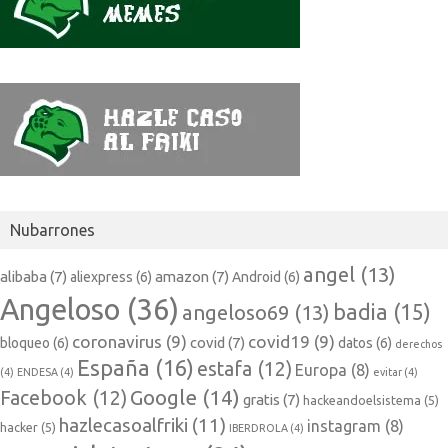
Nubarrones
angel
(13)
alibaba
(7)
amazon
(7)
aliexpress
(6)
Android
(6)
Angeloso
(36)
badia
(15)
angeloso69
(13)
coronavirus
(9)
covid19
(9)
covid
(7)
bloqueo
(6)
datos
(6)
derechos
España
(16)
estafa
(12)
Europa
(8)
(4)
ENDESA
(4)
evitar
(4)
Google
(14)
Facebook
(12)
gratis
(7)
hackeandoelsistema
(5)
hazlecasoalfriki
(11)
instagram
(8)
hacker
(5)
IBERDROLA
(4)