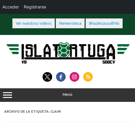
Acceder
Registrarse
Ver nuestros videos
Memeroteca
#hazlecasoalfriki
Saltar
al
contenido
Menú
ARCHIVO DE LA ETIQUETA:
CLAIM