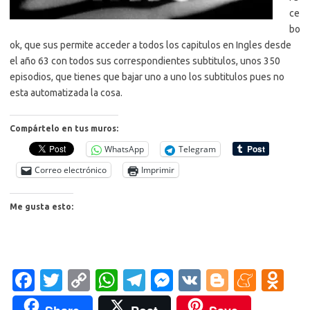
ce
bo
ok, que sus permite acceder a todos los capitulos en Ingles desde
el año 63 con todos sus correspondientes subtitulos, unos 350
episodios, que tienes que bajar uno a uno los subtitulos pues no
esta automatizada la cosa.
Compártelo en tus muros:
WhatsApp
Telegram
Correo electrónico
Imprimir
Me gusta esto:
Fa
T
C
W
T
M
V
Bl
M
O
c
w
o
h
el
es
K
o
e
d