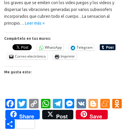
los graves que se emiten con los video juegos y los videos y
dispersar las vibraciones generadas por varios subwoofers
incorporados que cubren todo el cuerpo. . La sensacion al
principio…
Leer más »
Compártelo en tus muros:
WhatsApp
Telegram
Correo electrónico
Imprimir
Me gusta esto:
Fa
T
C
W
T
M
V
Bl
M
O
c
w
o
h
el
es
K
o
e
d
Share
Post
Save
e
it
p
at
e
se
g
n
n
C
b
te
y
s
gr
n
g
e
o