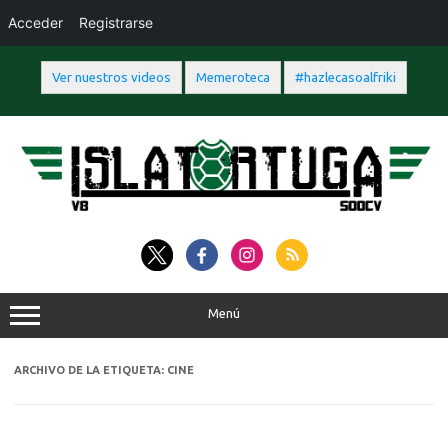
Acceder
Registrarse
Ver nuestros videos
Memeroteca
#hazlecasoalfriki
Saltar
al
contenido
Menú
ARCHIVO DE LA ETIQUETA:
CINE