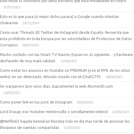
Elon Musk: El Visionario (un tanto extraño) que está Moldeando el Futuro
01/01/2025
Esto es lo que pasa (o mejor dicho pasara) a Google cuando intentan
chulearme
29/12/2024
Como usar Threads (El Twitter de Instagram) desde España. Recuerda que
esta prohibido en toda Europa por las «utoridades» de Proteccion de Datos
Corruptos
08/07/2023
Mucho cuidado con las Smart TV Xiaomi, Espias no, lo siguiente… y hardware
desfasado de muy mala calidad.
12/06/2023
Como evitar los anuncios en Youtube sin PREMIUM (y en el 99% de los sitios
webs) sin ser detectado. Articulo creado con IA (ChatGTP).
08/06/2023
Se «cargaron» (por unos dias, logicamente) la web AtomoHD.com
24/05/2023
Como poner link en tus post de Instagram
28/04/2023
Lord Draugr, ese Youtuber mentirosillo o sencillamente imbecil
26/04/2023
@NetflixES bajada bestial en Nasdaq Solo un dia mas tarde de anunciar los
bloqueos de cuentas compartidas
12/02/2023