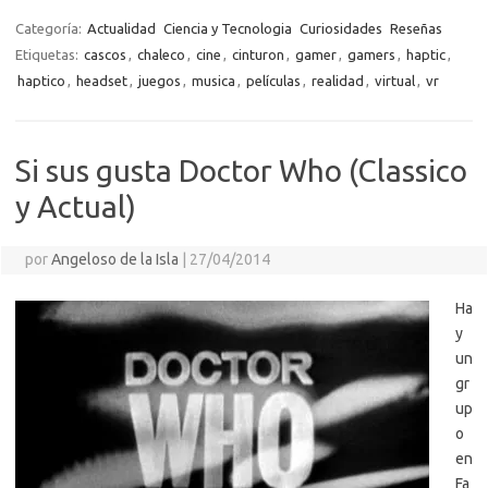
o
o
r
Li
A
a
g
er
a
kl
m
Categoría:
Actualidad
Ciencia y Tecnologia
Curiosidades
Reseñas
o
n
p
m
er
m
as
Etiquetas:
cascos
,
chaleco
,
cine
,
cinturon
,
gamer
,
gamers
,
haptic
,
p
haptico
,
headset
,
juegos
,
musica
,
películas
,
realidad
,
virtual
,
vr
k
k
p
e
sn
ar
ik
ti
i
Si sus gusta Doctor Who (Classico
r
y Actual)
por
Angeloso de la Isla
|
27/04/2014
Ha
y
un
gr
up
o
en
Fa