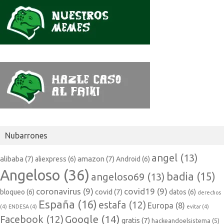
Nubarrones
angel
(13)
alibaba
(7)
amazon
(7)
aliexpress
(6)
Android
(6)
Angeloso
(36)
badia
(15)
angeloso69
(13)
coronavirus
(9)
covid19
(9)
covid
(7)
bloqueo
(6)
datos
(6)
derechos
España
(16)
estafa
(12)
Europa
(8)
(4)
ENDESA
(4)
evitar
(4)
Google
(14)
Facebook
(12)
gratis
(7)
hackeandoelsistema
(5)