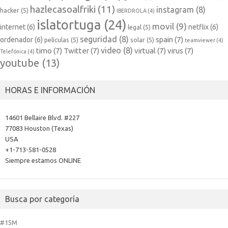
hazlecasoalfriki
(11)
instagram
(8)
hacker
(5)
IBERDROLA
(4)
islatortuga
(24)
movil
(9)
internet
(6)
netflix
(6)
legal
(5)
seguridad
(8)
spain
(7)
ordenador
(6)
películas
(5)
solar
(5)
teamviewer
(4)
video
(8)
timo
(7)
Twitter
(7)
virtual
(7)
virus
(7)
Telefónica
(4)
youtube
(13)
HORAS E INFORMACIÓN
14601 Bellaire Blvd. #227
77083 Houston (Texas)
USA
+1-713-581-0528
Siempre estamos ONLINE
Busca por categoría
#15M