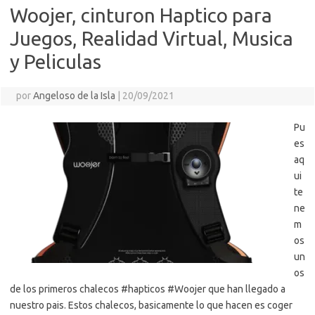
Woojer, cinturon Haptico para
Juegos, Realidad Virtual, Musica
y Peliculas
por
Angeloso de la Isla
|
20/09/2021
Pu
es
aq
ui
te
ne
m
os
un
os
de los primeros chalecos #hapticos #Woojer que han llegado a
nuestro pais. Estos chalecos, basicamente lo que hacen es coger