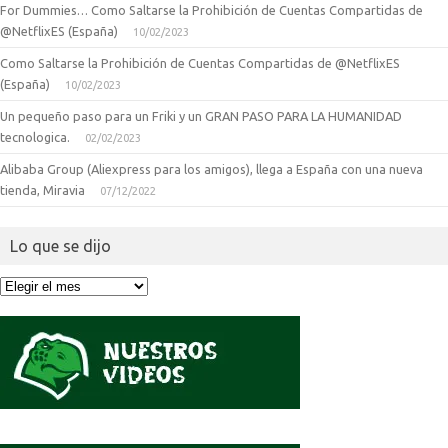
For Dummies… Como Saltarse la Prohibición de Cuentas Compartidas de
@NetflixES (España)
10/02/2023
Como Saltarse la Prohibición de Cuentas Compartidas de @NetflixES
(España)
10/02/2023
Un pequeño paso para un Friki y un GRAN PASO PARA LA HUMANIDAD
tecnologica.
02/02/2023
Alibaba Group (Aliexpress para los amigos), llega a España con una nueva
tienda, Miravia
07/12/2022
Lo que se dijo
Lo
que
se
dijo