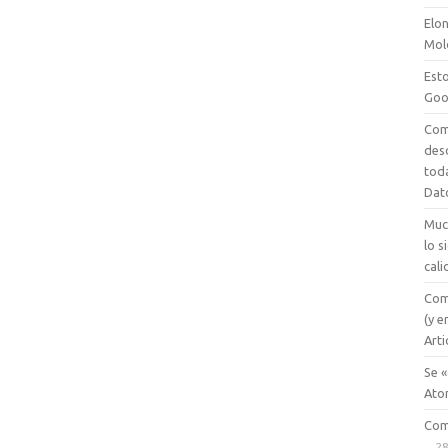
Elon
Mol
Esto
Goo
Com
des
tod
Dat
Muc
lo 
cali
Com
(y e
Arti
Se «
Ato
Com
28