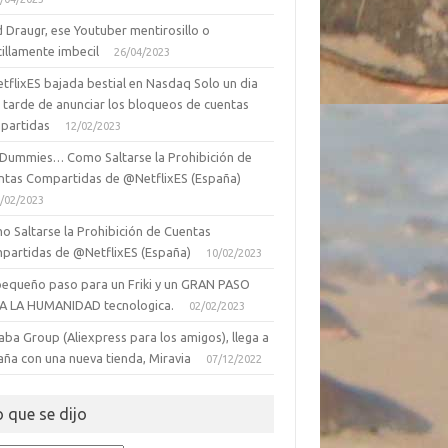
 Draugr, ese Youtuber mentirosillo o
illamente imbecil
26/04/2023
tflixES bajada bestial en Nasdaq Solo un dia
 tarde de anunciar los bloqueos de cuentas
partidas
12/02/2023
 Dummies… Como Saltarse la Prohibición de
ntas Compartidas de @NetflixES (España)
/02/2023
o Saltarse la Prohibición de Cuentas
partidas de @NetflixES (España)
10/02/2023
pequeño paso para un Friki y un GRAN PASO
A LA HUMANIDAD tecnologica.
02/02/2023
aba Group (Aliexpress para los amigos), llega a
aña con una nueva tienda, Miravia
07/12/2022
o que se dijo