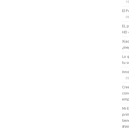
10
El P
09
EL 
HD 
Xiao
¿ine
Lo 
tu s
Inno
05
Cree
con
emp
Mi 
prim
tien
#Wi