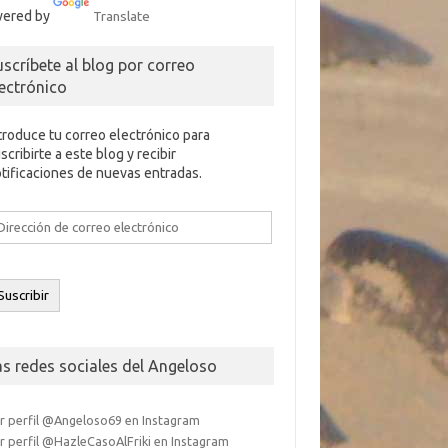
ered by
Translate
uscríbete al blog por correo
lectrónico
troduce tu correo electrónico para
scribirte a este blog y recibir
tificaciones de nuevas entradas.
rección
e
rreo
ectrónico
Suscribir
as redes sociales del Angeloso
r perfil @Angeloso69 en Instagram
r perfil @HazleCasoAlFriki en Instagram