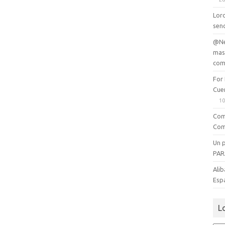
Lord
senc
@Ne
mas
com
For
Cue
10
Com
Com
Un 
PAR
Alib
Esp
L