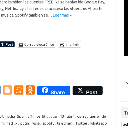
pero tambien las cuentas FREE. Ya se habian ido Google Pay,
y, Netflix… y a las redes «suciales» las «fueron». Ahora le
la musica, Spotify tambien se…
Leer más »
Correo electrónico
Imprimir
S
V
Bl
M
O
Share
Post
K
o
e
d
g
n
n
T
g
e
o
ltimedia
Spam y Timos
Etiquetas:
13
,
abril
,
cierra
,
cierre
,
de
,
am
,
netflix
,
putin
,
rusia
,
spotify
,
telegram
,
Twitter
,
whatsapp
er
a
kl