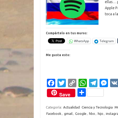
ellas… 
Apple Pa
toca a 
Compártelo en tus muros:
WhatsApp
Telegram
Me gusta esto:
Fa
T
C
W
T
M
c
w
o
h
el
es
C
Save
e
it
p
at
e
se
o
b
te
y
s
gr
n
m
Categoría:
Actualidad
Ciencia y Tecnologia
Mu
Facebook
,
gmail
,
Google
,
hbo
,
hijo
,
instagr
o
r
Li
A
a
g
p