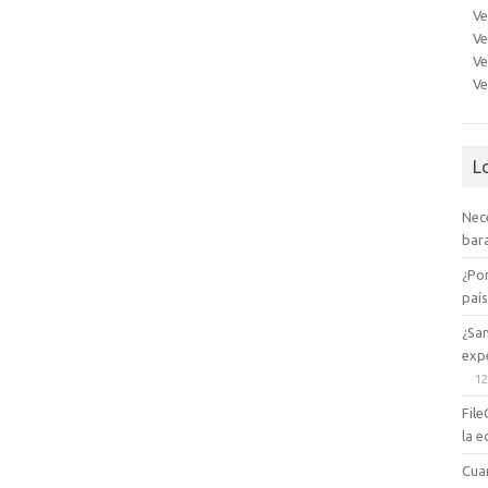
Ve
Ve
Ve
Ve
L
Nec
bara
¿Po
paí
¿Sa
expe
12
File
la e
Cua