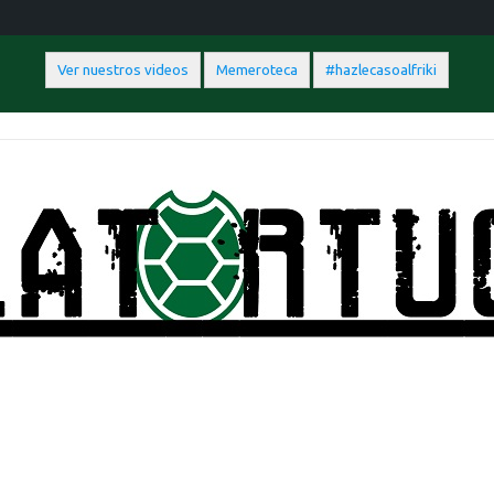
Ver nuestros videos
Memeroteca
#hazlecasoalfriki