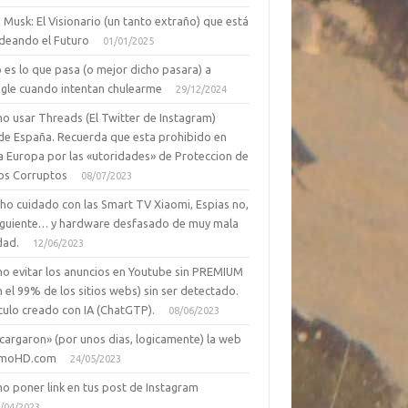
 Musk: El Visionario (un tanto extraño) que está
deando el Futuro
01/01/2025
 es lo que pasa (o mejor dicho pasara) a
gle cuando intentan chulearme
29/12/2024
o usar Threads (El Twitter de Instagram)
de España. Recuerda que esta prohibido en
a Europa por las «utoridades» de Proteccion de
os Corruptos
08/07/2023
ho cuidado con las Smart TV Xiaomi, Espias no,
siguiente… y hardware desfasado de muy mala
dad.
12/06/2023
o evitar los anuncios en Youtube sin PREMIUM
n el 99% de los sitios webs) sin ser detectado.
culo creado con IA (ChatGTP).
08/06/2023
cargaron» (por unos dias, logicamente) la web
moHD.com
24/05/2023
o poner link en tus post de Instagram
/04/2023