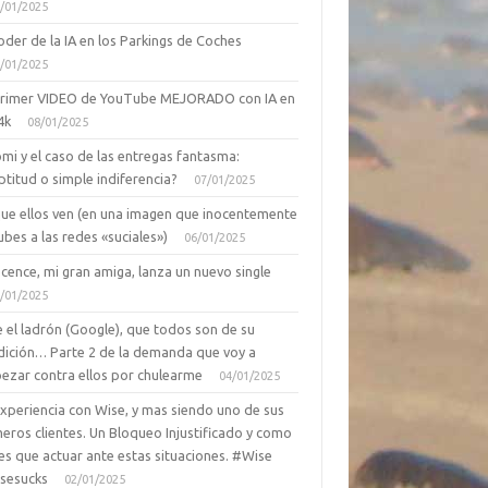
/01/2025
oder de la IA en los Parkings de Coches
/01/2025
primer VIDEO de YouTube MEJORADO con IA en
4k
08/01/2025
mi y el caso de las entregas fantasma:
ptitud o simple indiferencia?
07/01/2025
que ellos ven (en una imagen que inocentemente
ubes a las redes «suciales»)
06/01/2025
cence, mi gran amiga, lanza un nuevo single
/01/2025
 el ladrón (Google), que todos son de su
dición… Parte 2 de la demanda que voy a
ezar contra ellos por chulearme
04/01/2025
Experiencia con Wise, y mas siendo uno de sus
eros clientes. Un Bloqueo Injustificado y como
es que actuar ante estas situaciones. #Wise
sesucks
02/01/2025