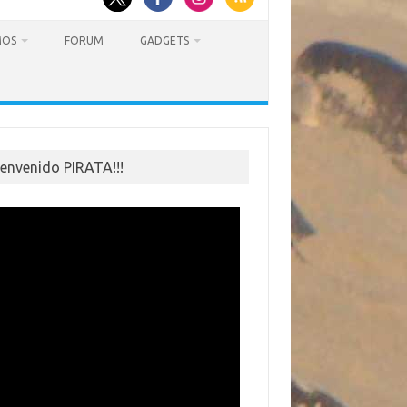
MOS
FORUM
GADGETS
ienvenido PIRATA!!!