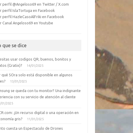
r perfil @Angeloso69 en Twitter / X.com
r perfil IslaTortuga en Facebook
r perfil HazleCasoAlFriki en Facebook
r Canal Angeloso69 en Youtube
o que se dice
esitas usar codigos QR, buenos, bonitos y
tos (Gratix)?
14/01/2025
r qué SOra solo está disponible en algunos
ses?
13/01/2025
msung se queda con tu monitor? Una indignante
riencia con su servicio de atención al cliente
/01/2025
CR.com: ¿Un recurso digital o una operación en
conomía gris?
11/01/2025
nto cuesta un Espectaculo de Drones