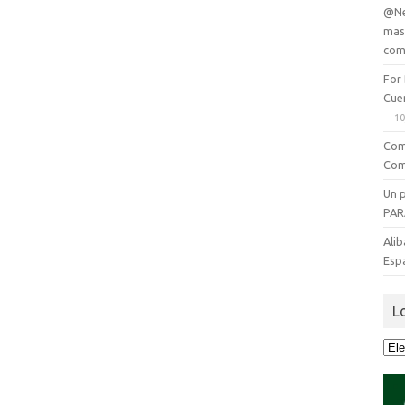
@Ne
mas
com
For
Cue
10
Com
Com
Un 
PAR
Alib
Esp
L
Lo
que
se
dijo