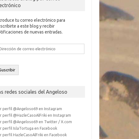
lectrónico
troduce tu correo electrónico para
scribirte a este blog y recibir
tificaciones de nuevas entradas.
rección
e
rreo
ectrónico
Suscribir
as redes sociales del Angeloso
r perfil @Angeloso69 en Instagram
r perfil @HazleCasoAlFriki en Instagram
r perfil @Angeloso69 en Twitter / X.com
r perfil IslaTortuga en Facebook
r perfil HazleCasoAlFriki en Facebook