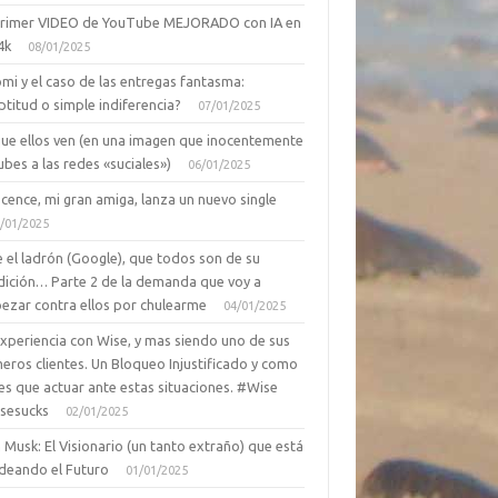
primer VIDEO de YouTube MEJORADO con IA en
4k
08/01/2025
mi y el caso de las entregas fantasma:
ptitud o simple indiferencia?
07/01/2025
que ellos ven (en una imagen que inocentemente
ubes a las redes «suciales»)
06/01/2025
cence, mi gran amiga, lanza un nuevo single
/01/2025
 el ladrón (Google), que todos son de su
dición… Parte 2 de la demanda que voy a
ezar contra ellos por chulearme
04/01/2025
Experiencia con Wise, y mas siendo uno de sus
eros clientes. Un Bloqueo Injustificado y como
es que actuar ante estas situaciones. #Wise
sesucks
02/01/2025
 Musk: El Visionario (un tanto extraño) que está
deando el Futuro
01/01/2025