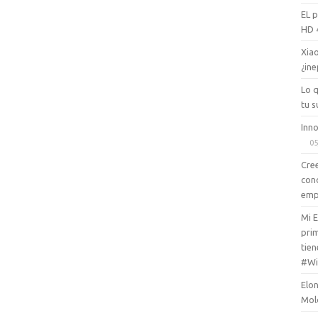
EL 
HD 
Xiao
¿ine
Lo 
tu s
Inno
05
Cree
con
emp
Mi 
prim
tien
#Wi
Elon
Mol