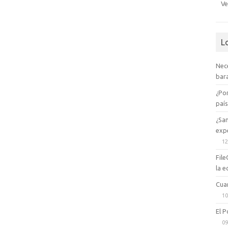
Ve
L
Nec
bara
¿Po
paí
¿Sa
expe
12
File
la e
Cua
10
El P
09