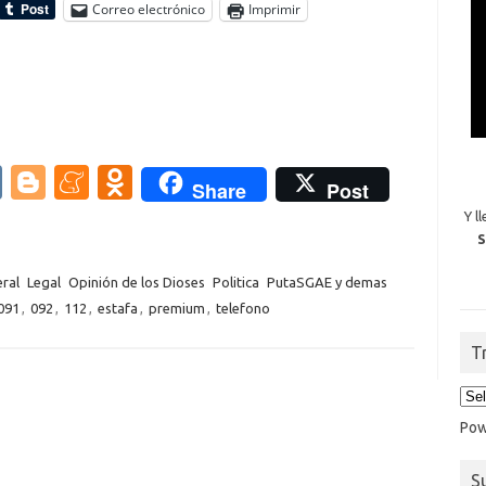
Correo electrónico
Imprimir
V
Bl
M
O
Share
Post
K
o
e
d
Y l
S
g
n
n
g
e
o
ral
Legal
Opinión de los Dioses
Politica
PutaSGAE y demas
091
,
092
,
112
,
estafa
,
premium
,
telefono
er
a
kl
m
as
T
e
sn
ik
Pow
i
S