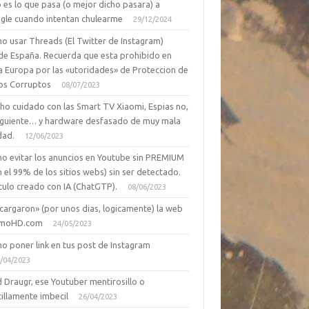
 es lo que pasa (o mejor dicho pasara) a
gle cuando intentan chulearme
29/12/2024
o usar Threads (El Twitter de Instagram)
de España. Recuerda que esta prohibido en
a Europa por las «utoridades» de Proteccion de
os Corruptos
08/07/2023
ho cuidado con las Smart TV Xiaomi, Espias no,
siguiente… y hardware desfasado de muy mala
dad.
12/06/2023
o evitar los anuncios en Youtube sin PREMIUM
n el 99% de los sitios webs) sin ser detectado.
culo creado con IA (ChatGTP).
08/06/2023
cargaron» (por unos dias, logicamente) la web
moHD.com
24/05/2023
o poner link en tus post de Instagram
/04/2023
 Draugr, ese Youtuber mentirosillo o
illamente imbecil
26/04/2023