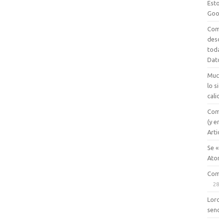
Esto
Goo
Com
des
tod
Dat
Muc
lo 
cali
Com
(y e
Arti
Se «
Ato
Com
28
Lord
senc