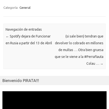
b
te
y
s
gr
n
g
e
o
o
o
r
Li
A
a
g
er
a
kl
m
Categoría:
General
o
n
p
m
er
m
as
p
k
k
p
e
sn
ar
ik
Navegación de entradas
ti
←
Spotify dejara de Funcionar
(si sale bien) tendran que
i
r
en Rusia a partir del 13 de Abril
devolver lo cobrado en millones
de multas … Otra bien gruesa
que se le viene a la #Perraflauta
Colau …
→
Bienvenido PIRATA!!!