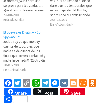
acabemos, ya no sera una
vez, sus ha llenado el disco
sorpresa para los asiduos....
duro con los temporales que
:-)Acabamos de insertar una
estais bajando del Emule,
nueva categoria, que mas
24/08/2009
sobre todo si estais usando
sera esto: "Aqui vamos a
Entrada similar
el mismo disco duro como
25/12/2007
poner links a noticias
unidad principal de Windows
En «Actualidad»
antiguas aparecidas en "la
y de paso alli almacenais lo
El Jueves.es Digital –> Con
isla" y que son buenisimas.
que sus bajais.Pues el otro
Spyware???
como ya tenemos una
dia, con todos los…
Joder, soy yo que me doy
base…
cuenta de todo, o es que
nadie se da cuenta de los
timos que corren por la Red y
nadie hace nada???El otro dia
una amiga Eh!pa? que vive
10/03/2008
aqui en Houston (solo somos
En «Actualidad»
unos 800 aqui, segun el
Consulado, yo creo que
Fa
T
C
W
T
M
V
Bl
M
O
muchos…
c
w
o
h
el
es
K
o
e
d
Share
Post
Save
e
it
p
at
e
se
g
n
n
C