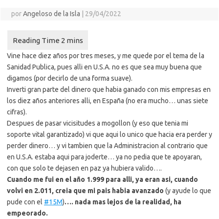
por
Angeloso de la Isla
|
29/04/2022
Vine hace diez años por tres meses, y me quede por el tema de la
Sanidad Publica, pues alli en U.S.A. no es que sea muy buena que
digamos (por decirlo de una forma suave).
Inverti gran parte del dinero que habia ganado con mis empresas en
los diez años anteriores alli, en España (no era mucho… unas siete
cifras).
Despues de pasar vicisitudes a mogollon (y eso que tenia mi
soporte vital garantizado) vi que aqui lo unico que hacia era perder y
perder dinero… y vi tambien que la Administracion al contrario que
en U.S.A. estaba aqui para joderte… ya no pedia que te apoyaran,
con que solo te dejasen en paz ya hubiera valido….
Cuando me fui en el año 1.999 para alli, ya eran asi, cuando
volvi en 2.011, creia que mi pais habia avanzado
(y ayude lo que
pude con el
#15M
)
…. nada mas lejos de la realidad, ha
empeorado.