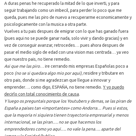
A duras penas he recuperado la mitad de lo que inverti, y para
seguir trabajando como un imbecil, para perder lo poco que me
queda, pues me las piro de nuevo a recuperarme economicamente y
psicologicamente con la musica a otra parte.
Vuelves a tu pais despues de emigrar con lo que has ganado fuera
(pues aqui no se puede ganar nada, solo vivir y dando gracias) y en
vez de conseguir avanzar, retrocedes… pues ahora despues de
pasar el medio siglo de edad con una vision mas centrada… ya veo
que nuestro pais, no tiene remedio.
Asi que me las piro
… ire cerrando mis empresas Españolas poco a
poco
(no se si quedara algo mio por aqui),
residire y tributare en
otro pais, donde si me agradezcan que llegue a innovar y
emprender…. como digo, ESPAÑA, no tiene remedio.
Y yo puedo
decirlo con total conocimiento de causa
.
Y luego os preguntais porque los Youtubers y demas, se las piran de
España a paises tan «importantes» como Andorra… Pues si estos,
que la mayoria ni siquiera tienen trayectoria empresarial y menos
internacional, se las piran…. no se que hacemos los
emprendedores como yo aqui…. no vale la pena…. aparte del