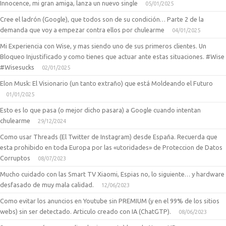
Innocence, mi gran amiga, lanza un nuevo single
05/01/2025
Cree el ladrón (Google), que todos son de su condición… Parte 2 de la
demanda que voy a empezar contra ellos por chulearme
04/01/2025
Mi Experiencia con Wise, y mas siendo uno de sus primeros clientes. Un
Bloqueo Injustificado y como tienes que actuar ante estas situaciones. #Wise
#Wisesucks
02/01/2025
Elon Musk: El Visionario (un tanto extraño) que está Moldeando el Futuro
01/01/2025
Esto es lo que pasa (o mejor dicho pasara) a Google cuando intentan
chulearme
29/12/2024
Como usar Threads (El Twitter de Instagram) desde España. Recuerda que
esta prohibido en toda Europa por las «utoridades» de Proteccion de Datos
Corruptos
08/07/2023
Mucho cuidado con las Smart TV Xiaomi, Espias no, lo siguiente… y hardware
desfasado de muy mala calidad.
12/06/2023
Como evitar los anuncios en Youtube sin PREMIUM (y en el 99% de los sitios
webs) sin ser detectado. Articulo creado con IA (ChatGTP).
08/06/2023