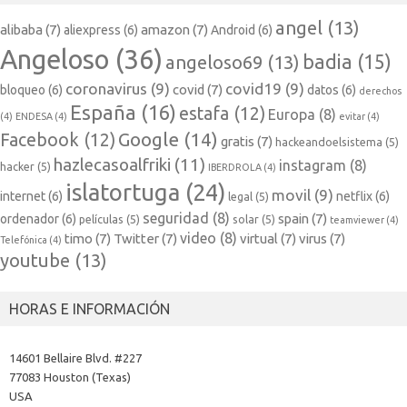
angel
(13)
alibaba
(7)
amazon
(7)
aliexpress
(6)
Android
(6)
Angeloso
(36)
badia
(15)
angeloso69
(13)
coronavirus
(9)
covid19
(9)
covid
(7)
bloqueo
(6)
datos
(6)
derechos
España
(16)
estafa
(12)
Europa
(8)
(4)
ENDESA
(4)
evitar
(4)
Google
(14)
Facebook
(12)
gratis
(7)
hackeandoelsistema
(5)
hazlecasoalfriki
(11)
instagram
(8)
hacker
(5)
IBERDROLA
(4)
islatortuga
(24)
movil
(9)
internet
(6)
netflix
(6)
legal
(5)
seguridad
(8)
spain
(7)
ordenador
(6)
películas
(5)
solar
(5)
teamviewer
(4)
video
(8)
timo
(7)
Twitter
(7)
virtual
(7)
virus
(7)
Telefónica
(4)
youtube
(13)
HORAS E INFORMACIÓN
14601 Bellaire Blvd. #227
77083 Houston (Texas)
USA