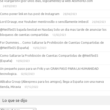
Se «cargaron» (por unos dias, logicamente) la web AtomoHD.com
24/05/2023
Como poner link en tus post de Instagram
28/04/2023
Lord Draugr, ese Youtuber mentirosillo o sencillamente imbecil
26/04/2023
@NetflixES bajada bestial en Nasdaq Solo un dia mas tarde de anunciar los
bloqueos de cuentas compartidas
12/02/2023
For Dummies… Como Saltarse la Prohibición de Cuentas Compartidas de
@NetflixES (España)
10/02/2023
Como Saltarse la Prohibición de Cuentas Compartidas de @NetflixES
(España)
10/02/2023
Un pequeño paso para un Friki y un GRAN PASO PARA LA HUMANIDAD
tecnologica.
02/02/2023
Alibaba Group (Aliexpress para los amigos), llega a España con una nueva
tienda, Miravia
07/12/2022
Lo que se dijo