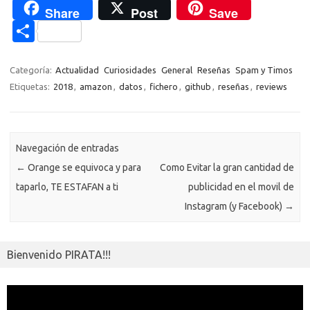
c
w
o
h
el
es
K
o
e
d
Share
Post
Save
e
it
p
at
e
se
g
n
n
C
b
te
y
s
gr
n
g
e
o
o
o
r
Li
A
a
g
er
a
kl
m
Categoría:
Actualidad
Curiosidades
General
Reseñas
Spam y Timos
o
n
p
m
er
m
as
Etiquetas:
2018
,
amazon
,
datos
,
fichero
,
github
,
reseñas
,
reviews
p
k
k
p
e
sn
ar
ik
ti
Navegación de entradas
i
r
←
Orange se equivoca y para
Como Evitar la gran cantidad de
taparlo, TE ESTAFAN a ti
publicidad en el movil de
Instagram (y Facebook)
→
Bienvenido PIRATA!!!