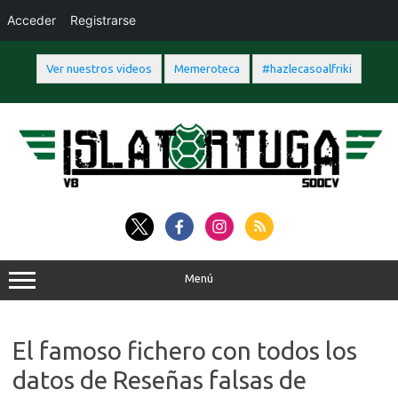
Acceder
Registrarse
Ver nuestros videos
Memeroteca
#hazlecasoalfriki
Saltar
al
contenido
Menú
El famoso fichero con todos los
datos de Reseñas falsas de