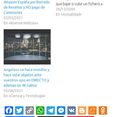
Amazon España por Borrado
que bajar o subir un fichero a
de Reseñas y NO pago de
una velocidad mas o menos
28/12/2006
Comisiones
constante a/desde un site.
En «Actualidad»
05/05/2021
No es valido para la Mula o el
En «Buenas Noticias»
BT, aunque tambien puedes
usarlo con resultados
impredecibles.La formula…
Angeloso se hace invisible y
hace volar objetos ante
vuestros ojos en DIRECTO y
ademas en 4K nativo
03/06/2021
En «Ciencia y Tecnologia»
Fa
T
C
W
T
M
V
Bl
M
O