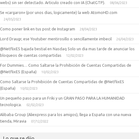
webs) sin ser detectado. Articulo creado con IA (ChatGTP).
08/06/2023
Se «cargaron» (por unos dias, logicamente) la web AtomoHD.com
24/05/2023
Como poner link en tus post de Instagram
28/04/2023
Lord Draugr, ese Youtuber mentirosillo o sencillamente imbecil
26/04/2023
@NetflixES bajada bestial en Nasdaq Solo un dia mas tarde de anunciar los
bloqueos de cuentas compartidas
12/02/2023
For Dummies… Como Saltarse la Prohibición de Cuentas Compartidas de
@NetflixES (España)
10/02/2023
Como Saltarse la Prohibición de Cuentas Compartidas de @NetflixES
(España)
10/02/2023
Un pequeño paso para un Friki y un GRAN PASO PARA LA HUMANIDAD
tecnologica.
02/02/2023
Alibaba Group (Aliexpress para los amigos), llega a España con una nueva
tienda, Miravia
07/12/2022
Lo que se dijo