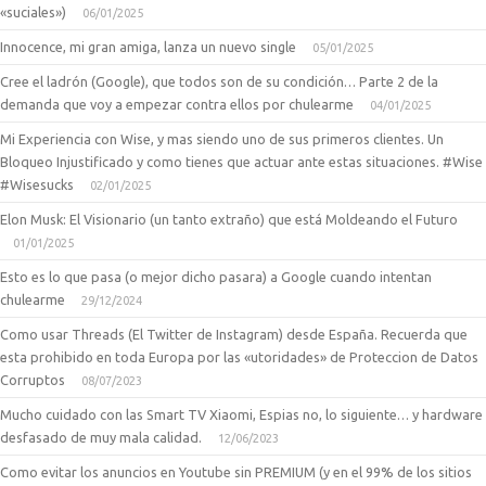
«suciales»)
06/01/2025
Innocence, mi gran amiga, lanza un nuevo single
05/01/2025
Cree el ladrón (Google), que todos son de su condición… Parte 2 de la
demanda que voy a empezar contra ellos por chulearme
04/01/2025
Mi Experiencia con Wise, y mas siendo uno de sus primeros clientes. Un
Bloqueo Injustificado y como tienes que actuar ante estas situaciones. #Wise
#Wisesucks
02/01/2025
Elon Musk: El Visionario (un tanto extraño) que está Moldeando el Futuro
01/01/2025
Esto es lo que pasa (o mejor dicho pasara) a Google cuando intentan
chulearme
29/12/2024
Como usar Threads (El Twitter de Instagram) desde España. Recuerda que
esta prohibido en toda Europa por las «utoridades» de Proteccion de Datos
Corruptos
08/07/2023
Mucho cuidado con las Smart TV Xiaomi, Espias no, lo siguiente… y hardware
desfasado de muy mala calidad.
12/06/2023
Como evitar los anuncios en Youtube sin PREMIUM (y en el 99% de los sitios