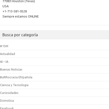
77083 Houston (Texas)
USA
+1-713-581-0528
Siempre estamos ONLINE
Busca por categoría
#15M
Actualidad
AI – IA
Buenas Noticias
BuRRocracia Eh!pañola
Ciencia y Tecnologia
Curiosidades
Domotica
Facebook