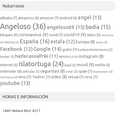
Nubarrones
angel
(13)
alibaba
(7)
amazon
(7)
aliexpress
(6)
Android
(6)
Angeloso
(36)
badia
(15)
angeloso69
(13)
coronavirus
(9)
covid19
(9)
covid
(7)
bloqueo
(6)
datos
(6)
derechos
España
(16)
estafa
(12)
Europa
(8)
(4)
ENDESA
(4)
evitar
(4)
Google
(14)
Facebook
(12)
gratis
(7)
hackeandoelsistema
(5)
hazlecasoalfriki
(11)
instagram
(8)
hacker
(5)
IBERDROLA
(4)
islatortuga
(24)
movil
(9)
internet
(6)
netflix
(6)
legal
(5)
seguridad
(8)
spain
(7)
ordenador
(6)
películas
(5)
solar
(5)
teamviewer
(4)
video
(8)
timo
(7)
Twitter
(7)
virtual
(7)
virus
(7)
Telefónica
(4)
youtube
(13)
HORAS E INFORMACIÓN
14601 Bellaire Blvd. #227