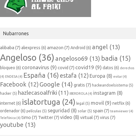
Nubarrones
angel
(13)
alibaba
(7)
amazon
(7)
aliexpress
(6)
Android
(6)
Angeloso
(36)
badia
(15)
angeloso69
(13)
coronavirus
(9)
covid19
(9)
covid
(7)
bloqueo
(6)
datos
(6)
derechos
España
(16)
estafa
(12)
Europa
(8)
(4)
ENDESA
(4)
evitar
(4)
Google
(14)
Facebook
(12)
gratis
(7)
hackeandoelsistema
(5)
hazlecasoalfriki
(11)
instagram
(8)
hacker
(5)
IBERDROLA
(4)
islatortuga
(24)
movil
(9)
internet
(6)
netflix
(6)
legal
(5)
seguridad
(8)
spain
(7)
ordenador
(6)
películas
(5)
solar
(5)
teamviewer
(4)
video
(8)
timo
(7)
Twitter
(7)
virtual
(7)
virus
(7)
Telefónica
(4)
youtube
(13)