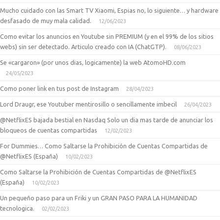
Mucho cuidado con las Smart TV Xiaomi, Espias no, lo siguiente… y hardware
desfasado de muy mala calidad.
12/06/2023
Como evitar los anuncios en Youtube sin PREMIUM (y en el 99% de los sitios
webs) sin ser detectado. Articulo creado con IA (ChatGTP).
08/06/2023
Se «cargaron» (por unos dias, logicamente) la web AtomoHD.com
24/05/2023
Como poner link en tus post de Instagram
28/04/2023
Lord Draugr, ese Youtuber mentirosillo o sencillamente imbecil
26/04/2023
@NetflixES bajada bestial en Nasdaq Solo un dia mas tarde de anunciar los
bloqueos de cuentas compartidas
12/02/2023
For Dummies… Como Saltarse la Prohibición de Cuentas Compartidas de
@NetflixES (España)
10/02/2023
Como Saltarse la Prohibición de Cuentas Compartidas de @NetflixES
(España)
10/02/2023
Un pequeño paso para un Friki y un GRAN PASO PARA LA HUMANIDAD
tecnologica.
02/02/2023