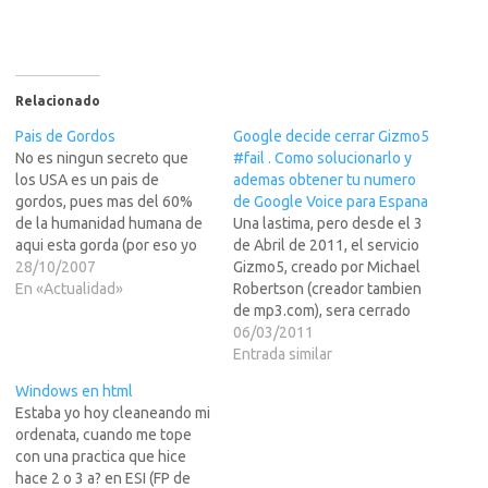
Relacionado
Pais de Gordos
Google decide cerrar Gizmo5
No es ningun secreto que
#fail . Como solucionarlo y
los USA es un pais de
ademas obtener tu numero
gordos, pues mas del 60%
de Google Voice para Espana
de la humanidad humana de
Una lastima, pero desde el 3
aqui esta gorda (por eso yo
de Abril de 2011, el servicio
paso tan desapercibido, y
28/10/2007
Gizmo5, creado por Michael
eso que no soy un gordo
En «Actualidad»
Robertson (creador tambien
gorod tipo Mcdonalds de
de mp3.com), sera cerrado
toda la vida)... entre otros
por Google.Y porque pongo
06/03/2011
motivos porque a parte…
#fail para Twitter aqui? Pues
Entrada similar
porque Google basa su
Windows en html
decision en que no es
Estaba yo hoy cleaneando mi
necesario pues existe
ordenata, cuando me tope
Google Voice, pero el
con una practica que hice
problema es…
hace 2 o 3 a? en ESI (FP de