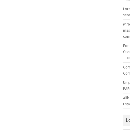
Lord
senc
@Ne
mas
com
For
Cue
10
Com
Com
Un 
PAR
Alib
Esp
L