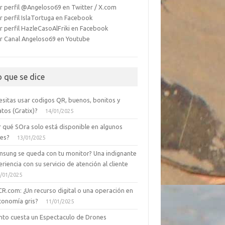
r perfil @Angeloso69 en Twitter / X.com
r perfil IslaTortuga en Facebook
r perfil HazleCasoAlFriki en Facebook
r Canal Angeloso69 en Youtube
o que se dice
esitas usar codigos QR, buenos, bonitos y
tos (Gratix)?
14/01/2025
r qué SOra solo está disponible en algunos
ses?
13/01/2025
msung se queda con tu monitor? Una indignante
riencia con su servicio de atención al cliente
/01/2025
CR.com: ¿Un recurso digital o una operación en
conomía gris?
11/01/2025
nto cuesta un Espectaculo de Drones