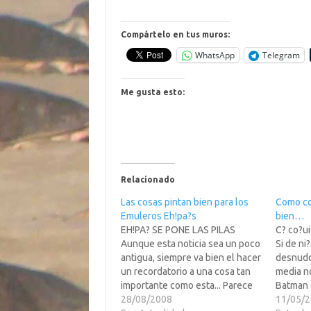
Compártelo en tus muros:
WhatsApp
Telegram
Me gusta esto:
Relacionado
Las cosas pintan bien para los
Como co
Emuleros Eh!pa?s
bien…
EH!PA? SE PONE LAS PILAS
C? co?u
Aunque esta noticia sea un poco
Si de ni
antigua, siempre va bien el hacer
desnudo
un recordatorio a una cosa tan
media n
importante como esta... Parece
Batman 
que en Eh!pa?a cosa pinta bien
28/08/2008
Bella Du
11/05/