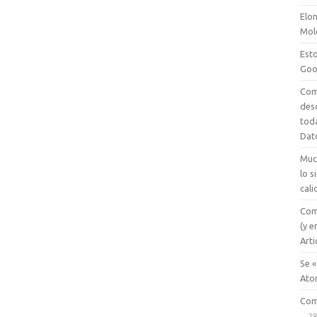
Elon
Mol
Esto
Goo
Com
des
tod
Dat
Muc
lo 
cali
Com
(y e
Arti
Se «
Ato
Com
28