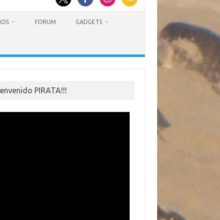
MOS
FORUM
GADGETS
ienvenido PIRATA!!!