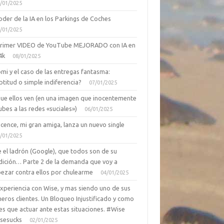
/01/2025
oder de la IA en los Parkings de Coches
/01/2025
primer VIDEO de YouTube MEJORADO con IA en
4k
08/01/2025
mi y el caso de las entregas fantasma:
ptitud o simple indiferencia?
07/01/2025
que ellos ven (en una imagen que inocentemente
ubes a las redes «suciales»)
06/01/2025
cence, mi gran amiga, lanza un nuevo single
/01/2025
 el ladrón (Google), que todos son de su
dición… Parte 2 de la demanda que voy a
ezar contra ellos por chulearme
04/01/2025
Experiencia con Wise, y mas siendo uno de sus
eros clientes. Un Bloqueo Injustificado y como
es que actuar ante estas situaciones. #Wise
sesucks
02/01/2025