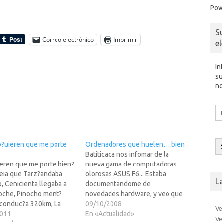
Pow
S
Correo electrónico
Imprimir
e
In
su
no
Di
d
co
el
?uieren que me porte
Ordenadores que huelen… bien
Batiticaca nos infomar de la
ieren que me porte bien?
nueva gama de computadoras
?eia que Tarz?andaba
olorosas ASUS F6... Estaba
L
, Cenicienta llegaba a
documentandome de
oche, Pinocho ment?
novedades hardware, y veo que
conduc?a 320km, La
ASUS lanz?mputadoras
09/10/2008
Ve
rmiente todo el dia
2011
aromatizadas y con colores. Se
En «Actualidad»
Ve