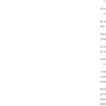
10
El P
09
EL 
HD 
Xiao
¿ine
Lo 
tu s
Inno
05
Cree
con
emp
Mi 
prim
tien
#Wi