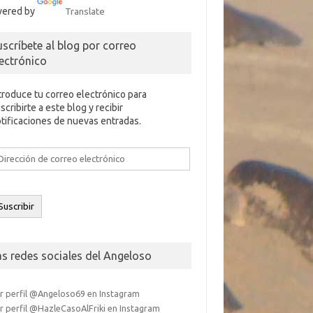
ered by
Translate
uscríbete al blog por correo
lectrónico
troduce tu correo electrónico para
scribirte a este blog y recibir
tificaciones de nuevas entradas.
rección
e
rreo
ectrónico
Suscribir
as redes sociales del Angeloso
r perfil @Angeloso69 en Instagram
r perfil @HazleCasoAlFriki en Instagram