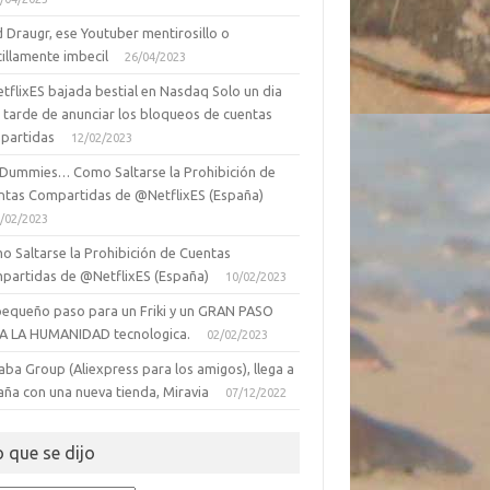
 Draugr, ese Youtuber mentirosillo o
illamente imbecil
26/04/2023
tflixES bajada bestial en Nasdaq Solo un dia
 tarde de anunciar los bloqueos de cuentas
partidas
12/02/2023
 Dummies… Como Saltarse la Prohibición de
ntas Compartidas de @NetflixES (España)
/02/2023
o Saltarse la Prohibición de Cuentas
partidas de @NetflixES (España)
10/02/2023
pequeño paso para un Friki y un GRAN PASO
A LA HUMANIDAD tecnologica.
02/02/2023
aba Group (Aliexpress para los amigos), llega a
aña con una nueva tienda, Miravia
07/12/2022
o que se dijo