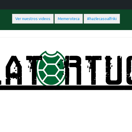
Ver nuestros videos
Memeroteca
#hazlecasoalfriki