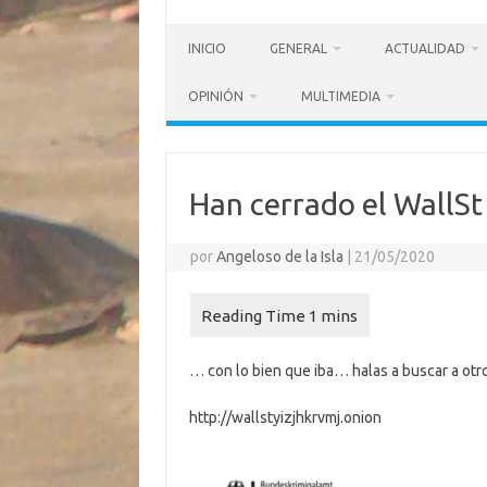
INICIO
GENERAL
ACTUALIDAD
OPINIÓN
MULTIMEDIA
Han cerrado el WallS
por
Angeloso de la Isla
|
21/05/2020
… con lo bien que iba… halas a buscar a otro
http://wallstyizjhkrvmj.onion