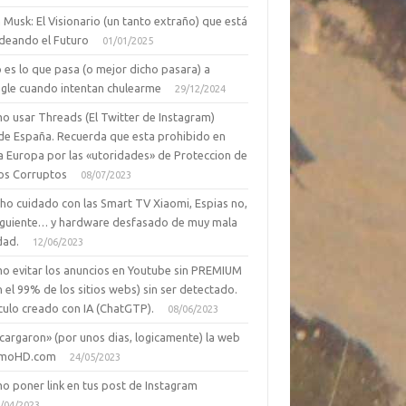
 Musk: El Visionario (un tanto extraño) que está
deando el Futuro
01/01/2025
 es lo que pasa (o mejor dicho pasara) a
gle cuando intentan chulearme
29/12/2024
o usar Threads (El Twitter de Instagram)
de España. Recuerda que esta prohibido en
a Europa por las «utoridades» de Proteccion de
os Corruptos
08/07/2023
ho cuidado con las Smart TV Xiaomi, Espias no,
siguiente… y hardware desfasado de muy mala
dad.
12/06/2023
o evitar los anuncios en Youtube sin PREMIUM
n el 99% de los sitios webs) sin ser detectado.
culo creado con IA (ChatGTP).
08/06/2023
cargaron» (por unos dias, logicamente) la web
moHD.com
24/05/2023
o poner link en tus post de Instagram
/04/2023