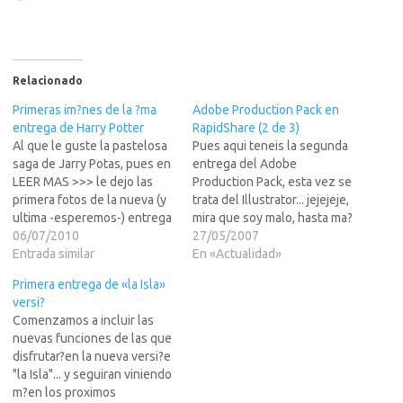
Relacionado
Primeras im?nes de la ?ma
Adobe Production Pack en
entrega de Harry Potter
RapidShare (2 de 3)
Al que le guste la pastelosa
Pues aqui teneis la segunda
saga de Jarry Potas, pues en
entrega del Adobe
LEER MAS >>> le dejo las
Production Pack, esta vez se
primera fotos de la nueva (y
trata del Illustrator... jejejeje,
ultima -esperemos-) entrega
mira que soy malo, hasta ma?
de esta serie de bodrio
06/07/2010
dejo el PRemiere Pro
27/05/2007
metrajes con un
Entrada similar
CS3.Salu2AngelosoAdobe
En «Actualidad»
presupuesto multimillonario
Production Pack en
Primera entrega de «la Isla»
que no se como le puede
RapidShare (2 de 3)
versi?
gustar a alguienHalas a
Comenzamos a incluir las
MASOQUEARSE MAS
nuevas funciones de las que
>>>@Angeloso69Aqui…
disfrutar?en la nueva versi?e
"la Isla"... y seguiran viniendo
m?en los proximos