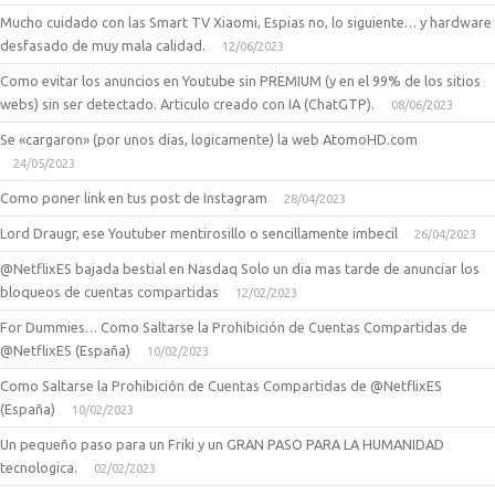
Mucho cuidado con las Smart TV Xiaomi, Espias no, lo siguiente… y hardware
desfasado de muy mala calidad.
12/06/2023
Como evitar los anuncios en Youtube sin PREMIUM (y en el 99% de los sitios
webs) sin ser detectado. Articulo creado con IA (ChatGTP).
08/06/2023
Se «cargaron» (por unos dias, logicamente) la web AtomoHD.com
24/05/2023
Como poner link en tus post de Instagram
28/04/2023
Lord Draugr, ese Youtuber mentirosillo o sencillamente imbecil
26/04/2023
@NetflixES bajada bestial en Nasdaq Solo un dia mas tarde de anunciar los
bloqueos de cuentas compartidas
12/02/2023
For Dummies… Como Saltarse la Prohibición de Cuentas Compartidas de
@NetflixES (España)
10/02/2023
Como Saltarse la Prohibición de Cuentas Compartidas de @NetflixES
(España)
10/02/2023
Un pequeño paso para un Friki y un GRAN PASO PARA LA HUMANIDAD
tecnologica.
02/02/2023