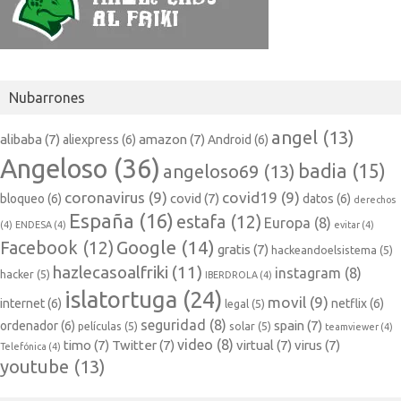
Nubarrones
angel
(13)
alibaba
(7)
amazon
(7)
aliexpress
(6)
Android
(6)
Angeloso
(36)
badia
(15)
angeloso69
(13)
coronavirus
(9)
covid19
(9)
covid
(7)
bloqueo
(6)
datos
(6)
derechos
España
(16)
estafa
(12)
Europa
(8)
(4)
ENDESA
(4)
evitar
(4)
Google
(14)
Facebook
(12)
gratis
(7)
hackeandoelsistema
(5)
hazlecasoalfriki
(11)
instagram
(8)
hacker
(5)
IBERDROLA
(4)
islatortuga
(24)
movil
(9)
internet
(6)
netflix
(6)
legal
(5)
seguridad
(8)
spain
(7)
ordenador
(6)
películas
(5)
solar
(5)
teamviewer
(4)
video
(8)
timo
(7)
Twitter
(7)
virtual
(7)
virus
(7)
Telefónica
(4)
youtube
(13)