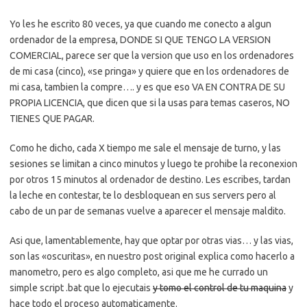
Yo les he escrito 80 veces, ya que cuando me conecto a algun
ordenador de la empresa, DONDE SI QUE TENGO LA VERSION
COMERCIAL, parece ser que la version que uso en los ordenadores
de mi casa (cinco), «se pringa» y quiere que en los ordenadores de
mi casa, tambien la compre…. y es que eso VA EN CONTRA DE SU
PROPIA LICENCIA, que dicen que si la usas para temas caseros, NO
TIENES QUE PAGAR.
Como he dicho, cada X tiempo me sale el mensaje de turno, y las
sesiones se limitan a cinco minutos y luego te prohibe la reconexion
por otros 15 minutos al ordenador de destino. Les escribes, tardan
la leche en contestar, te lo desbloquean en sus servers pero al
cabo de un par de semanas vuelve a aparecer el mensaje maldito.
Asi que, lamentablemente, hay que optar por otras vias… y las vias,
son las «oscuritas», en nuestro post original explica como hacerlo a
manometro, pero es algo completo, asi que me he currado un
simple script .bat que lo ejecutais
y tomo el control de tu maquina
y
hace todo el proceso automaticamente.