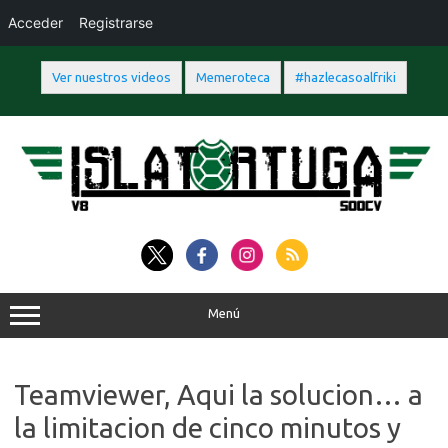
Acceder
Registrarse
Ver nuestros videos
Memeroteca
#hazlecasoalfriki
Saltar
al
contenido
Menú
Teamviewer, Aqui la solucion… a
la limitacion de cinco minutos y