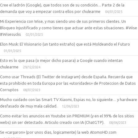
Cree el ladrón (Google), que todos son de su condición… Parte 2 de la
demanda que voy a empezar contra ellos por chulearme
04/01/2025
Mi Experiencia con Wise, y mas siendo uno de sus primeros clientes. Un
Bloqueo Injustificado y como tienes que actuar ante estas situaciones. #Wise
#Wisesucks
02/01/2025
Elon Musk: El Visionario (un tanto extraño) que está Moldeando el Futuro
01/01/2025
Esto es lo que pasa (o mejor dicho pasara) a Google cuando intentan
chulearme
29/12/2024
Como usar Threads (El Twitter de Instagram) desde España. Recuerda que
esta prohibido en toda Europa por las «utoridades» de Proteccion de Datos
Corruptos
08/07/2023
Mucho cuidado con las Smart TV Xiaomi, Espias no, lo siguiente… y hardware
desfasado de muy mala calidad.
12/06/2023
Como evitar los anuncios en Youtube sin PREMIUM (y en el 99% de los sitios
webs) sin ser detectado. Articulo creado con IA (ChatGTP).
08/06/2023
Se «cargaron» (por unos dias, logicamente) la web AtomoHD.com