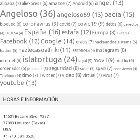
angel
(13)
alibaba
(7)
amazon
(7)
aliexpress
(6)
Android
(6)
Angeloso
(36)
badia
(15)
angeloso69
(13)
coronavirus
(9)
covid19
(9)
covid
(7)
bloqueo
(6)
datos
(6)
derechos
España
(16)
estafa
(12)
Europa
(8)
(4)
ENDESA
(4)
evitar
(4)
Google
(14)
Facebook
(12)
gratis
(7)
hackeandoelsistema
(5)
hazlecasoalfriki
(11)
instagram
(8)
hacker
(5)
IBERDROLA
(4)
islatortuga
(24)
movil
(9)
internet
(6)
netflix
(6)
legal
(5)
seguridad
(8)
spain
(7)
ordenador
(6)
películas
(5)
solar
(5)
teamviewer
(4)
video
(8)
timo
(7)
Twitter
(7)
virtual
(7)
virus
(7)
Telefónica
(4)
youtube
(13)
HORAS E INFORMACIÓN
14601 Bellaire Blvd. #227
77083 Houston (Texas)
USA
+1-713-581-0528