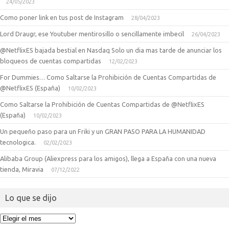
24/05/2023
Como poner link en tus post de Instagram
28/04/2023
Lord Draugr, ese Youtuber mentirosillo o sencillamente imbecil
26/04/2023
@NetflixES bajada bestial en Nasdaq Solo un dia mas tarde de anunciar los
bloqueos de cuentas compartidas
12/02/2023
For Dummies… Como Saltarse la Prohibición de Cuentas Compartidas de
@NetflixES (España)
10/02/2023
Como Saltarse la Prohibición de Cuentas Compartidas de @NetflixES
(España)
10/02/2023
Un pequeño paso para un Friki y un GRAN PASO PARA LA HUMANIDAD
tecnologica.
02/02/2023
Alibaba Group (Aliexpress para los amigos), llega a España con una nueva
tienda, Miravia
07/12/2022
Lo que se dijo
Lo
que