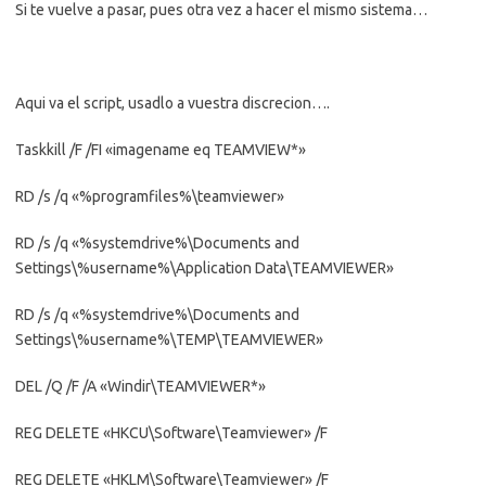
Si te vuelve a pasar, pues otra vez a hacer el mismo sistema…
Aqui va el script, usadlo a vuestra discrecion….
Taskkill /F /FI «imagename eq TEAMVIEW*»
RD /s /q «%programfiles%\teamviewer»
RD /s /q «%systemdrive%\Documents and
Settings\%username%\Application Data\TEAMVIEWER»
RD /s /q «%systemdrive%\Documents and
Settings\%username%\TEMP\TEAMVIEWER»
DEL /Q /F /A «Windir\TEAMVIEWER*»
REG DELETE «HKCU\Software\Teamviewer» /F
REG DELETE «HKLM\Software\Teamviewer» /F