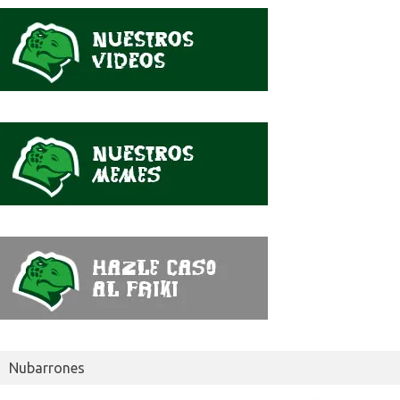
se
dijo
Nubarrones