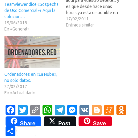
aqui para vuestro deleite... y
Teamviewer dice «Sospecha
es que desde hace unas
de Uso Comercial»? Aqui la
horas ya esta disponible en
solucion…
el Market de Android la
17/02/2011
15/06/2018
version 6 de TeamViewer,
Entrada similar
En «General»
que es la primera version
que aparece para esta
plataformay que en menos
de 12 horas de su…
Ordenadores en «La Nube»,
no solo datos.
27/02/2017
En «Actualidad»
Fa
T
C
W
T
M
V
Bl
M
O
c
w
o
h
el
es
K
o
e
d
Share
Post
Save
e
it
p
at
e
se
g
n
n
C