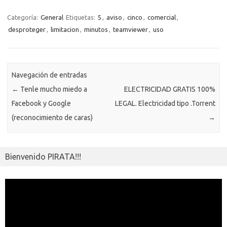
b
te
y
s
gr
n
g
e
o
o
o
r
Li
A
a
g
er
a
kl
m
Categoría:
General
Etiquetas:
5
,
aviso
,
cinco
,
comercial
,
o
n
p
m
er
m
as
desproteger
,
limitacion
,
minutos
,
teamviewer
,
uso
p
k
k
p
e
sn
ar
ik
ti
Navegación de entradas
i
r
←
Tenle mucho miedo a
ELECTRICIDAD GRATIS 100%
Facebook y Google
LEGAL. Electricidad tipo .Torrent
(reconocimiento de caras)
→
Bienvenido PIRATA!!!