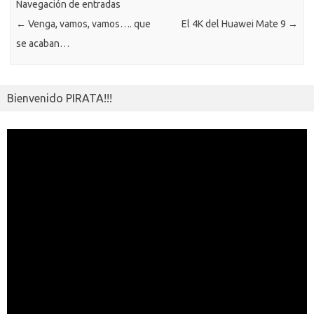
ik
Navegación de entradas
ti
←
Venga, vamos, vamos…. que
El 4K del Huawei Mate 9
→
i
r
se acaban…
Bienvenido PIRATA!!!