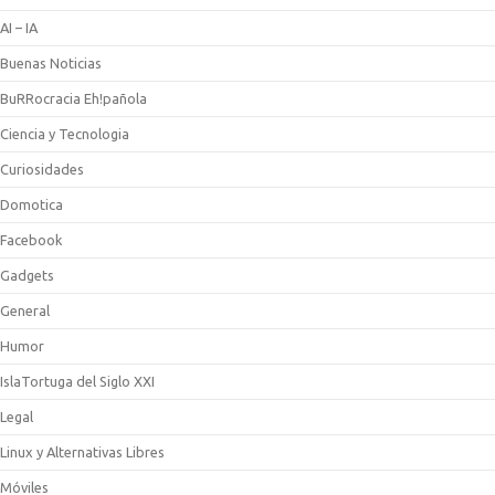
AI – IA
Buenas Noticias
BuRRocracia Eh!pañola
Ciencia y Tecnologia
Curiosidades
Domotica
Facebook
Gadgets
General
Humor
IslaTortuga del Siglo XXI
Legal
Linux y Alternativas Libres
Móviles