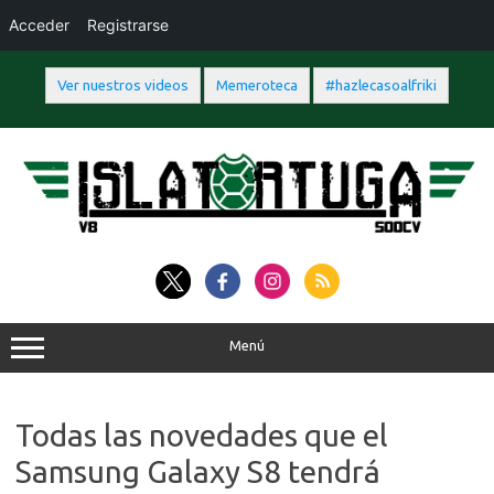
Acceder
Registrarse
Ver nuestros videos
Memeroteca
#hazlecasoalfriki
Saltar
al
contenido
Menú
Todas las novedades que el
Samsung Galaxy S8 tendrá