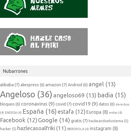
Nubarrones
angel
(13)
alibaba
(7)
amazon
(7)
aliexpress
(6)
Android
(6)
Angeloso
(36)
badia
(15)
angeloso69
(13)
coronavirus
(9)
covid19
(9)
covid
(7)
bloqueo
(6)
datos
(6)
derechos
España
(16)
estafa
(12)
Europa
(8)
(4)
ENDESA
(4)
evitar
(4)
Google
(14)
Facebook
(12)
gratis
(7)
hackeandoelsistema
(5)
hazlecasoalfriki
(11)
instagram
(8)
hacker
(5)
IBERDROLA
(4)