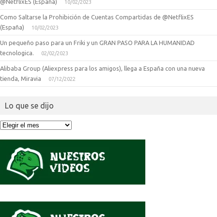
@NetflixES (España)
10/02/2023
Como Saltarse la Prohibición de Cuentas Compartidas de @NetflixES
(España)
10/02/2023
Un pequeño paso para un Friki y un GRAN PASO PARA LA HUMANIDAD
tecnologica.
02/02/2023
Alibaba Group (Aliexpress para los amigos), llega a España con una nueva
tienda, Miravia
07/12/2022
Lo que se dijo
Lo
que
se
dijo