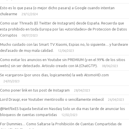
Esto es lo que pasa (o mejor dicho pasara) a Google cuando intentan
chulearme
29/12/2024
Como usar Threads (El Twitter de Instagram) desde España. Recuerda que
esta prohibido en toda Europa por las «utoridades» de Proteccion de Datos
Corruptos
08/07/2023
Mucho cuidado con las Smart TV Xiaomi, Espias no, lo siguiente… y hardware
desfasado de muy mala calidad.
12/06/2023
Como evitar los anuncios en Youtube sin PREMIUM (y en el 99% de los sitios
webs) sin ser detectado. Articulo creado con IA (ChatGTP).
08/06/2023
Se «cargaron» (por unos dias, logicamente) la web AtomoHD.com
24/05/2023
Como poner link en tus post de Instagram
28/04/2023
Lord Draugr, ese Youtuber mentirosillo o sencillamente imbecil
26/04/2023
@NetflixES bajada bestial en Nasdaq Solo un dia mas tarde de anunciar los
bloqueos de cuentas compartidas
12/02/2023
For Dummies… Como Saltarse la Prohibición de Cuentas Compartidas de