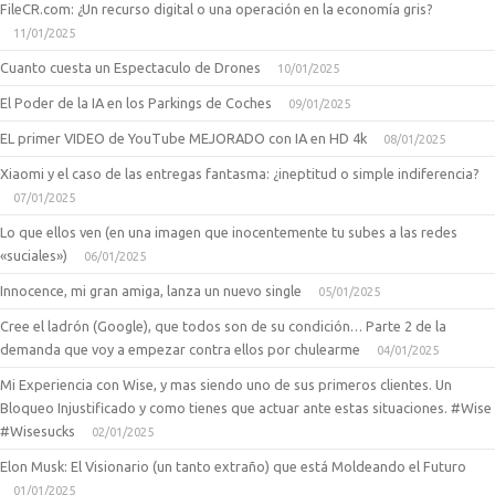
FileCR.com: ¿Un recurso digital o una operación en la economía gris?
11/01/2025
Cuanto cuesta un Espectaculo de Drones
10/01/2025
El Poder de la IA en los Parkings de Coches
09/01/2025
EL primer VIDEO de YouTube MEJORADO con IA en HD 4k
08/01/2025
Xiaomi y el caso de las entregas fantasma: ¿ineptitud o simple indiferencia?
07/01/2025
Lo que ellos ven (en una imagen que inocentemente tu subes a las redes
«suciales»)
06/01/2025
Innocence, mi gran amiga, lanza un nuevo single
05/01/2025
Cree el ladrón (Google), que todos son de su condición… Parte 2 de la
demanda que voy a empezar contra ellos por chulearme
04/01/2025
Mi Experiencia con Wise, y mas siendo uno de sus primeros clientes. Un
Bloqueo Injustificado y como tienes que actuar ante estas situaciones. #Wise
#Wisesucks
02/01/2025
Elon Musk: El Visionario (un tanto extraño) que está Moldeando el Futuro
01/01/2025