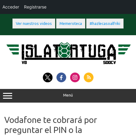
Acceder
Registrarse
Ver nuestros videos
Memeroteca
#hazlecasoalfriki
Saltar
al
contenido
Menú
Vodafone te cobrará por
preguntar el PIN o la