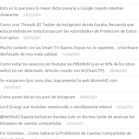
Esto es lo que pasa (o mejor dicho pasara) a Google cuando intentan
chulearme
29/12/2024
Como usar Threads (El Twitter de Instagram) desde España. Recuerda que
esta prohibido en toda Europa por las «utoridades» de Proteccion de Datos
Corruptos
08/07/2023
Mucho cuidado con las Smart TV Xiaomi, Espias no, lo siguiente… y hardware
desfasado de muy mala calidad.
12/06/2023
Como evitar los anuncios en Youtube sin PREMIUM (y en el 99% de los sitios
webs) sin ser detectado. Articulo creado con IA (ChatGTP).
08/06/2023
Se «cargaron» (por unos dias, logicamente) la web AtomoHD.com
24/05/2023
Como poner link en tus post de Instagram
28/04/2023
Lord Draugr, ese Youtuber mentirosillo o sencillamente imbecil
26/04/2023
@NetflixES bajada bestial en Nasdaq Solo un dia mas tarde de anunciar los
bloqueos de cuentas compartidas
12/02/2023
For Dummies… Como Saltarse la Prohibición de Cuentas Compartidas de