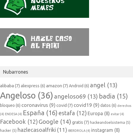
Nubarrones
angel
(13)
alibaba
(7)
amazon
(7)
aliexpress
(6)
Android
(6)
Angeloso
(36)
badia
(15)
angeloso69
(13)
coronavirus
(9)
covid19
(9)
covid
(7)
bloqueo
(6)
datos
(6)
derechos
España
(16)
estafa
(12)
Europa
(8)
(4)
ENDESA
(4)
evitar
(4)
Google
(14)
Facebook
(12)
gratis
(7)
hackeandoelsistema
(5)
hazlecasoalfriki
(11)
instagram
(8)
hacker
(5)
IBERDROLA
(4)