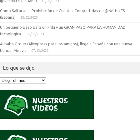
@NetflixES (España)
10/02/2023
Como Saltarse la Prohibición de Cuentas Compartidas de @NetflixES
(España)
10/02/2023
Un pequeño paso para un Friki y un GRAN PASO PARA LA HUMANIDAD
tecnologica.
02/02/2023
Alibaba Group (Aliexpress para los amigos), llega a España con una nueva
tienda, Miravia
07/12/2022
Lo que se dijo
Lo
que
se
dijo