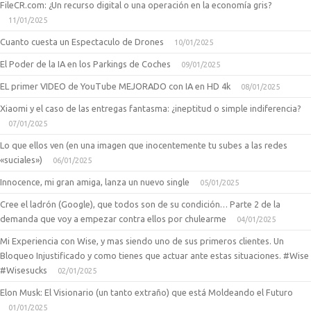
FileCR.com: ¿Un recurso digital o una operación en la economía gris?
11/01/2025
Cuanto cuesta un Espectaculo de Drones
10/01/2025
El Poder de la IA en los Parkings de Coches
09/01/2025
EL primer VIDEO de YouTube MEJORADO con IA en HD 4k
08/01/2025
Xiaomi y el caso de las entregas fantasma: ¿ineptitud o simple indiferencia?
07/01/2025
Lo que ellos ven (en una imagen que inocentemente tu subes a las redes
«suciales»)
06/01/2025
Innocence, mi gran amiga, lanza un nuevo single
05/01/2025
Cree el ladrón (Google), que todos son de su condición… Parte 2 de la
demanda que voy a empezar contra ellos por chulearme
04/01/2025
Mi Experiencia con Wise, y mas siendo uno de sus primeros clientes. Un
Bloqueo Injustificado y como tienes que actuar ante estas situaciones. #Wise
#Wisesucks
02/01/2025
Elon Musk: El Visionario (un tanto extraño) que está Moldeando el Futuro
01/01/2025