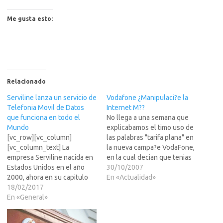
Me gusta esto:
Relacionado
Serviline lanza un servicio de
Vodafone ¿Manipulaci?e la
Telefonia Movil de Datos
Internet M??
que funciona en todo el
No llega a una semana que
Mundo
explicabamos el timo uso de
[vc_row][vc_column]
las palabras "tarifa plana" en
[vc_column_text] La
la nueva campa?e VodaFone,
empresa Serviline nacida en
en la cual decian que tenias
Estados Unidos en el año
una "tarifa plana" de 100
30/10/2007
2000, ahora en su capitulo
conexiones y 5 megas (de
En «Actualidad»
Español, esta lanzando unas
18/02/2017
contenidos, no de ancho de
nuevas tarjetas de acceso a
En «General»
banda) al mes. Yo ya ponia en
Internet móvil que funcionan
entredicho a…
en todo el mundo. Estas