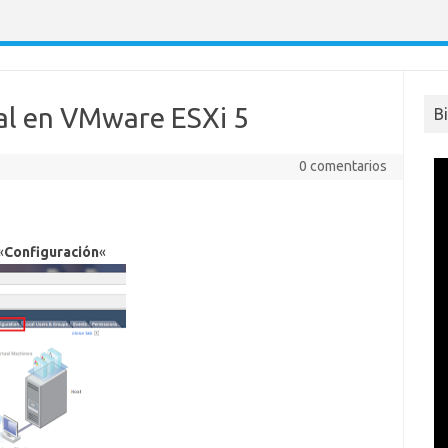
al en VMware ESXi 5
B
0 comentarios
«
Configuración
«