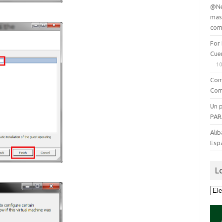
@Ne
mas
com
For
Cue
10
Com
Com
Un 
PAR
Alib
Esp
L
Lo
que
se
dijo