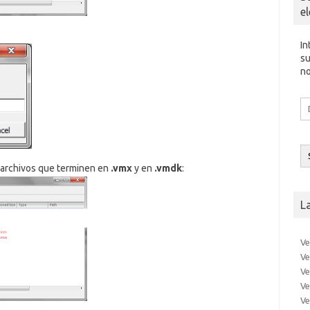
e
In
su
no
Di
d
co
el
 archivos que terminen en
.vmx
y en
.vmdk
:
L
Ve
Ve
Ve
Ve
Ve