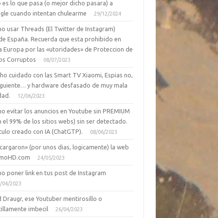
 es lo que pasa (o mejor dicho pasara) a
gle cuando intentan chulearme
29/12/2024
o usar Threads (El Twitter de Instagram)
de España. Recuerda que esta prohibido en
a Europa por las «utoridades» de Proteccion de
os Corruptos
08/07/2023
ho cuidado con las Smart TV Xiaomi, Espias no,
siguiente… y hardware desfasado de muy mala
dad.
12/06/2023
o evitar los anuncios en Youtube sin PREMIUM
n el 99% de los sitios webs) sin ser detectado.
culo creado con IA (ChatGTP).
08/06/2023
cargaron» (por unos dias, logicamente) la web
moHD.com
24/05/2023
o poner link en tus post de Instagram
/04/2023
 Draugr, ese Youtuber mentirosillo o
illamente imbecil
26/04/2023