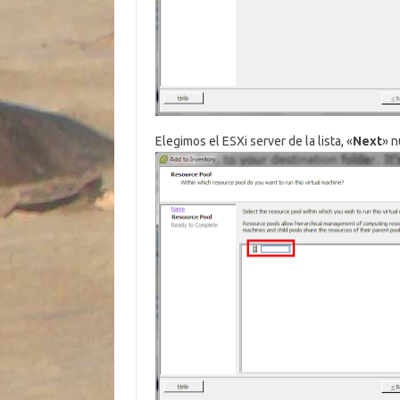
Elegimos el ESXi server de la lista, «
Next
» 