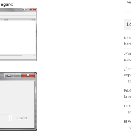
Ve
Pegar
«:
L
Nec
bara
¿Po
paí
¿Sa
expe
12
File
la e
Cua
10
El P
09