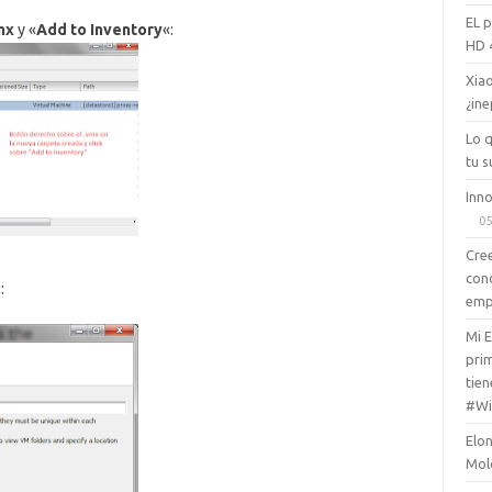
EL 
mx
y «
Add to Inventory
«:
HD 
Xiao
¿ine
Lo 
tu s
Inno
05
Cree
con
:
emp
Mi 
prim
tien
#Wi
Elon
Mol