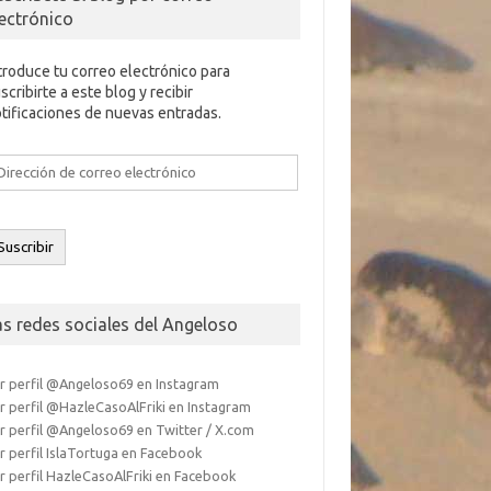
lectrónico
troduce tu correo electrónico para
scribirte a este blog y recibir
tificaciones de nuevas entradas.
rección
e
rreo
ectrónico
Suscribir
as redes sociales del Angeloso
r perfil @Angeloso69 en Instagram
r perfil @HazleCasoAlFriki en Instagram
r perfil @Angeloso69 en Twitter / X.com
r perfil IslaTortuga en Facebook
r perfil HazleCasoAlFriki en Facebook