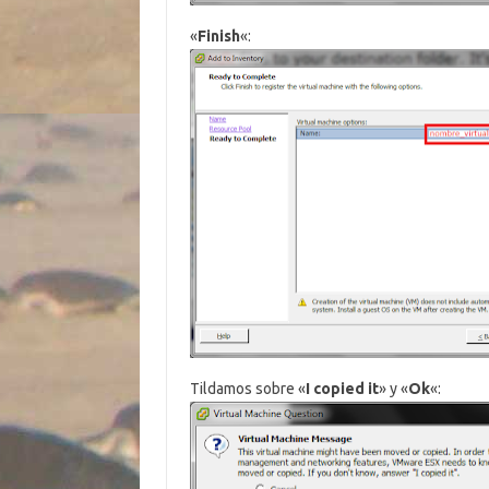
«
Finish
«:
Tildamos sobre «
I copied it
» y «
Ok
«: