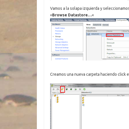
Vamos a la solapa izquierda y seleccionamos
«
Browse Datastore…
«
Creamos una nueva carpeta haciendo click en