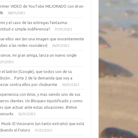
primer VIDEO de YouTube MEJORADO con IA en
4k
08/01/2025
mi y el caso de las entregas fantasma:
ptitud o simple indiferencia?
07/01/2025
que ellos ven (en una imagen que inocentemente
ubes a las redes «suciales»)
06/01/2025
cence, mi gran amiga, lanza un nuevo single
/01/2025
 el ladrón (Google), que todos son de su
dición… Parte 2 de la demanda que voy a
ezar contra ellos por chulearme
04/01/2025
Experiencia con Wise, y mas siendo uno de sus
eros clientes. Un Bloqueo Injustificado y como
es que actuar ante estas situaciones. #Wise
sesucks
02/01/2025
 Musk: El Visionario (un tanto extraño) que está
deando el Futuro
01/01/2025