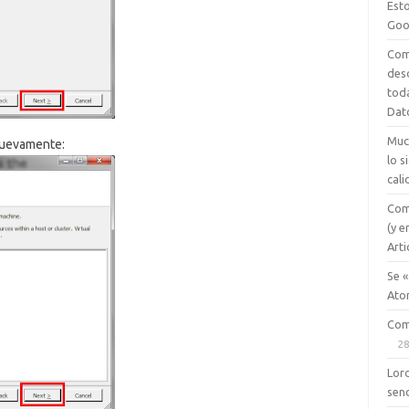
Esto
Goo
Com
des
tod
Dat
Muc
nuevamente:
lo 
cali
Com
(y e
Arti
Se «
Ato
Com
28
Lord
senc