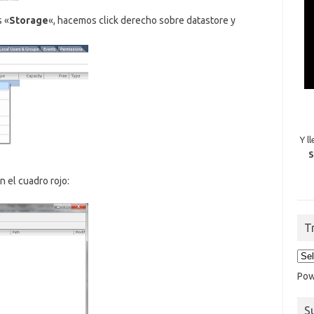
 «
Storage
«, hacemos click derecho sobre datastore y
Y l
S
 el cuadro rojo:
T
Pow
S