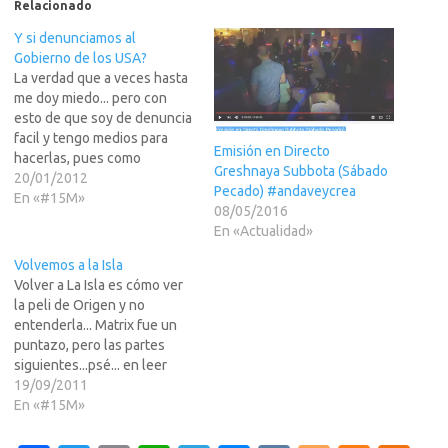
Relacionado
Y si denunciamos al
Gobierno de los USA?
La verdad que a veces hasta
me doy miedo... pero con
esto de que soy de denuncia
facil y tengo medios para
Emisión en Directo
hacerlas, pues como
Greshnaya Subbota (Sábado
afectado que soy por tener
20/01/2012
Pecado) #andaveycrea
gran parte de mis
En «#15M»
08/05/2016
documentos pesados en
En «Actualidad»
Megaupload, me gustaria
denunciar al Gobierno de mi
Volvemos a la Isla
pais adoptivo. El caso es…
Volver a La Isla es cómo ver
la peli de Origen y no
entenderla... Matrix fue un
puntazo, pero las partes
siguientes...psé... en leer
más hay másMejor.
19/09/2011
Sencillamente, más no se
En «#15M»
qué, pero mejor. La Isla fue el
Génesis de todo ésto y hoy