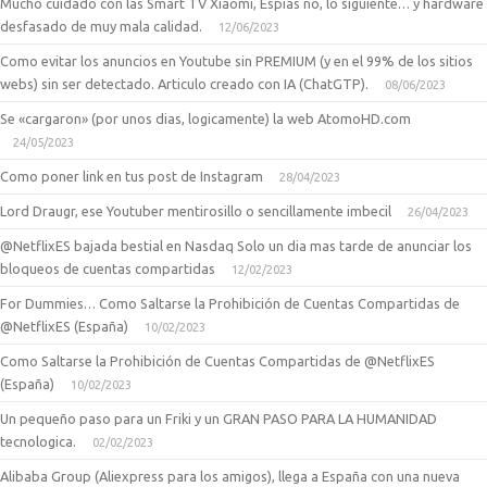
Mucho cuidado con las Smart TV Xiaomi, Espias no, lo siguiente… y hardware
desfasado de muy mala calidad.
12/06/2023
Como evitar los anuncios en Youtube sin PREMIUM (y en el 99% de los sitios
webs) sin ser detectado. Articulo creado con IA (ChatGTP).
08/06/2023
Se «cargaron» (por unos dias, logicamente) la web AtomoHD.com
24/05/2023
Como poner link en tus post de Instagram
28/04/2023
Lord Draugr, ese Youtuber mentirosillo o sencillamente imbecil
26/04/2023
@NetflixES bajada bestial en Nasdaq Solo un dia mas tarde de anunciar los
bloqueos de cuentas compartidas
12/02/2023
For Dummies… Como Saltarse la Prohibición de Cuentas Compartidas de
@NetflixES (España)
10/02/2023
Como Saltarse la Prohibición de Cuentas Compartidas de @NetflixES
(España)
10/02/2023
Un pequeño paso para un Friki y un GRAN PASO PARA LA HUMANIDAD
tecnologica.
02/02/2023
Alibaba Group (Aliexpress para los amigos), llega a España con una nueva