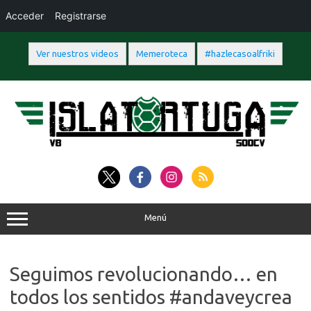
Acceder
Registrarse
Ver nuestros videos
Memeroteca
#hazlecasoalfriki
Saltar
al
contenido
Menú
Seguimos revolucionando… en
todos los sentidos #andaveycrea