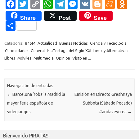
Fa
T
C
W
T
M
V
Bl
M
O
volvemos a ella... quizás por
c
w
o
h
el
es
K
o
e
d
aquello…
Share
Post
Save
e
it
p
at
e
se
g
n
n
C
b
te
y
s
gr
n
g
e
o
o
o
r
Li
A
a
g
er
a
kl
m
Categoría:
#15M
Actualidad
Buenas Noticias
Ciencia y Tecnologia
o
n
p
m
er
m
as
Curiosidades
General
IslaTortuga del Siglo XXI
Linux y Alternativas
p
Libres
Móviles
Multimedia
Opinión
Visto en ...
k
k
p
e
sn
ar
ik
ti
i
r
Navegación de entradas
←
Barcelona ‘roba’ a Madrid la
Emisión en Directo Greshnaya
mayor feria española de
Subbota (Sábado Pecado)
videojuegos
#andaveycrea
→
Bienvenido PIRATA!!!