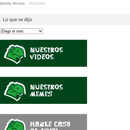
tienda, Miravia
07/12/2022
Lo que se dijo
Lo
que
se
dijo