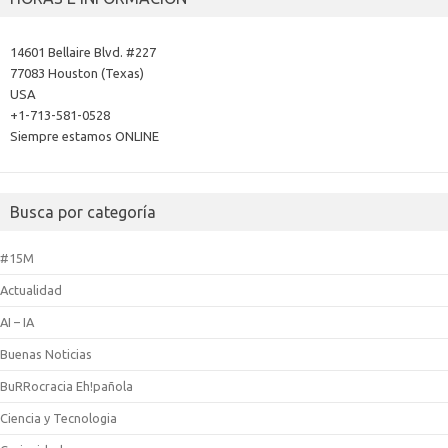
14601 Bellaire Blvd. #227
77083 Houston (Texas)
USA
+1-713-581-0528
Siempre estamos ONLINE
Busca por categoría
#15M
Actualidad
AI – IA
Buenas Noticias
BuRRocracia Eh!pañola
Ciencia y Tecnologia