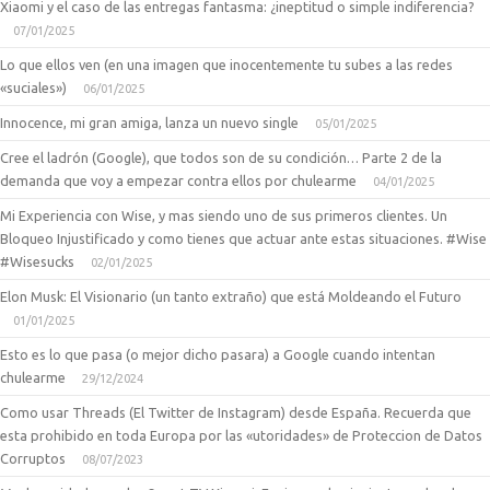
Xiaomi y el caso de las entregas fantasma: ¿ineptitud o simple indiferencia?
07/01/2025
Lo que ellos ven (en una imagen que inocentemente tu subes a las redes
«suciales»)
06/01/2025
Innocence, mi gran amiga, lanza un nuevo single
05/01/2025
Cree el ladrón (Google), que todos son de su condición… Parte 2 de la
demanda que voy a empezar contra ellos por chulearme
04/01/2025
Mi Experiencia con Wise, y mas siendo uno de sus primeros clientes. Un
Bloqueo Injustificado y como tienes que actuar ante estas situaciones. #Wise
#Wisesucks
02/01/2025
Elon Musk: El Visionario (un tanto extraño) que está Moldeando el Futuro
01/01/2025
Esto es lo que pasa (o mejor dicho pasara) a Google cuando intentan
chulearme
29/12/2024
Como usar Threads (El Twitter de Instagram) desde España. Recuerda que
esta prohibido en toda Europa por las «utoridades» de Proteccion de Datos
Corruptos
08/07/2023