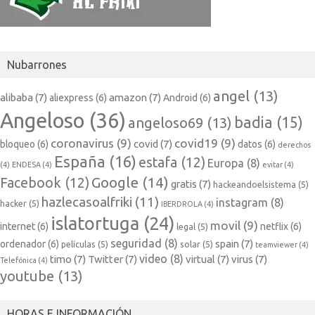
Nubarrones
angel
(13)
alibaba
(7)
amazon
(7)
aliexpress
(6)
Android
(6)
Angeloso
(36)
badia
(15)
angeloso69
(13)
coronavirus
(9)
covid19
(9)
covid
(7)
bloqueo
(6)
datos
(6)
derechos
España
(16)
estafa
(12)
Europa
(8)
(4)
ENDESA
(4)
evitar
(4)
Google
(14)
Facebook
(12)
gratis
(7)
hackeandoelsistema
(5)
hazlecasoalfriki
(11)
instagram
(8)
hacker
(5)
IBERDROLA
(4)
islatortuga
(24)
movil
(9)
internet
(6)
netflix
(6)
legal
(5)
seguridad
(8)
spain
(7)
ordenador
(6)
películas
(5)
solar
(5)
teamviewer
(4)
video
(8)
timo
(7)
Twitter
(7)
virtual
(7)
virus
(7)
Telefónica
(4)
youtube
(13)
HORAS E INFORMACIÓN