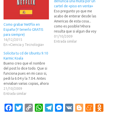
denuncia una multa por un
cartel de «piso en venta»
Eso pregunto yo que me
acabo de enterar desde las
Americas de esta cosa...
Como grabar NetFlix en
como es posible?Ahora
España (Y tenerlo GRATIS
resulta que si algun dia voy
para siempre)
por mi Barcelona natal, me
01/10/2009
16/12/2015
van a multar por hablar en el
Entrada similar
En «Ciencia y Tecnologia»
idioma con el que creci en la
misma. la verdad que es la
Solicita tu cd de Ubuntu 9.10
leche. Si…
Karmic Koala
Bueno creo que el nombre
del post lo dice todo. Que si
funciona pues en mi caso si,
pedi la 6.04 y la 7.04. Antes
enviaban varias copias, ahora
creo que solo es una pero
21/10/2009
igual no cuesta casi nada,
Entrada similar
solo el tiempo que se
invierte en el registro y…
Fa
T
C
W
T
M
V
Bl
M
O