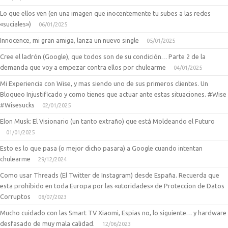
Lo que ellos ven (en una imagen que inocentemente tu subes a las redes
«suciales»)
06/01/2025
Innocence, mi gran amiga, lanza un nuevo single
05/01/2025
Cree el ladrón (Google), que todos son de su condición… Parte 2 de la
demanda que voy a empezar contra ellos por chulearme
04/01/2025
Mi Experiencia con Wise, y mas siendo uno de sus primeros clientes. Un
Bloqueo Injustificado y como tienes que actuar ante estas situaciones. #Wise
#Wisesucks
02/01/2025
Elon Musk: El Visionario (un tanto extraño) que está Moldeando el Futuro
01/01/2025
Esto es lo que pasa (o mejor dicho pasara) a Google cuando intentan
chulearme
29/12/2024
Como usar Threads (El Twitter de Instagram) desde España. Recuerda que
esta prohibido en toda Europa por las «utoridades» de Proteccion de Datos
Corruptos
08/07/2023
Mucho cuidado con las Smart TV Xiaomi, Espias no, lo siguiente… y hardware
desfasado de muy mala calidad.
12/06/2023