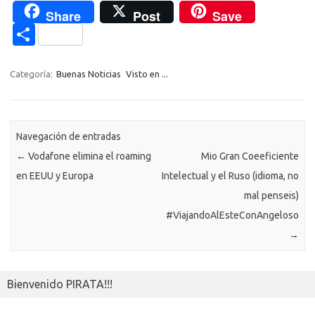
c
w
o
h
el
es
K
o
e
d
Share
Post
Save
e
it
p
at
e
se
g
n
n
C
b
te
y
s
gr
n
g
e
o
o
o
r
Li
A
a
g
er
a
kl
m
Categoría:
Buenas Noticias
Visto en ...
o
n
p
m
er
m
as
p
k
k
p
e
sn
ar
ik
Navegación de entradas
ti
←
Vodafone elimina el roaming
Mio Gran Coeeficiente
i
r
en EEUU y Europa
Intelectual y el Ruso (idioma, no
mal penseis)
#‎ViajandoAlEsteConAngeloso‬
→
Bienvenido PIRATA!!!