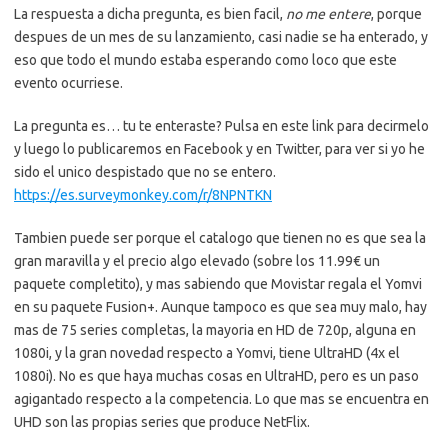
La respuesta a dicha pregunta, es bien facil,
no me entere
, porque
despues de un mes de su lanzamiento, casi nadie se ha enterado, y
eso que todo el mundo estaba esperando como loco que este
evento ocurriese.
La pregunta es… tu te enteraste? Pulsa en este link para decirmelo
y luego lo publicaremos en Facebook y en Twitter, para ver si yo he
sido el unico despistado que no se entero.
https://es.surveymonkey.com/r/8NPNTKN
Tambien puede ser porque el catalogo que tienen no es que sea la
gran maravilla y el precio algo elevado (sobre los 11.99€ un
paquete completito), y mas sabiendo que Movistar regala el Yomvi
en su paquete Fusion+. Aunque tampoco es que sea muy malo, hay
mas de 75 series completas, la mayoria en HD de 720p, alguna en
1080i, y la gran novedad respecto a Yomvi, tiene UltraHD (4x el
1080i). No es que haya muchas cosas en UltraHD, pero es un paso
agigantado respecto a la competencia. Lo que mas se encuentra en
UHD son las propias series que produce NetFlix.