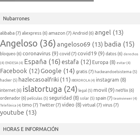
Nubarrones
angel
(13)
alibaba
(7)
amazon
(7)
aliexpress
(6)
Android
(6)
Angeloso
(36)
badia
(15)
angeloso69
(13)
coronavirus
(9)
covid19
(9)
covid
(7)
bloqueo
(6)
datos
(6)
derechos
España
(16)
estafa
(12)
Europa
(8)
(4)
ENDESA
(4)
evitar
(4)
Google
(14)
Facebook
(12)
gratis
(7)
hackeandoelsistema
(5)
hazlecasoalfriki
(11)
instagram
(8)
hacker
(5)
IBERDROLA
(4)
islatortuga
(24)
movil
(9)
internet
(6)
netflix
(6)
legal
(5)
seguridad
(8)
spain
(7)
ordenador
(6)
películas
(5)
solar
(5)
teamviewer
(4)
video
(8)
timo
(7)
Twitter
(7)
virtual
(7)
virus
(7)
Telefónica
(4)
youtube
(13)
HORAS E INFORMACIÓN