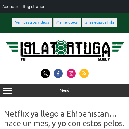
Acceder
Registrarse
Ver nuestros videos
Memeroteca
#hazlecasoalfriki
Saltar
al
contenido
Menú
Netflix ya llego a Eh!pañistan…
hace un mes, y yo con estos pelos.