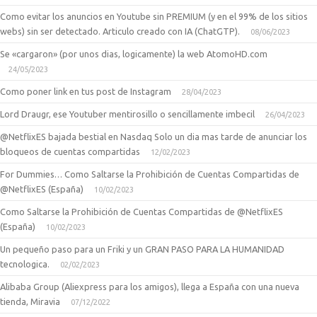
Como evitar los anuncios en Youtube sin PREMIUM (y en el 99% de los sitios
webs) sin ser detectado. Articulo creado con IA (ChatGTP).
08/06/2023
Se «cargaron» (por unos dias, logicamente) la web AtomoHD.com
24/05/2023
Como poner link en tus post de Instagram
28/04/2023
Lord Draugr, ese Youtuber mentirosillo o sencillamente imbecil
26/04/2023
@NetflixES bajada bestial en Nasdaq Solo un dia mas tarde de anunciar los
bloqueos de cuentas compartidas
12/02/2023
For Dummies… Como Saltarse la Prohibición de Cuentas Compartidas de
@NetflixES (España)
10/02/2023
Como Saltarse la Prohibición de Cuentas Compartidas de @NetflixES
(España)
10/02/2023
Un pequeño paso para un Friki y un GRAN PASO PARA LA HUMANIDAD
tecnologica.
02/02/2023
Alibaba Group (Aliexpress para los amigos), llega a España con una nueva
tienda, Miravia
07/12/2022