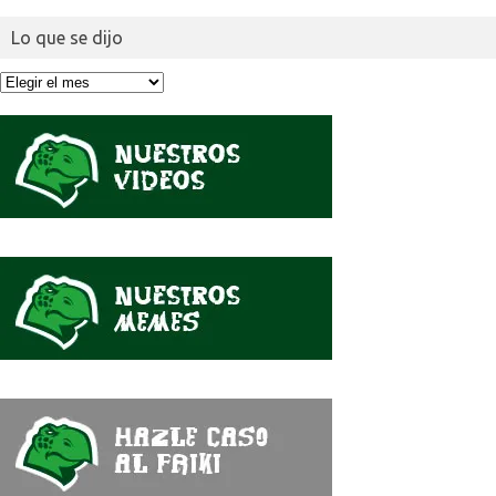
Lo que se dijo
Lo
que
se
dijo