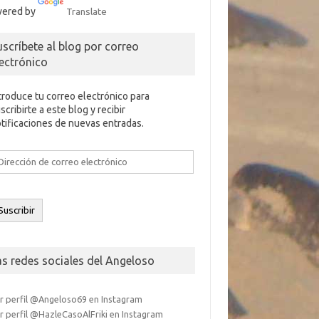
ered by
Translate
uscríbete al blog por correo
lectrónico
troduce tu correo electrónico para
scribirte a este blog y recibir
tificaciones de nuevas entradas.
rección
e
rreo
ectrónico
Suscribir
as redes sociales del Angeloso
r perfil @Angeloso69 en Instagram
r perfil @HazleCasoAlFriki en Instagram