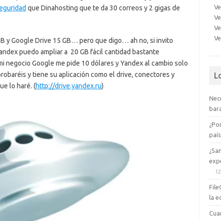
Ve
eguridad
que Dinahosting que te da 30 correos y 2 gigas de
Ve
Ve
Ve
B y Google Drive 15 GB… pero que digo… ah no, si invito
ndex puedo ampliar a 20 GB fácil cantidad bastante
 mi negocio Google me pide 10 dólares y Yandex al cambio solo
robaréis y tiene su aplicación como el drive, conectores y
L
 lo haré. (
http://drive.yandex.ru
)
Nec
bara
¿Po
paí
¿Sa
expe
12
File
la e
Cua