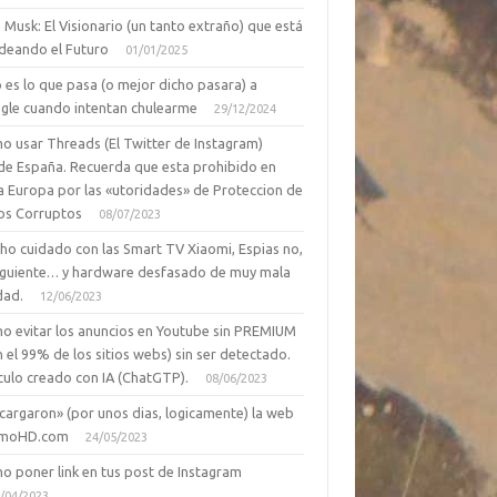
 Musk: El Visionario (un tanto extraño) que está
deando el Futuro
01/01/2025
 es lo que pasa (o mejor dicho pasara) a
gle cuando intentan chulearme
29/12/2024
o usar Threads (El Twitter de Instagram)
de España. Recuerda que esta prohibido en
a Europa por las «utoridades» de Proteccion de
os Corruptos
08/07/2023
ho cuidado con las Smart TV Xiaomi, Espias no,
siguiente… y hardware desfasado de muy mala
dad.
12/06/2023
o evitar los anuncios en Youtube sin PREMIUM
n el 99% de los sitios webs) sin ser detectado.
culo creado con IA (ChatGTP).
08/06/2023
cargaron» (por unos dias, logicamente) la web
moHD.com
24/05/2023
o poner link en tus post de Instagram
/04/2023