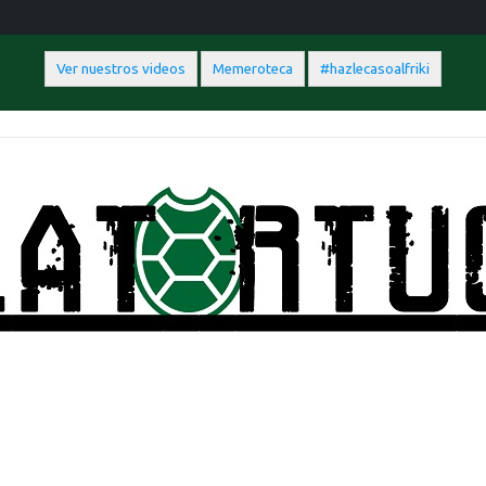
Ver nuestros videos
Memeroteca
#hazlecasoalfriki