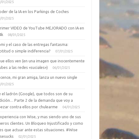
/01/2025
oder de la IA en los Parkings de Coches
/01/2025
primer VIDEO de YouTube MEJORADO con IA en
4k
08/01/2025
mi y el caso de las entregas fantasma:
ptitud o simple indiferencia?
07/01/2025
que ellos ven (en una imagen que inocentemente
ubes a las redes «suciales»)
06/01/2025
cence, mi gran amiga, lanza un nuevo single
/01/2025
 el ladrón (Google), que todos son de su
dición… Parte 2 de la demanda que voy a
ezar contra ellos por chulearme
04/01/2025
Experiencia con Wise, y mas siendo uno de sus
eros clientes. Un Bloqueo Injustificado y como
es que actuar ante estas situaciones. #Wise
sesucks
02/01/2025