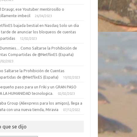
 Draugr, ese Youtuber mentirosillo o
illamente imbecil
26/04/2023
tflixES bajada bestial en Nasdaq Solo un dia
 tarde de anunciar los bloqueos de cuentas
partidas
12/02/2023
 Dummies… Como Saltarse la Prohibición de
ntas Compartidas de @NetflixES (España)
/02/2023
o Saltarse la Prohibición de Cuentas
partidas de @NetflixES (España)
10/02/2023
pequeño paso para un Friki y un GRAN PASO
A LA HUMANIDAD tecnologica.
02/02/2023
aba Group (Aliexpress para los amigos), llega a
aña con una nueva tienda, Miravia
07/12/2022
o que se dijo