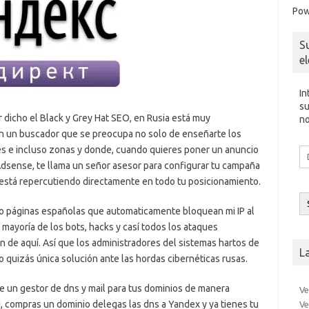
Pow
S
e
In
su
 dicho el Black y Grey Hat SEO, en Rusia está muy
no
n un buscador que se preocupa no solo de enseñarte los
es e incluso zonas y donde, cuando quieres poner un anuncio
Di
d
sense, te llama un señor asesor para configurar tu campaña
co
o está repercutiendo directamente en todo tu posicionamiento.
el
o páginas españolas que automaticamente bloquean mi IP al
 mayoría de los bots, hacks y casí todos los ataques
n de aquí. Así que los administradores del sistemas hartos de
L
o quizás única solución ante las hordas cibernéticas rusas.
un gestor de dns y mail para tus dominios de manera
Ve
Si, compras un dominio delegas las dns a Yandex y ya tienes tu
Ve