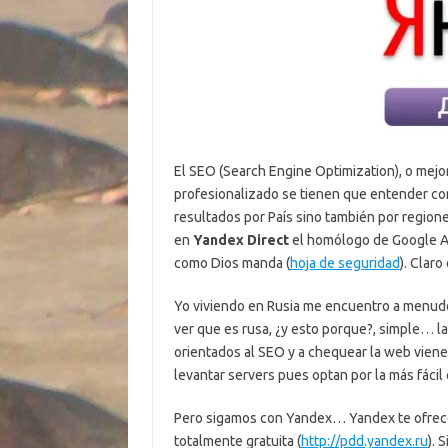
El SEO (Search Engine Optimization), o mejor
profesionalizado se tienen que entender co
resultados por País sino también por region
en
Yandex Direct
el homólogo de Google Ad
como Dios manda (
hoja de seguridad
). Clar
Yo viviendo en Rusia me encuentro a menud
ver que es rusa, ¿y esto porque?, simple… la
orientados al SEO y a chequear la web viene
levantar servers pues optan por la más fácil 
Pero sigamos con Yandex… Yandex te ofrece 
totalmente gratuita (
http://pdd.yandex.ru
). 