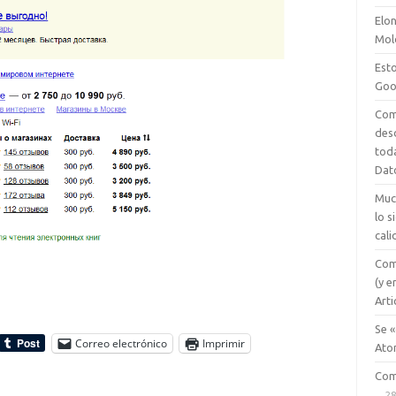
Elon
Mol
Esto
Goo
Com
des
tod
Dat
Muc
lo 
cali
Com
(y e
Arti
Se «
Correo electrónico
Imprimir
Ato
Com
28