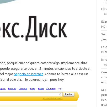
10
El P
09
EL 
HD 
Xiao
¿ine
Lo 
tu s
Inno
ando, porque cuando quiero comprar algo simplemente abro
05
, puedo asegurarte que, en 5 minutos encuentras tu artículo al
Cree
 del mejor
negocio en internet
. Además te lo trae a la casa un
con
Seur al otro día… lo quieres hoy… pues hoy.
emp
Mi 
prim
tien
#Wi