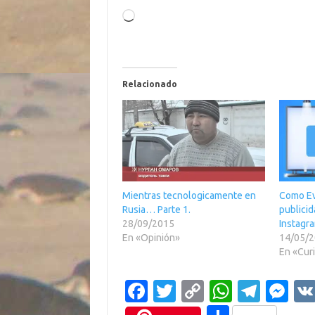
Cargando...
Relacionado
Mientras tecnologicamente en
Como Evi
Rusia… Parte 1.
publicid
28/09/2015
Instagr
En «Opinión»
14/05/
En «Cur
Fa
T
C
W
T
M
c
w
o
h
el
es