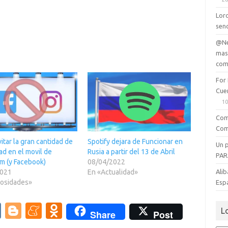
Lord
senc
@Ne
mas
com
For
Cue
10
Com
Com
tar la gran cantidad de
Spotify dejara de Funcionar en
Un 
ad en el movil de
Rusia a partir del 13 de Abril
PAR
am (y Facebook)
08/04/2022
Alib
2021
En «Actualidad»
iosidades»
Esp
V
Bl
M
O
L
Share
Post
K
o
e
d