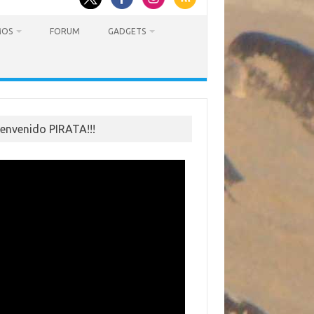
MOS
FORUM
GADGETS
ienvenido PIRATA!!!