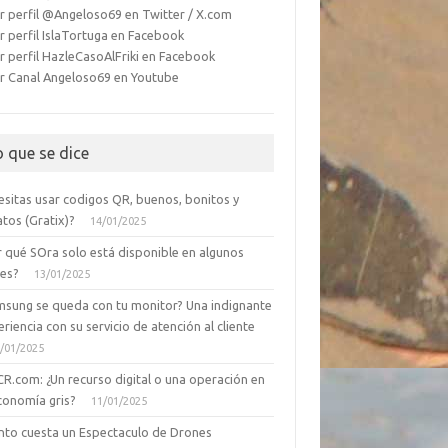
r perfil @Angeloso69 en Twitter / X.com
r perfil IslaTortuga en Facebook
r perfil HazleCasoAlFriki en Facebook
r Canal Angeloso69 en Youtube
o que se dice
esitas usar codigos QR, buenos, bonitos y
tos (Gratix)?
14/01/2025
r qué SOra solo está disponible en algunos
ses?
13/01/2025
msung se queda con tu monitor? Una indignante
riencia con su servicio de atención al cliente
/01/2025
CR.com: ¿Un recurso digital o una operación en
conomía gris?
11/01/2025
nto cuesta un Espectaculo de Drones