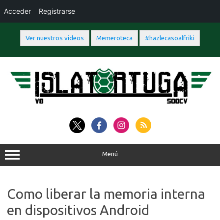
Acceder
Registrarse
Ver nuestros videos
Memeroteca
#hazlecasoalfriki
Saltar
al
contenido
Menú
Como liberar la memoria interna
en dispositivos Android