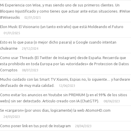
Mi Experiencia con Wise, y mas siendo uno de sus primeros clientes. Un
Bloqueo Injustificado y como tienes que actuar ante estas situaciones. #Wise
#Wisesucks
02/01/2025
Elon Musk: El Visionario (un tanto extraño) que está Moldeando el Futuro
01/01/2025
Esto es lo que pasa (o mejor dicho pasara) a Google cuando intentan
chulearme
29/12/2024
Como usar Threads (El Twitter de Instagram) desde España. Recuerda que
esta prohibido en toda Europa por las «utoridades» de Proteccion de Datos
Corruptos
08/07/2023
Mucho cuidado con las Smart TV Xiaomi, Espias no, lo siguiente… y hardware
desfasado de muy mala calidad.
12/06/2023
Como evitar los anuncios en Youtube sin PREMIUM (y en el 99% de los sitios
webs) sin ser detectado. Articulo creado con IA (ChatGTP).
08/06/2023
Se «cargaron» (por unos dias, logicamente) la web AtomoHD.com
24/05/2023
Como poner link en tus post de Instagram
28/04/2023