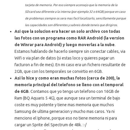
tarjeta de memoria. Por eso siempre aconsejo que la memoria de la
SDcard sea diferente a la interna (por ejemplo 32 o 64GB) porque en caso
de problemas siempre os sera mas facil localizarlo, sencillamente porque
las capacidades son diferentes y sabreis donde teneis que dirigiros.
Asi que la solucion era hacer un solo archivo con todas
las fotos con un programa como RAR Android (la version
de Winrar para Android) y luego moverlas a la nube
.
Estamos hablando de hacerlo siempre sin conectar cables, via
Wifi o via plan de datos (si estas loco y quieres pagar un
facturon a fin de mes). En mi caso era un fichero resultante de
2GB, que con los temporales se convirtio en 6GB.
Asi lo hice y como eran muchas fotos (cerca de 200), la
memoria principal del telefono se lleno con el temporal
de 6GB
. Contamos que yo tengo un telefono con 16GB de
Ram (BQ Aquaris 5 4G), que aunque sea un terminal de bajo
coste es muy potente y tiene mas memoria que muchos
Samsung de ultima generacion y mucho mas caros. Ya ni
menciono el Iphone, porque eso no tiene memoria ni para
cargar un Sprite del Spectrum de 48k. :-/