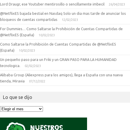
Lord Draugr, ese Youtuber mentirosillo o sencillamente imbecil
26/04/2023
@NetflixES bajada bestial en Nasdaq Solo un dia mas tarde de anunciar los
bloqueos de cuentas compartidas
12/02/2023
For Dummies… Como Saltarse la Prohibición de Cuentas Compartidas de
@NetflixES (España)
10/02/2023
Como Saltarse la Prohibición de Cuentas Compartidas de @NetflixES
(España)
10/02/2023
Un pequeño paso para un Friki y un GRAN PASO PARA LA HUMANIDAD
tecnologica.
02/02/2023
Alibaba Group (Aliexpress para los amigos), llega a España con una nueva
tienda, Miravia
07/12/2022
Lo que se dijo
Lo
que
se
dijo