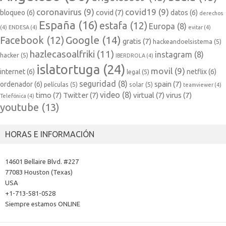
coronavirus
(9)
covid19
(9)
covid
(7)
bloqueo
(6)
datos
(6)
derechos
España
(16)
estafa
(12)
Europa
(8)
(4)
ENDESA
(4)
evitar
(4)
Google
(14)
Facebook
(12)
gratis
(7)
hackeandoelsistema
(5)
hazlecasoalfriki
(11)
instagram
(8)
hacker
(5)
IBERDROLA
(4)
islatortuga
(24)
movil
(9)
internet
(6)
netflix
(6)
legal
(5)
seguridad
(8)
spain
(7)
ordenador
(6)
películas
(5)
solar
(5)
teamviewer
(4)
video
(8)
timo
(7)
Twitter
(7)
virtual
(7)
virus
(7)
Telefónica
(4)
youtube
(13)
HORAS E INFORMACIÓN
14601 Bellaire Blvd. #227
77083 Houston (Texas)
USA
+1-713-581-0528
Siempre estamos ONLINE