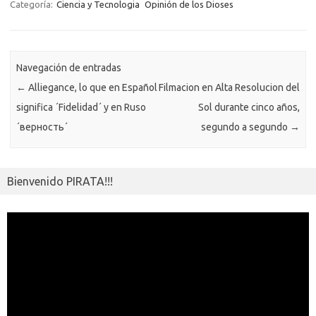
o
r
Li
A
a
g
er
a
kl
m
Categoría:
Ciencia y Tecnologia
Opinión de los Dioses
o
n
p
m
er
m
as
p
k
k
p
e
sn
ar
ik
Navegación de entradas
ti
←
Alliegance, lo que en Español
Filmacion en Alta Resolucion del
i
r
significa ´Fidelidad´ y en Ruso
Sol durante cinco años,
´верность´
segundo a segundo
→
Bienvenido PIRATA!!!