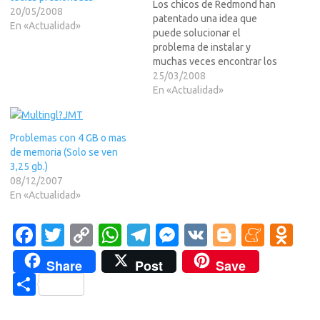
Los chicos de Redmond han
20/05/2008
patentado una idea que
En «Actualidad»
puede solucionar el
problema de instalar y
muchas veces encontrar los
controladores adecuados
25/03/2008
para los dispositivos de
En «Actualidad»
nuestro sistema.Para saber
m? ya sabeis a LEER MAS
>>>La idea de Microsoft es
Problemas con 4 GB o mas
incluir en los dispositivos
de memoria (Solo se ven
una memoria flash no-vol?l
3,25 gb.)
para almacenar…
08/12/2007
En «Actualidad»
Fa
T
C
W
T
M
V
Bl
M
O
c
w
o
h
el
es
K
o
e
d
Share
Post
Save
e
it
p
at
e
se
g
n
n
C
b
te
y
s
gr
n
g
e
o
o