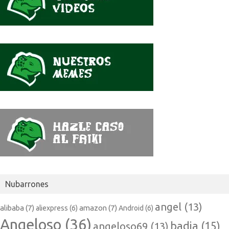
Nubarrones
angel
(13)
alibaba
(7)
amazon
(7)
aliexpress
(6)
Android
(6)
Angeloso
(36)
badia
(15)
angeloso69
(13)