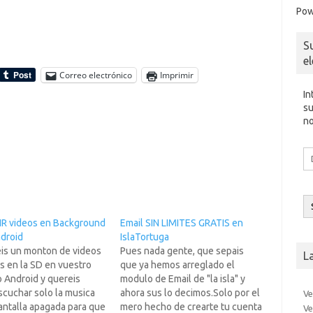
Pow
S
e
Correo electrónico
Imprimir
In
su
no
Di
d
co
el
R videos en Background
Email SIN LIMITES GRATIS en
ndroid
IslaTortuga
eis un monton de videos
Pues nada gente, que sepais
L
s en la SD en vuestro
que ya hemos arreglado el
 Android y quereis
modulo de Email de "la isla" y
scuchar solo la musica
ahora sus lo decimos.Solo por el
Ve
antalla apagada para que
mero hecho de crearte tu cuenta
Ve