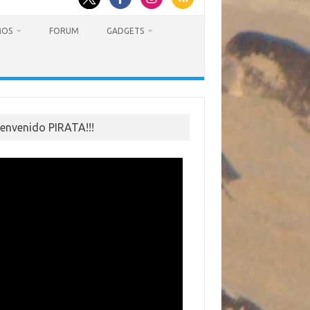
MOS
FORUM
GADGETS
ienvenido PIRATA!!!