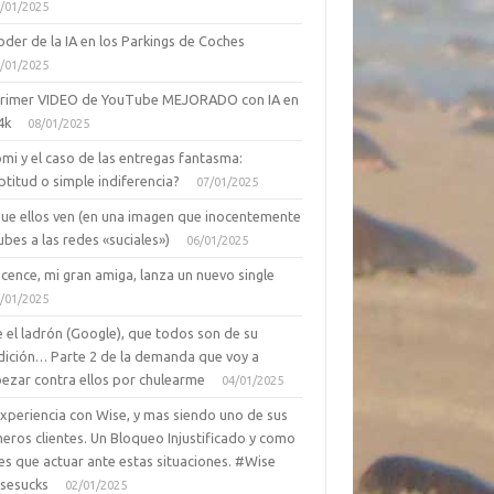
/01/2025
oder de la IA en los Parkings de Coches
/01/2025
primer VIDEO de YouTube MEJORADO con IA en
4k
08/01/2025
mi y el caso de las entregas fantasma:
ptitud o simple indiferencia?
07/01/2025
que ellos ven (en una imagen que inocentemente
ubes a las redes «suciales»)
06/01/2025
cence, mi gran amiga, lanza un nuevo single
/01/2025
 el ladrón (Google), que todos son de su
dición… Parte 2 de la demanda que voy a
ezar contra ellos por chulearme
04/01/2025
Experiencia con Wise, y mas siendo uno de sus
eros clientes. Un Bloqueo Injustificado y como
es que actuar ante estas situaciones. #Wise
sesucks
02/01/2025