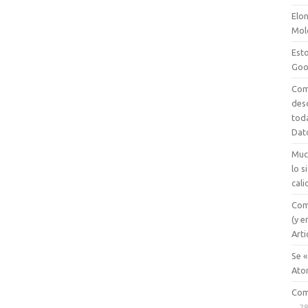
Elon
Mol
Esto
Goo
Com
des
tod
Dat
Muc
lo 
cali
Com
(y e
Arti
Se «
Ato
Com
28