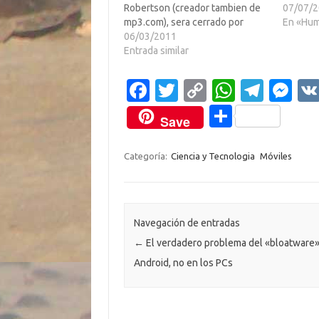
Robertson (creador tambien de
no se ga
07/07/
mp3.com), sera cerrado por
Parece 
En «Hu
Google.Y porque pongo #fail
06/03/2011
costado 
para Twitter aqui? Pues porque
Entrada similar
hacerlo
Google basa su decision en que
no es necesario pues existe
Fa
T
C
W
T
M
Google Voice, pero el problema
c
w
o
h
el
es
es…
C
Save
e
it
p
at
e
se
o
b
te
y
s
gr
n
m
Categoría:
Ciencia y Tecnologia
Móviles
o
r
Li
A
a
g
p
o
n
p
m
er
ar
k
k
p
ti
Navegación de entradas
←
El verdadero problema del «bloatware»
r
Android, no en los PCs