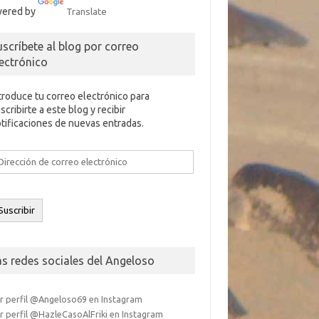
ered by
Translate
uscríbete al blog por correo
lectrónico
troduce tu correo electrónico para
scribirte a este blog y recibir
tificaciones de nuevas entradas.
rección
e
rreo
ectrónico
Suscribir
as redes sociales del Angeloso
r perfil @Angeloso69 en Instagram
r perfil @HazleCasoAlFriki en Instagram