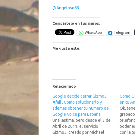
@Angeloso69
Compártelo en tus muros:
WhatsApp
Telegram
Me gusta esto:
Relacionado
Google decide cerrar Gizmo5
Como OI
#fail . Como solucionarlo y
en tu A
ademas obtener tu numero de
Ok, ten
Google Voice para Espana
grabado
Una lastima, pero desde el 3 de
telefono
Abril de 2011, el servicio
poder e
Gizmo5, creado por Michael
con la p