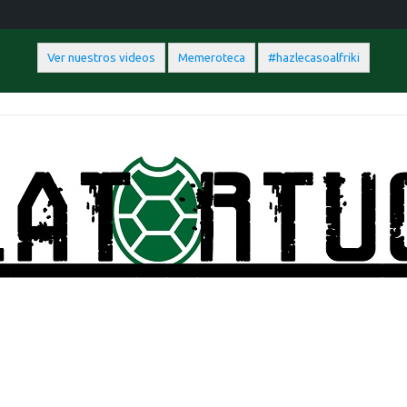
Ver nuestros videos
Memeroteca
#hazlecasoalfriki