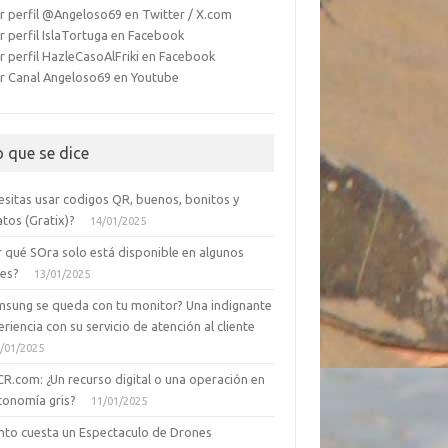
r perfil @Angeloso69 en Twitter / X.com
r perfil IslaTortuga en Facebook
r perfil HazleCasoAlFriki en Facebook
r Canal Angeloso69 en Youtube
o que se dice
esitas usar codigos QR, buenos, bonitos y
tos (Gratix)?
14/01/2025
r qué SOra solo está disponible en algunos
ses?
13/01/2025
msung se queda con tu monitor? Una indignante
riencia con su servicio de atención al cliente
/01/2025
CR.com: ¿Un recurso digital o una operación en
conomía gris?
11/01/2025
nto cuesta un Espectaculo de Drones