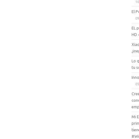
10
El P
09
EL 
HD 
Xiao
¿ine
Lo 
tu s
Inno
05
Cree
con
emp
Mi 
prim
tien
#Wi