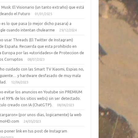
 Musk: El Visionario (un tanto extraño) que está
deando el Futuro
01/01/2025
 es lo que pasa (o mejor dicho pasara) a
gle cuando intentan chulearme
29/12/2024
o usar Threads (El Twitter de Instagram)
de España. Recuerda que esta prohibido en
a Europa por las «utoridades» de Proteccion de
os Corruptos
08/07/2023
ho cuidado con las Smart TV Xiaomi, Espias no,
siguiente… y hardware desfasado de muy mala
dad.
12/06/2023
o evitar los anuncios en Youtube sin PREMIUM
n el 99% de los sitios webs) sin ser detectado.
culo creado con IA (ChatGTP).
08/06/2023
cargaron» (por unos dias, logicamente) la web
moHD.com
24/05/2023
o poner link en tus post de Instagram
/04/2023