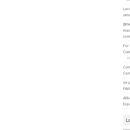
Lord
senc
@Ne
mas
com
For
Cue
10
Com
Com
Un 
PAR
Alib
Esp
L