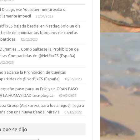
 Draugr, ese Youtuber mentirosillo o
illamente imbecil
26/04/2023
tflixES bajada bestial en Nasdaq Solo un dia
 tarde de anunciar los bloqueos de cuentas
partidas
12/02/2023
 Dummies… Como Saltarse la Prohibición de
ntas Compartidas de @NetflixES (España)
/02/2023
o Saltarse la Prohibición de Cuentas
partidas de @NetflixES (España)
10/02/2023
pequeño paso para un Friki y un GRAN PASO
A LA HUMANIDAD tecnologica.
02/02/2023
aba Group (Aliexpress para los amigos), llega a
aña con una nueva tienda, Miravia
07/12/2022
o que se dijo