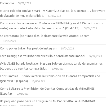
Corruptos
08/07/2023
Mucho cuidado con las Smart TV Xiaomi, Espias no, lo siguiente… y hardware
desfasado de muy mala calidad.
12/06/2023
Como evitar los anuncios en Youtube sin PREMIUM (y en el 99% de los sitios
webs) sin ser detectado. Articulo creado con IA (ChatGTP).
08/06/2023
Se «cargaron» (por unos dias, logicamente) la web AtomoHD.com
24/05/2023
Como poner link en tus post de Instagram
28/04/2023
Lord Draugr, ese Youtuber mentirosillo o sencillamente imbecil
26/04/2023
@NetflixES bajada bestial en Nasdaq Solo un dia mas tarde de anunciar los
bloqueos de cuentas compartidas
12/02/2023
For Dummies… Como Saltarse la Prohibición de Cuentas Compartidas de
@NetflixES (España)
10/02/2023
Como Saltarse la Prohibición de Cuentas Compartidas de @NetflixES
(España)
10/02/2023
Un pequeño paso para un Friki y un GRAN PASO PARA LA HUMANIDAD
tecnologica.