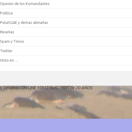
Opinión de los Komandantes
Politica
PutaSGAE y demas alimañas
Reseñas
Spam y Timos
Twitter
Visto en …
Y llevamos ON-LINE 10852 días...
MAS de 20 AÑOS