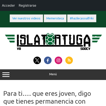
Acceder
Registrarse
Ver nuestros videos
Memeroteca
#hazlecasoalfriki
Saltar
al
contenido
Menú
Para ti…. que eres joven, digo
que tienes permanencia con