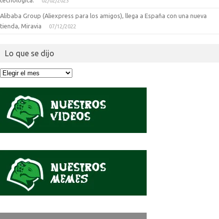
02/02/2023
Alibaba Group (Aliexpress para los amigos), llega a España con una nueva
tienda, Miravia
07/12/2022
Lo que se dijo
Lo
que
se
dijo