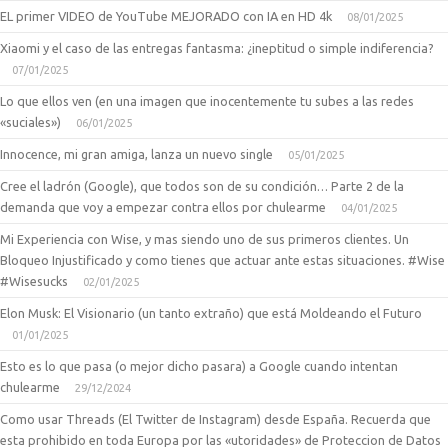
EL primer VIDEO de YouTube MEJORADO con IA en HD 4k
08/01/2025
Xiaomi y el caso de las entregas fantasma: ¿ineptitud o simple indiferencia?
07/01/2025
Lo que ellos ven (en una imagen que inocentemente tu subes a las redes
«suciales»)
06/01/2025
Innocence, mi gran amiga, lanza un nuevo single
05/01/2025
Cree el ladrón (Google), que todos son de su condición… Parte 2 de la
demanda que voy a empezar contra ellos por chulearme
04/01/2025
Mi Experiencia con Wise, y mas siendo uno de sus primeros clientes. Un
Bloqueo Injustificado y como tienes que actuar ante estas situaciones. #Wise
#Wisesucks
02/01/2025
Elon Musk: El Visionario (un tanto extraño) que está Moldeando el Futuro
01/01/2025
Esto es lo que pasa (o mejor dicho pasara) a Google cuando intentan
chulearme
29/12/2024
Como usar Threads (El Twitter de Instagram) desde España. Recuerda que
esta prohibido en toda Europa por las «utoridades» de Proteccion de Datos