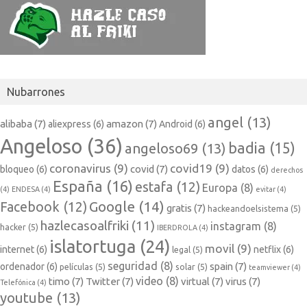
Nubarrones
angel
(13)
alibaba
(7)
amazon
(7)
aliexpress
(6)
Android
(6)
Angeloso
(36)
badia
(15)
angeloso69
(13)
coronavirus
(9)
covid19
(9)
covid
(7)
bloqueo
(6)
datos
(6)
derechos
España
(16)
estafa
(12)
Europa
(8)
(4)
ENDESA
(4)
evitar
(4)
Google
(14)
Facebook
(12)
gratis
(7)
hackeandoelsistema
(5)
hazlecasoalfriki
(11)
instagram
(8)
hacker
(5)
IBERDROLA
(4)
islatortuga
(24)
movil
(9)
internet
(6)
netflix
(6)
legal
(5)
seguridad
(8)
spain
(7)
ordenador
(6)
películas
(5)
solar
(5)
teamviewer
(4)
video
(8)
timo
(7)
Twitter
(7)
virtual
(7)
virus
(7)
Telefónica
(4)
youtube
(13)