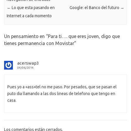
ik
ti
←
Lo que esta pasando en
Google: el Banco del futuro
→
i
r
Internet a cada momento
Un pensamiento en “
Para ti…. que eres joven, digo que
tienes permanencia con Movistar
”
acerswap3
04/06/2014
Pues yo a «ass»tel no me paso. Por pesados, que se pasan el
puto dia llamando a las dos lineas de telefono que tengo en
casa.
Los comentarios están cerrados.