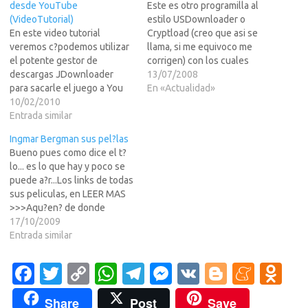
desde YouTube
Este es otro programilla al
(VideoTutorial)
estilo USDownloader o
En este video tutorial
Cryptload (creo que asi se
veremos c?podemos utilizar
llama, si me equivoco me
el potente gestor de
corrigen) con los cuales
descargas JDownloader
podemos hacer descargar
13/07/2008
para sacarle el juego a You
semi automaticas o
En «Actualidad»
Tube HDVEREMOSFormas
10/02/2010
automaticas de sitios como
de Copiar un link desde You
Entrada similar
megaupload, rapidshare,
tubeComo agregar ese link a
etc.Este tiene unas cosillas
Ingmar Bergman sus pel?las
JdownloadersTIPOS DE
que para mi ver merece la
Bueno pues como dice el t?
ARCHIVOS QUE PODREMOS
pena probarlo, como ejemplo
lo... es lo que hay y poco se
BAJAR CON JDOWNLOADER
podemos descargar…
puede a?r...Los links de todas
MP4  high definitionMP3 Y
sus peliculas, en LEER MAS
FLV  el archivo de…
>>>Aqu?en? de donde
descargar el archivo DCL
17/10/2009
para descargar con el
Entrada similar
jdownloaderhttp://jdownloa
der.orghttp://jdownloader.or
Fa
T
C
W
T
M
V
Bl
M
O
g/download/index el
c
w
o
h
el
es
K
o
e
d
DLChttp://www.megaupload.
Share
Post
Save
com/?d=BRPC0EGXA