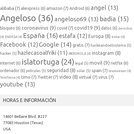
angel
(13)
alibaba
(7)
amazon
(7)
aliexpress
(6)
Android
(6)
Angeloso
(36)
badia
(15)
angeloso69
(13)
coronavirus
(9)
covid19
(9)
covid
(7)
bloqueo
(6)
datos
(6)
derechos
España
(16)
estafa
(12)
Europa
(8)
(4)
ENDESA
(4)
evitar
(4)
Google
(14)
Facebook
(12)
gratis
(7)
hackeandoelsistema
(5)
hazlecasoalfriki
(11)
instagram
(8)
hacker
(5)
IBERDROLA
(4)
islatortuga
(24)
movil
(9)
internet
(6)
netflix
(6)
legal
(5)
seguridad
(8)
spain
(7)
ordenador
(6)
películas
(5)
solar
(5)
teamviewer
(4)
video
(8)
timo
(7)
Twitter
(7)
virtual
(7)
virus
(7)
Telefónica
(4)
youtube
(13)
HORAS E INFORMACIÓN
14601 Bellaire Blvd. #227
77083 Houston (Texas)
USA