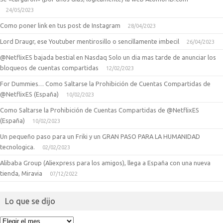
24/05/2023
Como poner link en tus post de Instagram
28/04/2023
Lord Draugr, ese Youtuber mentirosillo o sencillamente imbecil
26/04/2023
@NetflixES bajada bestial en Nasdaq Solo un dia mas tarde de anunciar los
bloqueos de cuentas compartidas
12/02/2023
For Dummies… Como Saltarse la Prohibición de Cuentas Compartidas de
@NetflixES (España)
10/02/2023
Como Saltarse la Prohibición de Cuentas Compartidas de @NetflixES
(España)
10/02/2023
Un pequeño paso para un Friki y un GRAN PASO PARA LA HUMANIDAD
tecnologica.
02/02/2023
Alibaba Group (Aliexpress para los amigos), llega a España con una nueva
tienda, Miravia
07/12/2022
Lo que se dijo
Lo