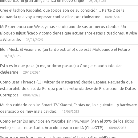
Innocence, mi gran amiga, lanza un nuevo single
05/01/2025
Cree el ladrón (Google), que todos son de su condición… Parte 2 de la
demanda que voy a empezar contra ellos por chulearme
04/01/2025
Mi Experiencia con Wise, y mas siendo uno de sus primeros clientes. Un
Bloqueo Injustificado y como tienes que actuar ante estas situaciones. #Wise
#Wisesucks
02/01/2025
Elon Musk: El Visionario (un tanto extraño) que está Moldeando el Futuro
01/01/2025
Esto es lo que pasa (o mejor dicho pasara) a Google cuando intentan
chulearme
29/12/2024
Como usar Threads (El Twitter de Instagram) desde España. Recuerda que
esta prohibido en toda Europa por las «utoridades» de Proteccion de Datos
Corruptos
08/07/2023
Mucho cuidado con las Smart TV Xiaomi, Espias no, lo siguiente… y hardware
desfasado de muy mala calidad.
12/06/2023
Como evitar los anuncios en Youtube sin PREMIUM (y en el 99% de los sitios
webs) sin ser detectado. Articulo creado con IA (ChatGTP).
08/06/2023
Se «cargaron» (por unos dias, logicamente) la web AtomoHD.com