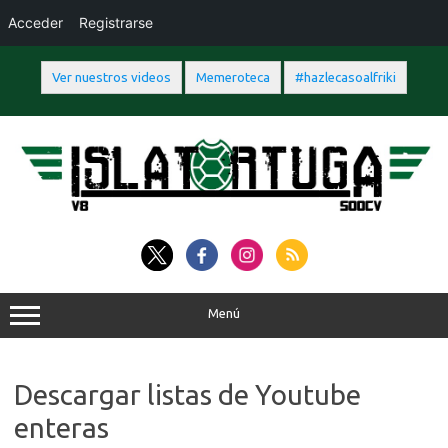
Acceder
Registrarse
Ver nuestros videos
Memeroteca
#hazlecasoalfriki
Saltar
al
contenido
Menú
Descargar listas de Youtube
enteras